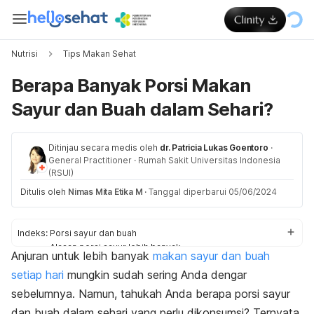
Nutrisi
Tips Makan Sehat
Berapa Banyak Porsi Makan
Sayur dan Buah dalam Sehari?
Ditinjau secara medis oleh
dr. Patricia Lukas Goentoro
·
General Practitioner
·
Rumah Sakit Universitas Indonesia
(RSUI)
Ditulis oleh
Nimas Mita Etika M
·
Tanggal diperbarui 05/06/2024
Indeks:
Porsi sayur dan buah
Alasan porsi sayur lebih banyak
Anjuran untuk lebih banyak
makan sayur dan buah
Tips makan sayur dan buah
setiap hari
mungkin sudah sering Anda dengar
sebelumnya. Namun, tahukah Anda berapa porsi sayur
dan buah dalam sehari yang perlu dikonsumsi? Ternyata