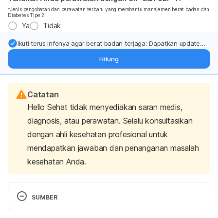
*Jenis pengobatan dan perawatan terbaru yang membantu manajemen berat badan dan
Diabetes Tipe 2
Ya
Tidak
Ikuti terus infonya agar berat badan terjaga: Dapatkan update
dari pakar mengenai dukungan dan perawatan berat badan
Hitung
langsung ke inbox Anda.
Catatan
Hello Sehat tidak menyediakan saran medis,
diagnosis, atau perawatan. Selalu konsultasikan
dengan ahli kesehatan profesional untuk
mendapatkan jawaban dan penanganan masalah
kesehatan Anda.
SUMBER
Pentingnya Konsumsi Sayur dan Buah. (2023) 