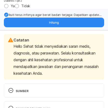
Diabetes Tipe 2
Ya
Tidak
Ikuti terus infonya agar berat badan terjaga: Dapatkan update
dari pakar mengenai dukungan dan perawatan berat badan
Hitung
langsung ke inbox Anda.
Catatan
Hello Sehat tidak menyediakan saran medis,
diagnosis, atau perawatan. Selalu konsultasikan
dengan ahli kesehatan profesional untuk
mendapatkan jawaban dan penanganan masalah
kesehatan Anda.
SUMBER
Miller, S. G. (2017). 
Raw Deal: Is ‘Chicken Sashimi’ 
Safe?
. [online] Available at: 