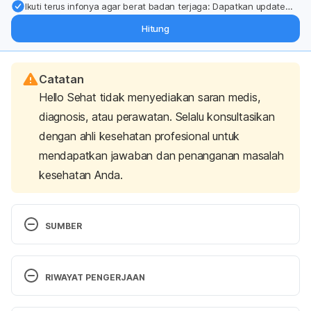
Ikuti terus infonya agar berat badan terjaga: Dapatkan update
dari pakar mengenai dukungan dan perawatan berat badan
Hitung
langsung ke inbox Anda.
Catatan
Hello Sehat tidak menyediakan saran medis,
diagnosis, atau perawatan. Selalu konsultasikan
dengan ahli kesehatan profesional untuk
mendapatkan jawaban dan penanganan masalah
kesehatan Anda.
SUMBER
Rosniawati, T., Rahayu, W. P., Kusumaningrum, H. 
D., Indrotristanto, N., & Nikastri, E. (2020). 
RIWAYAT PENGERJAAN
Prevalence and level of Salmonella spp. 
Contamination on selected pathways of 
Versi Terbaru