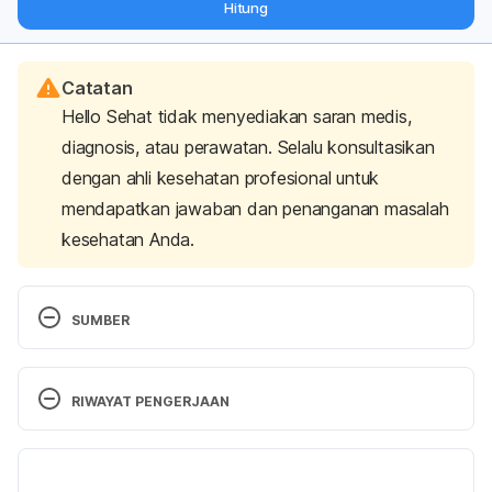
Hitung
langsung ke inbox Anda.
Catatan
Hello Sehat tidak menyediakan saran medis,
diagnosis, atau perawatan. Selalu konsultasikan
dengan ahli kesehatan profesional untuk
mendapatkan jawaban dan penanganan masalah
kesehatan Anda.
SUMBER
Shishehbor, F., Mansoori, A., & Shirani, F. (2017). 
Vinegar consumption can attenuate postprandial 
RIWAYAT PENGERJAAN
glucose and insulin responses; a systematic review 
and meta-analysis of clinical trials. 
Diabetes 
Versi Terbaru
Research and Clinical Practice
, 127, 1–9. 