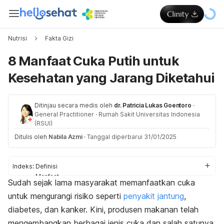
Nutrisi
Fakta Gizi
8 Manfaat Cuka Putih untuk
Kesehatan yang Jarang Diketahui
Ditinjau secara medis oleh
dr. Patricia Lukas Goentoro
·
General Practitioner
·
Rumah Sakit Universitas Indonesia
(RSUI)
Ditulis oleh
Nabila Azmi
·
Tanggal diperbarui 31/01/2025
Indeks:
Definisi
Manfaat
Sudah sejak lama masyarakat memanfaatkan cuka
Efek samping
untuk mengurangi risiko seperti
penyakit jantung
,
Tips memasak
diabetes, dan kanker. Kini, produsen makanan telah
mengembangkan berbagai jenis cuka dan salah satunya