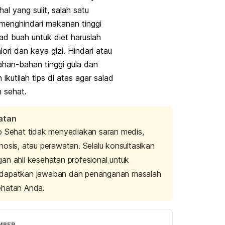
al yang sulit, salah satu
menghindari makanan tinggi
lad buah untuk diet haruslah
ori dan kaya gizi. Hindari atau
ahan-bahan tinggi gula dan
ikutilah tips di atas agar salad
h sehat.
atan
o Sehat tidak menyediakan saran medis,
nosis, atau perawatan. Selalu konsultasikan
an ahli kesehatan profesional untuk
dapatkan jawaban dan penanganan masalah
ehatan Anda.
MBER