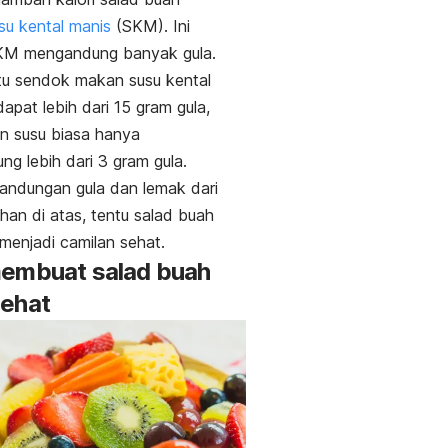
su kental manis
(SKM). Ini
KM mengandung banyak gula.
tu sendok makan susu kental
dapat lebih dari 15 gram gula,
n susu biasa hanya
g lebih dari 3 gram gula.
andungan gula dan lemak dari
an di atas, tentu salad buah
i menjadi camilan sehat.
membuat salad buah
sehat