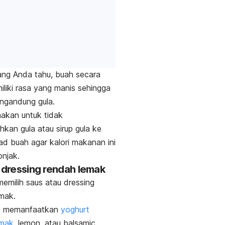
ang Anda tahu, buah secara
iliki rasa yang manis sehingga
ngandung gula.
hakan untuk tidak
an gula atau sirup gula ke
ad buah agar kalori makanan ini
onjak.
i dressing rendah lemak
emilih saus atau
dressing
mak.
a memanfaatkan
yoghurt
emak
, lemon, atau
balsamic