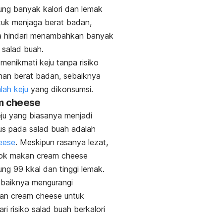
ng banyak kalori dan lemak
tuk
menjaga berat badan
,
a hindari menambahkan banyak
 salad buah.
 menikmati keju tanpa risiko
an berat badan, sebaiknya
lah keju
yang dikonsumsi.
m cheese
ju yang biasanya menjadi
us pada salad buah adalah
eese
.
Meskipun rasanya lezat,
dok makan
cream cheese
g 99 kkal dan tinggi lemak.
 baiknya mengurangi
aan
cream cheese
untuk
ri risiko salad buah berkalori