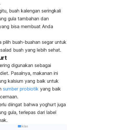
.
itu, buah kalengan seringkali
ng gula tambahan dan
ang bisa membuat Anda
 pilih buah-buahan segar untuk
alad buah yang lebih sehat.
urt
ering digunakan sebagai
iet. Pasalnya, makanan ini
ng kalsium yang baik untuk
an
sumber probiotik
yang baik
ncernaan.
rlu diingat bahwa yoghurt juga
g gula, terlepas dari label
mak.
Iklan