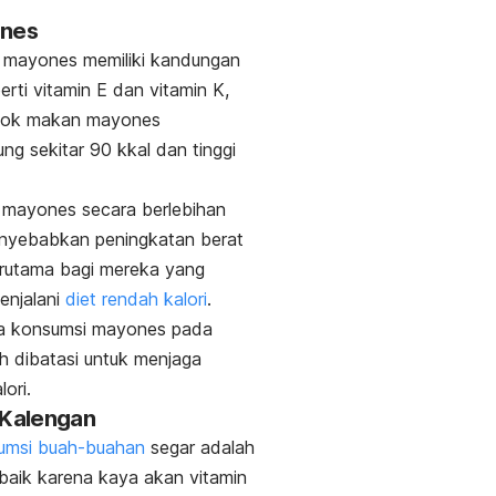
ones
n
mayones
memiliki kandungan
perti vitamin E dan vitamin K,
dok makan mayones
g sekitar 90 kkal dan tinggi
 mayones secara berlebihan
nyebabkan peningkatan berat
erutama bagi mereka yang
enjalani
diet rendah kalori
.
a konsumsi mayones pada
h dibatasi untuk menjaga
ori.
 Kalengan
msi buah-buahan
segar adalah
erbaik karena kaya akan vitamin