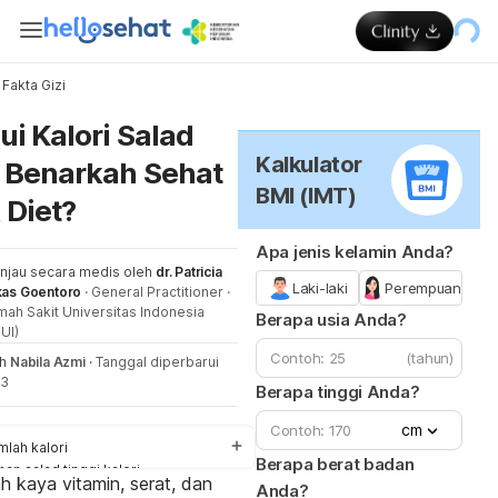
Fakta Gizi
Me
ui Kalori Salad
Kalkulator
 Benarkah Sehat
BMI (IMT)
 Diet?
Apa jenis kelamin Anda?
injau secara medis oleh
dr. Patricia
Laki-laki
Perempuan
kas Goentoro
·
General Practitioner
·
ah Sakit Universitas Indonesia
Berapa usia Anda?
UI)
(tahun)
eh
Nabila Azmi
·
Tanggal diperbarui
23
Berapa tinggi Anda?
cm
mlah kalori
Berapa berat badan
han salad tinggi kalori
h kaya vitamin, serat, dan
Anda?
ps sehat