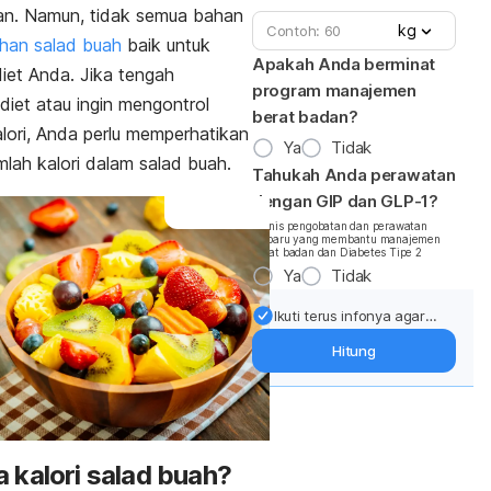
an. Namun, tidak semua bahan
kg
ahan salad buah
baik untuk
Apakah Anda berminat
iet Anda. J
ika tengah
program manajemen
 diet atau ingin mengontrol
berat badan?
lori, Anda perlu memperhatikan
Ya
Tidak
mlah kalori dalam salad buah.
Tahukah Anda perawatan
dengan GIP dan GLP-1?
*Jenis pengobatan dan perawatan
terbaru yang membantu manajemen
berat badan dan Diabetes Tipe 2
Ya
Tidak
Ikuti terus infonya agar
berat badan terjaga:
Hitung
Dapatkan update dari
pakar mengenai dukungan
dan perawatan berat
badan langsung ke inbox
Anda.
 kalori salad buah?