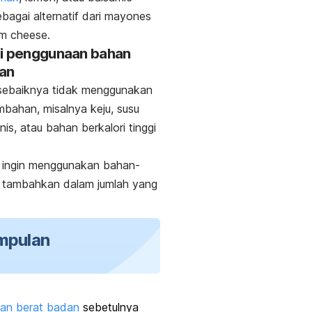
bagai alternatif dari mayones
m cheese.
si penggunaan bahan
an
 sebaiknya tidak menggunakan
bahan, misalnya keju, susu
nis, atau bahan berkalori tinggi
p ingin menggunakan bahan-
, tambahkan dalam jumlah yang
mpulan
an berat badan
sebetulnya