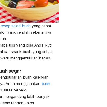
t
resep salad buah
yang sehat
lori yang rendah sebenarnya
dah.
apa tips yang bisa Anda ikuti
embuat
snack
buah yang sehat
awatir menggemukkan badan.
?
 buah segar
 menggunakan buah kalengan,
nya Anda menggunakan
buah
ualitas terbaik.
ar mengandung lebih banyak
n lebih rendah kalori