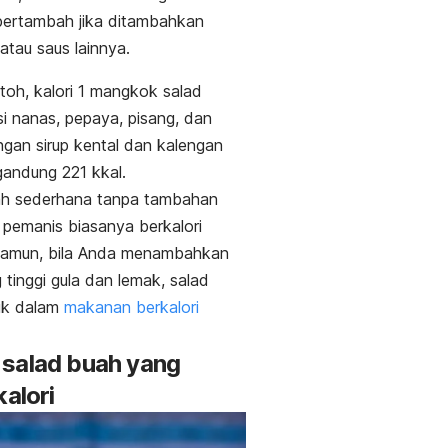
bertambah jika ditambahkan
tau saus lainnya.
toh, kalori 1 mangkok salad
si nanas, pepaya, pisang, dan
gan sirup kental dan kalengan
gandung 221 kkal.
ah sederhana tanpa tambahan
 pemanis biasanya berkalori
amun, bila Anda menambahkan
 tinggi gula dan lemak, salad
uk dalam
makanan berkalori
 salad buah yang
kalori