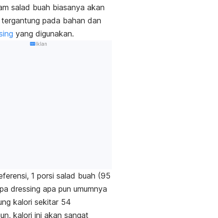
lam salad buah biasanya akan
i tergantung pada bahan dan
sing
yang digunakan.
Iklan
eferensi, 1 porsi salad buah (95
npa
dressing
apa pun umumnya
g kalori sekitar 54
n, kalori ini akan sangat