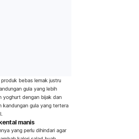
produk bebas lemak justru
kandungan gula yang lebih
lih yoghurt dengan bijak dan
n kandungan gula yang tertera
l.
 kental manis
nnya yang perlu dihindari agar
ambah kalori salad buah