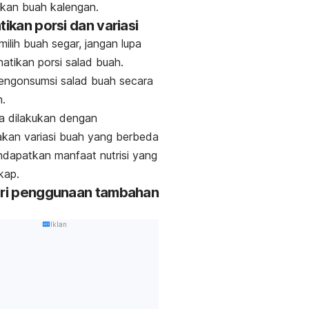
gkan buah kalengan.
tikan porsi dan variasi
milih buah segar, jangan lupa
hatikan porsi salad buah.
engonsumsi salad buah secara
n.
isa dilakukan dengan
kan variasi buah yang berbeda
dapatkan manfaat nutrisi yang
gkap.
ari penggunaan tambahan
Iklan