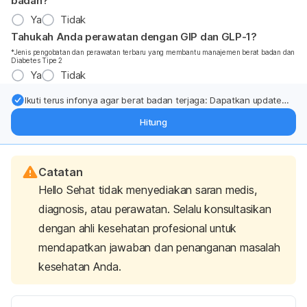
badan?
Ya
Tidak
Tahukah Anda perawatan dengan GIP dan GLP-1?
*Jenis pengobatan dan perawatan terbaru yang membantu manajemen berat badan dan
Diabetes Tipe 2
Ya
Tidak
Ikuti terus infonya agar berat badan terjaga: Dapatkan update
dari pakar mengenai dukungan dan perawatan berat badan
Hitung
langsung ke inbox Anda.
Catatan
Hello Sehat tidak menyediakan saran medis,
diagnosis, atau perawatan. Selalu konsultasikan
dengan ahli kesehatan profesional untuk
mendapatkan jawaban dan penanganan masalah
kesehatan Anda.