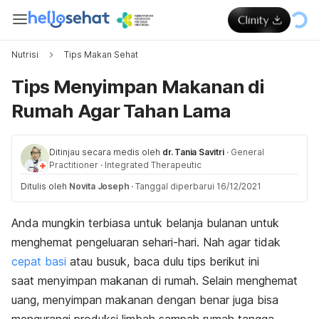
Nutrisi
Tips Makan Sehat
Tips Menyimpan Makanan di
Rumah Agar Tahan Lama
Ditinjau secara medis oleh
dr. Tania Savitri
·
General
Practitioner
·
Integrated Therapeutic
Ditulis oleh
Novita Joseph
·
Tanggal diperbarui 16/12/2021
Anda mungkin terbiasa untuk belanja bulanan untuk
menghemat pengeluaran sehari-hari. Nah a
gar tidak
cepat basi
atau busuk, baca dulu tips berikut ini
saat menyimpan makanan di rumah. Selain menghemat
uang, m
enyimpan makanan dengan benar juga bisa