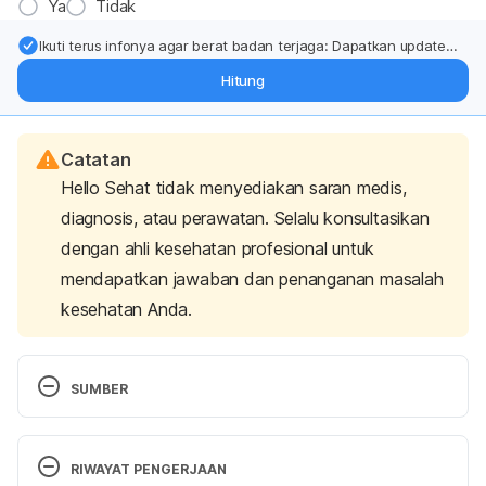
Ya
Tidak
Ikuti terus infonya agar berat badan terjaga: Dapatkan update
dari pakar mengenai dukungan dan perawatan berat badan
Hitung
langsung ke inbox Anda.
Catatan
Hello Sehat tidak menyediakan saran medis,
diagnosis, atau perawatan. Selalu konsultasikan
dengan ahli kesehatan profesional untuk
mendapatkan jawaban dan penanganan masalah
kesehatan Anda.
SUMBER
3 Vitamins That Are Best for Boosting Your 
Immunity. (2020). Cleveland Clinic. Retrieved 04 
RIWAYAT PENGERJAAN
August 2025, from 