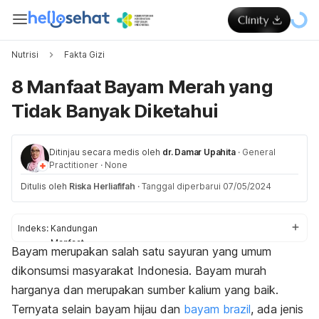
Nutrisi
Fakta Gizi
8 Manfaat Bayam Merah yang
Tidak Banyak Diketahui
Ditinjau secara medis oleh
dr. Damar Upahita
·
General
Practitioner
·
None
Ditulis oleh
Riska Herliafifah
·
Tanggal diperbarui 07/05/2024
Indeks:
Kandungan
Manfaat
Bayam merupakan salah satu sayuran yang umum
Hal yang perlu diperhatikan
dikonsumsi masyarakat Indonesia. Bayam murah
harganya dan merupakan sumber kalium yang baik.
Ternyata selain bayam hijau dan
bayam brazil
, ada jenis