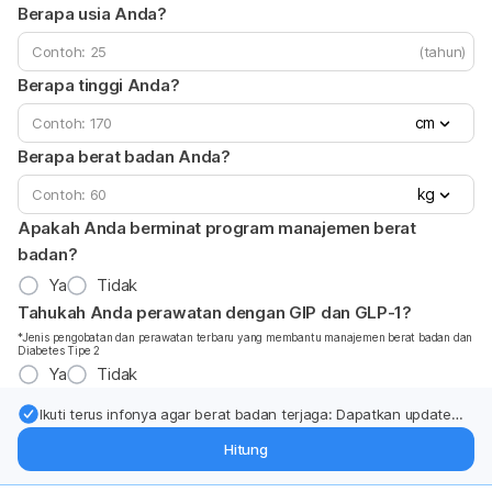
Berapa usia Anda?
(tahun)
Berapa tinggi Anda?
cm
Berapa berat badan Anda?
kg
Apakah Anda berminat program manajemen berat
badan?
Ya
Tidak
Tahukah Anda perawatan dengan GIP dan GLP-1?
*Jenis pengobatan dan perawatan terbaru yang membantu manajemen berat badan dan
Diabetes Tipe 2
Ya
Tidak
Ikuti terus infonya agar berat badan terjaga: Dapatkan update
dari pakar mengenai dukungan dan perawatan berat badan
Hitung
langsung ke inbox Anda.