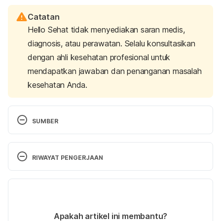
Catatan
Hello Sehat tidak menyediakan saran medis,
diagnosis, atau perawatan. Selalu konsultasikan
dengan ahli kesehatan profesional untuk
mendapatkan jawaban dan penanganan masalah
kesehatan Anda.
SUMBER
Guelinckx, I., Tavoularis, G., König, J., Morin, C., 
Gharbi, H., & Gandy, J. (2016). Contribution of 
RIWAYAT PENGERJAAN
Water from Food and Fluids to Total Water Intake: 
Analysis of a French and UK Population Surveys. 
Versi Terbaru
Nutrients
, 8(10), 630.
28/11/2024
Fasting: How Does It Affect Your Heart and Blood 
Ditulis oleh 
Andisa Shabrina
Apakah artikel ini membantu?