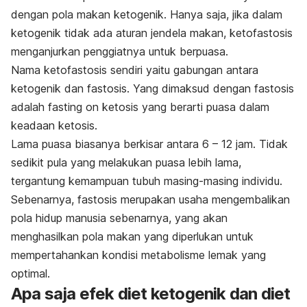
dengan pola makan ketogenik. Hanya saja, jika dalam
ketogenik tidak ada aturan jendela makan, ketofastosis
menganjurkan penggiatnya untuk berpuasa.
Nama ketofastosis sendiri yaitu gabungan antara
ketogenik dan fastosis. Yang dimaksud dengan fastosis
adalah
fasting on ketosis
yang berarti puasa dalam
keadaan ketosis.
Lama puasa biasanya berkisar antara 6 – 12 jam. Tidak
sedikit pula yang melakukan puasa lebih lama,
tergantung kemampuan tubuh masing-masing individu.
Sebenarnya, fastosis merupakan usaha mengembalikan
pola hidup manusia sebenarnya, yang akan
menghasilkan pola makan yang diperlukan untuk
mempertahankan kondisi metabolisme lemak yang
optimal.
Apa saja efek diet ketogenik dan diet