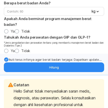
Berapa berat badan Anda?
kg
Apakah Anda berminat program manajemen berat
badan?
Ya
Tidak
Tahukah Anda perawatan dengan GIP dan GLP-1?
*Jenis pengobatan dan perawatan terbaru yang membantu manajemen berat badan dan
Diabetes Tipe 2
Ya
Tidak
Ikuti terus infonya agar berat badan terjaga: Dapatkan update
dari pakar mengenai dukungan dan perawatan berat badan
Hitung
langsung ke inbox Anda.
Catatan
Hello Sehat tidak menyediakan saran medis,
diagnosis, atau perawatan. Selalu konsultasikan
dengan ahli kesehatan profesional untuk