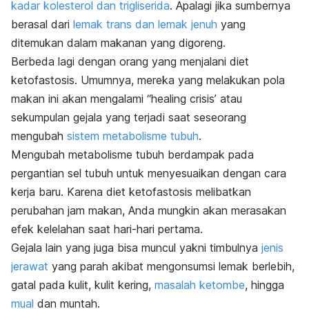
kadar kolesterol dan trigliserida
.
Apalagi jika sumbernya
berasal dari
lemak trans dan lemak jenuh
yang
ditemukan dalam makanan yang digoreng.
Berbeda lagi dengan orang yang menjalani diet
ketofastosis. Umumnya, mereka yang melakukan pola
makan ini akan mengalami
“healing
crisis’
atau
sekumpulan gejala yang terjadi saat seseorang
mengubah
sistem metabolisme tubuh
.
Mengubah metabolisme tubuh berdampak pada
pergantian sel tubuh untuk menyesuaikan dengan cara
kerja baru. Karena diet ketofastosis melibatkan
perubahan jam makan, Anda mungkin akan merasakan
efek kelelahan saat hari-hari pertama.
Gejala lain yang juga bisa muncul yakni timbulnya
jenis
jerawat
yang parah akibat mengonsumsi lemak berlebih,
gatal pada kulit, kulit kering,
masalah ketombe
, hingga
mual
dan muntah.