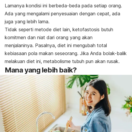
Lamanya kondisi ini berbeda-beda pada setiap orang.
Ada yang mengalami penyesuaian dengan cepat, ada
juga yang lebih lama.
Tidak seperti metode diet lain, ketofastosis butuh
komitmen dan niat dari orang yang akan
menjalaninya. Pasalnya, diet ini mengubah total
kebiasaan pola makan seseorang. Jika Anda bolak-balik
melakuan diet ini, metabolisme tubuh pun akan rusak.
Mana yang lebih baik?