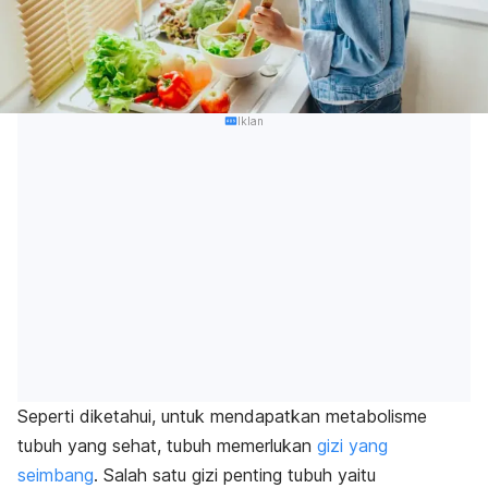
Iklan
Seperti diketahui, untuk mendapatkan metabolisme
tubuh yang sehat, tubuh memerlukan
gizi yang
seimbang
. Salah satu gizi penting tubuh yaitu