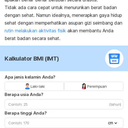
T
idak ada cara cepat untuk menurunkan berat badan
dengan sehat.
Namun idealnya, menerapkan gaya hidup
sehat dengan memperhatikan asupan gizi seimbang dan
rutin melakukan aktivitas fisik
akan membantu Anda
berat badan secara sehat.
Kalkulator BMI (IMT)
Apa jenis kelamin Anda?
Laki-laki
Perempuan
Berapa usia Anda?
(tahun)
Berapa tinggi Anda?
cm