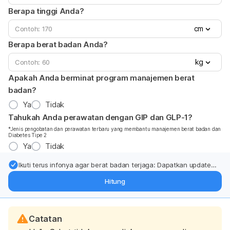
Berapa tinggi Anda?
cm
Berapa berat badan Anda?
kg
Apakah Anda berminat program manajemen berat
badan?
Ya
Tidak
Tahukah Anda perawatan dengan GIP dan GLP-1?
*Jenis pengobatan dan perawatan terbaru yang membantu manajemen berat badan dan
Diabetes Tipe 2
Ya
Tidak
Ikuti terus infonya agar berat badan terjaga: Dapatkan update
dari pakar mengenai dukungan dan perawatan berat badan
Hitung
langsung ke inbox Anda.
Catatan