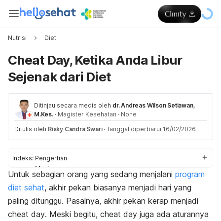
Nutrisi
Diet
Cheat Day, Ketika Anda Libur
Sejenak dari Diet
Ditinjau secara medis oleh
dr. Andreas Wilson Setiawan,
M.Kes.
·
Magister Kesehatan
·
None
Ditulis oleh
Risky Candra Swari
·
Tanggal diperbarui 16/02/2026
Indeks:
Pengertian
Manfaat
Untuk sebagian orang yang sedang menjalani
program
Kekeliruan
diet sehat
, akhir pekan biasanya menjadi hari yang
Aturan tepat
paling ditunggu. Pasalnya, akhir pekan kerap menjadi
cheat day
. Meski begitu,
cheat day
juga ada aturannya