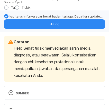
Diabetes Tipe 2
Ya
Tidak
Ikuti terus infonya agar berat badan terjaga: Dapatkan update
dari pakar mengenai dukungan dan perawatan berat badan
Hitung
langsung ke inbox Anda.
Catatan
Hello Sehat tidak menyediakan saran medis,
diagnosis, atau perawatan. Selalu konsultasikan
dengan ahli kesehatan profesional untuk
mendapatkan jawaban dan penanganan masalah
kesehatan Anda.
SUMBER
Should You Have a Cheat Meal?. (2022). Retrieved 
25 October 2022, from 