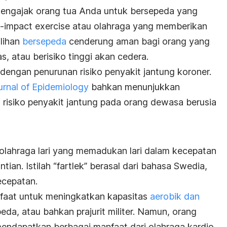
 mengajak orang tua Anda untuk bersepeda yang
-impact exercise
atau olahraga yang memberikan
ilihan
bersepeda
cenderung aman bagi orang yang
as, atau berisiko tinggi akan cedera.
dengan penurunan risiko penyakit jantung koroner.
rnal of Epidemiology
bahkan menunjukkan
isiko penyakit jantung pada orang dewasa berusia
 olahraga lari
yang memadukan lari dalam kecepatan
tian. Istilah “fartlek” berasal dari bahasa Swedia,
ecepatan.
anfaat untuk meningkatkan kapasitas
aerobik dan
peda, atau bahkan prajurit militer. Namun, orang
endapatkan berbagai manfaat dari olahraga kardio