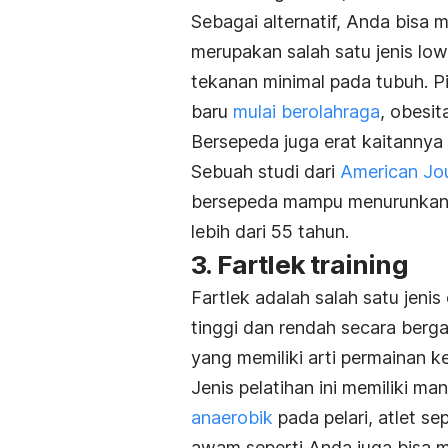
Sebagai alternatif, Anda bisa
merupakan salah satu jenis
low
tekanan minimal pada tubuh. P
baru
mulai berolahraga
, obesit
Bersepeda juga erat kaitannya 
Sebuah studi dari
American Jou
bersepeda mampu menurunkan r
lebih dari 55 tahun.
3.
Fartlek training
Fartlek adalah salah satu
jenis
tinggi dan rendah secara bergan
yang memiliki arti permainan k
Jenis pelatihan ini memiliki m
anaerobik
pada pelari, atlet se
awam seperti Anda juga bisa m