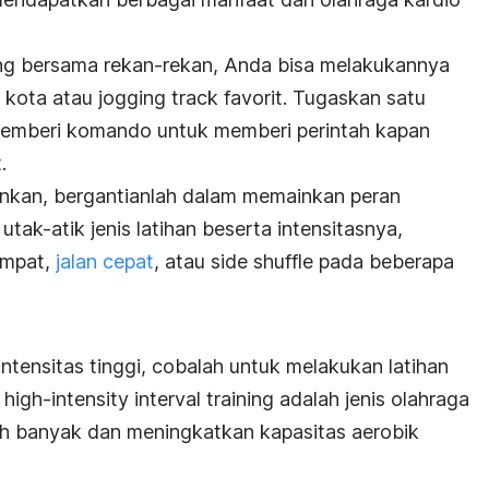
ng
bersama rekan-rekan, Anda bisa melakukannya
n kota atau
jogging track
favorit. Tugaskan satu
pemberi komando untuk memberi perintah kapan
.
ankan, bergantianlah dalam memainkan peran
ak-atik jenis latihan beserta intensitasnya,
ompat,
jalan cepat
, atau
side shuffle
pada beberapa
intensitas tinggi, cobalah untuk melakukan latihan
u
high-intensity interval training
adalah jenis olahraga
ih banyak dan meningkatkan kapasitas aerobik