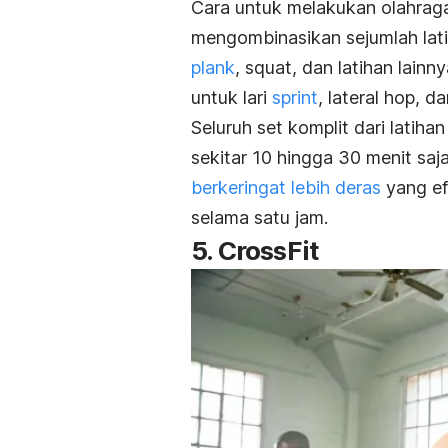
Cara untuk melakukan
olahrag
mengombinasikan sejumlah latiha
plank
,
squat
, dan latihan lain
untuk lari
sprint
,
lateral hop
, d
Seluruh set komplit dari latiha
sekitar 10 hingga 30 menit sa
berkeringat lebih deras
yang ef
selama satu jam.
5. CrossFit