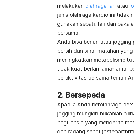
melakukan
olahraga lari
atau
j
jenis
olahraga kardio
ini tidak
gunakan sepatu lari dan pakai
bersama.
Anda bisa berlari atau
jogging
bersih dan sinar matahari yang t
meningkatkan metabolisme tubu
tidak kuat berlari
lama-lama, ber
beraktivitas bersama teman A
2. Bersepeda
Apabila Anda berolahraga bersam
jogging
mungkin bukanlah pili
bagi lansia yang menderita ma
dan radang sendi (osteoarthriti