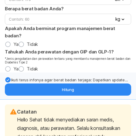
Berapa berat badan Anda?
kg
Apakah Anda berminat program manajemen berat
badan?
Ya
Tidak
Tahukah Anda perawatan dengan GIP dan GLP-1?
*Jenis pengobatan dan perawatan terbaru yang membantu manajemen berat badan dan
Diabetes Tipe 2
Ya
Tidak
Ikuti terus infonya agar berat badan terjaga: Dapatkan update
dari pakar mengenai dukungan dan perawatan berat badan
Hitung
langsung ke inbox Anda.
Catatan
Hello Sehat tidak menyediakan saran medis,
diagnosis, atau perawatan. Selalu konsultasikan