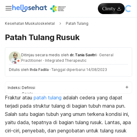
Kesehatan Muskuloskeletal
Patah Tulang
Patah Tulang Rusuk
Ditinjau secara medis oleh
dr. Tania Savitri
·
General
Practitioner
·
Integrated Therapeutic
Ditulis oleh
Ihda Fadila
·
Tanggal diperbarui 14/08/2023
Indeks:
Definisi
Gejala
Fraktur atau
patah tulang
adalah cedera yang dapat
Penyebab
terjadi pada struktur tulang di bagian tubuh mana pun.
Komplikasi
Diagnosis
Salah satu bagian tubuh yang umum terkena kondisi ini,
Pengobatan
yaitu dada, tepatnya di bagian tulang rusuk. Lantas, apa
Pengobatan di rumah
ciri-ciri, penyebab, dan pengobatan untuk tulang rusuk