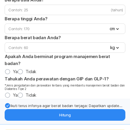
(tahun)
Berapa tinggi Anda?
cm
Berapa berat badan Anda?
kg
Apakah Anda berminat program manajemen berat
badan?
Ya
Tidak
Tahukah Anda perawatan dengan GIP dan GLP-1?
*Jenis pengobatan dan perawatan terbaru yang membantu manajemen berat badan dan
Diabetes Tipe 2
Ya
Tidak
Ikuti terus infonya agar berat badan terjaga: Dapatkan update
dari pakar mengenai dukungan dan perawatan berat badan
Hitung
langsung ke inbox Anda.