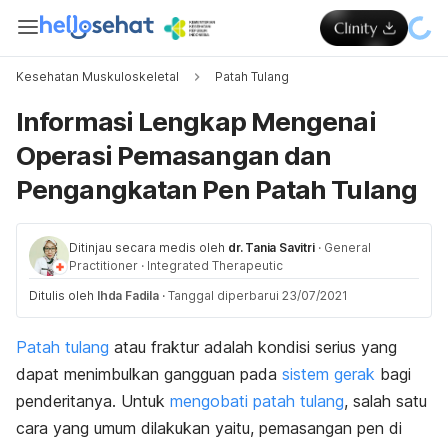
Kesehatan Muskuloskeletal
Patah Tulang
Informasi Lengkap Mengenai
Operasi Pemasangan dan
Pengangkatan Pen Patah Tulang
Ditinjau secara medis oleh
dr. Tania Savitri
·
General
Practitioner
·
Integrated Therapeutic
Ditulis oleh
Ihda Fadila
·
Tanggal diperbarui 23/07/2021
Patah tulang
atau fraktur adalah kondisi serius yang
dapat menimbulkan gangguan pada
sistem gerak
bagi
penderitanya. Untuk
mengobati patah tulang
, salah satu
cara yang umum dilakukan yaitu, pemasangan pen di