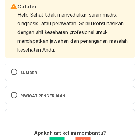
Catatan
Hello Sehat tidak menyediakan saran medis,
diagnosis, atau perawatan. Selalu konsultasikan
dengan ahli kesehatan profesional untuk
mendapatkan jawaban dan penanganan masalah
kesehatan Anda.
SUMBER
AO Foundation. 2020. Implant removal. 
https://aotrauma.aofoundation.org/-/media/project/
RIWAYAT PENGERJAAN
aocmf/aotrauma/documents/education_pdf/orp_ha
ndout_english_implant-removal.pdf?
Versi Terbaru
la=en&hash=E4B40F4E0080A773FE860D1C6CF2
EF0636E555E9. Accessed October 6, 2020.
23/07/2021
Ditulis oleh 
Ihda Fadila
Apakah artikel ini membantu?
Ditinjau secara medis oleh
dr. Tania Savitri