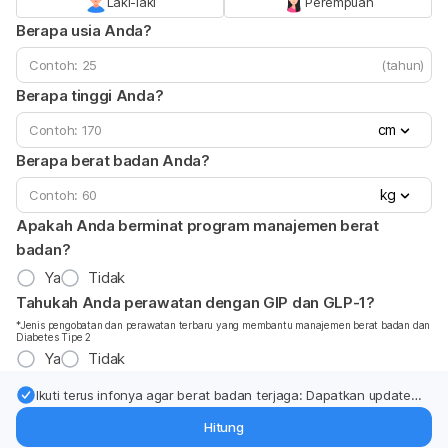
Laki-laki
Perempuan
Berapa usia Anda?
(tahun)
Berapa tinggi Anda?
cm
Berapa berat badan Anda?
kg
Apakah Anda berminat program manajemen berat
badan?
Ya
Tidak
Tahukah Anda perawatan dengan GIP dan GLP-1?
*Jenis pengobatan dan perawatan terbaru yang membantu manajemen berat badan dan
Diabetes Tipe 2
Ya
Tidak
Ikuti terus infonya agar berat badan terjaga: Dapatkan update
dari pakar mengenai dukungan dan perawatan berat badan
Hitung
langsung ke inbox Anda.