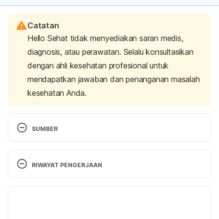
Catatan
Hello Sehat tidak menyediakan saran medis,
diagnosis, atau perawatan. Selalu konsultasikan
dengan ahli kesehatan profesional untuk
mendapatkan jawaban dan penanganan masalah
kesehatan Anda.
SUMBER
Children’s Hospital Colorado. 2020. Hand and Arm 
(Upper Extremity) Fractures. 
RIWAYAT PENGERJAAN
https://www.childrenscolorado.org/conditions-and-
advice/conditions-and-
Versi Terbaru
symptoms/conditions/hand-and-upper-extremity-
fractures/. Accessed October 13, 2020.
09/11/2020