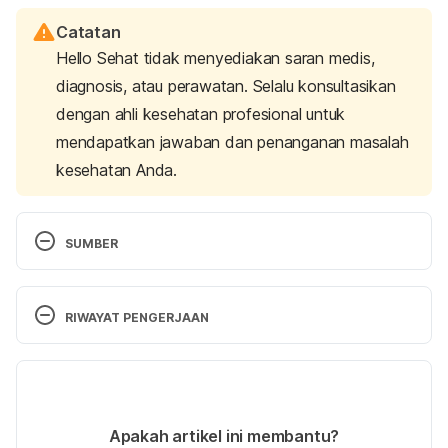
Catatan
Hello Sehat tidak menyediakan saran medis,
diagnosis, atau perawatan. Selalu konsultasikan
dengan ahli kesehatan profesional untuk
mendapatkan jawaban dan penanganan masalah
kesehatan Anda.
SUMBER
Avascular Necrosis
. Johns Hopkins Medicine. (n.d.). 
https://www.hopkinsmedicine.org/health/conditions
RIWAYAT PENGERJAAN
-and-diseases/avascular-necrosis.
Versi Terbaru
Mayo Foundation for Medical Education and 
Research. (2020, April 22). 
Avascular necrosis
. 
02/07/2021
Mayo Clinic. https://www.mayoclinic.org/diseases-
Ditulis oleh 
Aprinda Puji
Apakah artikel ini membantu?