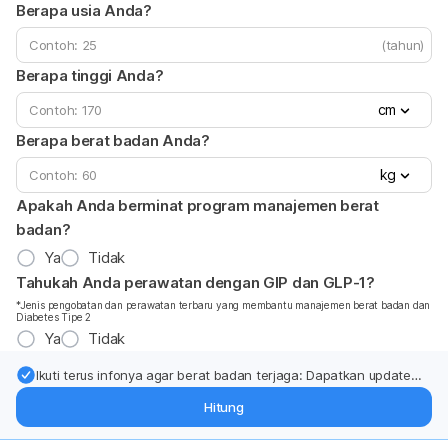
Berapa usia Anda?
(tahun)
Berapa tinggi Anda?
cm
Berapa berat badan Anda?
kg
Apakah Anda berminat program manajemen berat
badan?
Ya
Tidak
Tahukah Anda perawatan dengan GIP dan GLP-1?
*Jenis pengobatan dan perawatan terbaru yang membantu manajemen berat badan dan
Diabetes Tipe 2
Ya
Tidak
Ikuti terus infonya agar berat badan terjaga: Dapatkan update
dari pakar mengenai dukungan dan perawatan berat badan
Hitung
langsung ke inbox Anda.