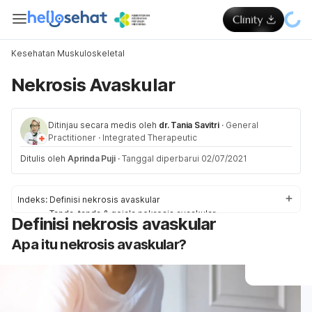
Kesehatan Muskuloskeletal
Nekrosis Avaskular
Ditinjau secara medis oleh
dr. Tania Savitri
·
General
Practitioner
·
Integrated Therapeutic
Ditulis oleh
Aprinda Puji
·
Tanggal diperbarui 02/07/2021
Indeks:
Definisi nekrosis avaskular
Tanda-tanda & gejala nekrosis avaskular
Definisi nekrosis avaskular
Penyebab nekrosis avaskular
Apa itu nekrosis avaskular?
Faktor-faktor risiko nekrosis avaskular
Diagnosis & pengobatan nekrosis avaskular
Pengobatan nekrosis avaskular di rumah
Pencegahan nekrosis avaskular