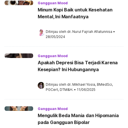
Gangguan Mood
Minum Kopi Baik untuk Kesehatan
Mental, Ini Manfaatnya
Ditinjau oleh 
dr. Nurul Fajriah Afiatunnisa
•
28/05/2024
Gangguan Mood
Apakah Depresi Bisa Terjadi Karena
Kesepian? Ini Hubungannya
Ditinjau oleh 
dr. Mikhael Yosia, BMedSci, 
PGCert, DTM&H.
•
11/06/2025
Gangguan Mood
Mengulik Beda Mania dan Hipomania
pada Gangguan Bipolar