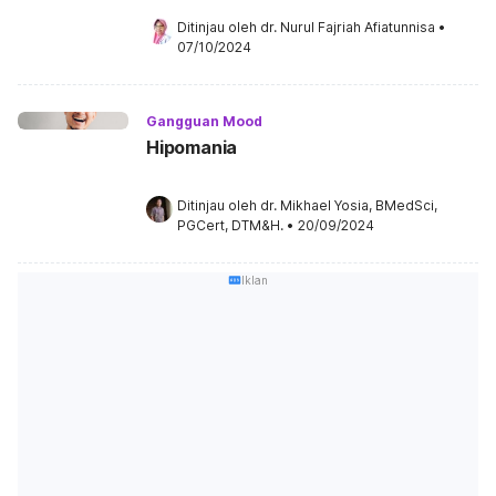
Ditinjau oleh 
dr. Nurul Fajriah Afiatunnisa
•
07/10/2024
Gangguan Mood
Hipomania
Ditinjau oleh 
dr. Mikhael Yosia, BMedSci, 
PGCert, DTM&H.
•
20/09/2024
Iklan