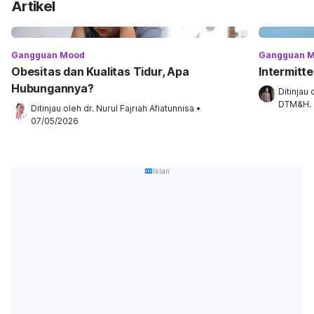
Artikel
Gangguan Mood
Gangguan 
Obesitas dan Kualitas Tidur, Apa
Intermitte
Hubungannya?
Ditinjau 
DTM&H.
Ditinjau oleh 
dr. Nurul Fajriah Afiatunnisa
•
07/05/2026
Iklan