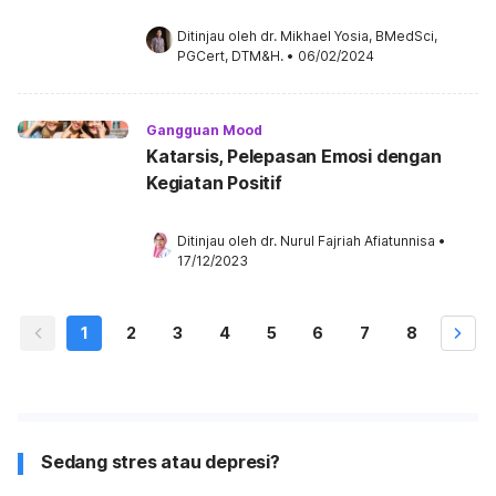
Ditinjau oleh 
dr. Mikhael Yosia, BMedSci, 
PGCert, DTM&H.
•
06/02/2024
Gangguan Mood
Katarsis, Pelepasan Emosi dengan
Kegiatan Positif
Ditinjau oleh 
dr. Nurul Fajriah Afiatunnisa
•
17/12/2023
1
2
3
4
5
6
7
8
Sedang stres atau depresi?