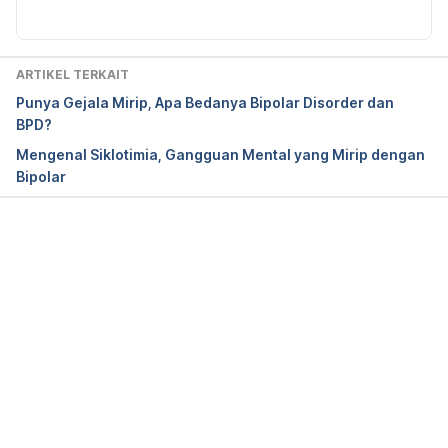
Ways to support the person with bipolar disorder.
(n.d.). Bipolar Caregivers. Retrieved October 8, 
ARTIKEL TERKAIT
2024, from 
https://www.bipolarcaregivers.org/wp-
Punya Gejala Mirip, Apa Bedanya Bipolar Disorder dan
content/uploads/2012/12/Ways-to-support-the-
BPD?
person-with-bipolar-disorder-.pdf
Mengenal Siklotimia, Gangguan Mental yang Mirip dengan
Bipolar
Supporting someone with bipolar disorder.
 (2024). 
Mind. Retrieved October 8, 2024, from 
https://www.mind.org.uk/information-
support/types-of-mental-health-problems/bipolar-
Memuat...
disorder/supporting-someone-with-bipolar/
Helping someone with bipolar disorder.
 (2024). 
HelpGuide. Retrieved October 8, 2024, from 
https://www.helpguide.org/mental-health/bipolar-
disorder/helping-someone-with-bipolar-disorder