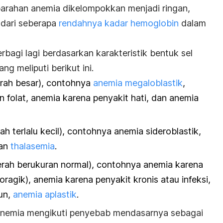
 keparahan anemia dikelompokkan menjadi ringan,
 dari seberapa
rendahnya kadar hemoglobin
dalam
erbagi lagi berdasarkan karakteristik bentuk sel
g meliputi berikut ini.
erah besar), contohnya
anemia megaloblastik
,
n folat, anemia karena penyakit hati, dan anemia
ah terlalu kecil), contohnya anemia sideroblastik,
dan
thalasemia
.
erah berukuran normal), contohnya anemia karena
agik), anemia karena penyakit kronis atau infeksi,
un,
anemia aplastik
.
anemia mengikuti penyebab mendasarnya sebagai