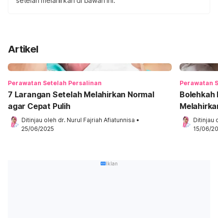
setelah melahirkan di bawah ini.
Artikel
Perawatan Setelah Persalinan
Perawatan S
7 Larangan Setelah Melahirkan Normal
Bolehkah 
agar Cepat Pulih
Melahirka
Ditinjau oleh 
dr. Nurul Fajriah Afiatunnisa
•
Ditinjau 
25/06/2025
15/06/2
Iklan