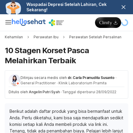
Waspadai Depresi Setelah Lahiran, Cek
Sekarang!
Kehamilan
Perawatan Ibu
Perawatan Setelah Persalinan
10 Stagen Korset Pasca
Melahirkan Terbaik
Ditinjau secara medis oleh
dr. Carla Pramudita Susanto
·
General Practitioner
·
Klinik Laboratorium Pramita
Ditulis oleh
Angelin Putri Syah
·
Tanggal diperbarui 28/09/2022
Berikut adalah daftar produk yang bisa bermanfaat untuk
Anda. Perlu diketahui, kami bisa saja mendapatkan sedikit
komisi setiap kali Anda membeli produk via link ini.
Tenang, tidak ada penambahan biaya. Pelajari lebih lanjut