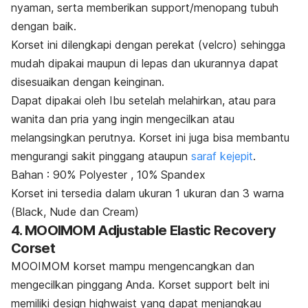
nyaman, serta memberikan
support
/menopang tubuh
dengan baik.
Korset ini dilengkapi dengan perekat (
velcro
) sehingga
mudah dipakai maupun di lepas dan ukurannya dapat
disesuaikan dengan keinginan.
Dapat dipakai oleh Ibu setelah melahirkan, atau para
wanita dan pria yang ingin mengecilkan atau
melangsingkan perutnya. Korset ini juga bisa membantu
mengurangi sakit pinggang ataupun
saraf kejepit
.
Bahan : 90% Polyester , 10% Spandex
Korset ini tersedia dalam ukuran 1 ukuran dan 3 warna
(
Black, Nude
dan
Cream
)
4. MOOIMOM Adjustable Elastic Recovery
Corset
MOOIMOM korset mampu mengencangkan dan
mengecilkan pinggang Anda. Korset
support belt
ini
memiliki
design highwaist
yang dapat menjangkau