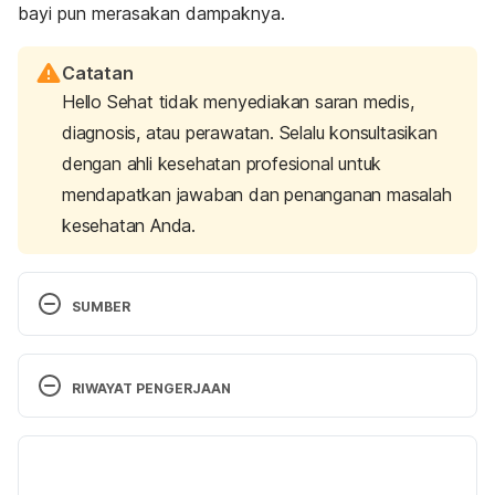
bayi pun merasakan dampaknya.
Catatan
Hello Sehat tidak menyediakan saran medis,
diagnosis, atau perawatan. Selalu konsultasikan
dengan ahli kesehatan profesional untuk
mendapatkan jawaban dan penanganan masalah
kesehatan Anda.
SUMBER
The New Mother – Taking Care of Yourself After 
Birth
. (n.d.). Stanford Medicine Children’s Health – 
RIWAYAT PENGERJAAN
Lucile Packard Children’s Hospital Stanford. 
Retrieved 17 February 2023 from 
Versi Terbaru
https://www.stanfordchildrens.org/en/topic/default
?id=the-new-mother—taking-care-of-yourself-
03/03/2023