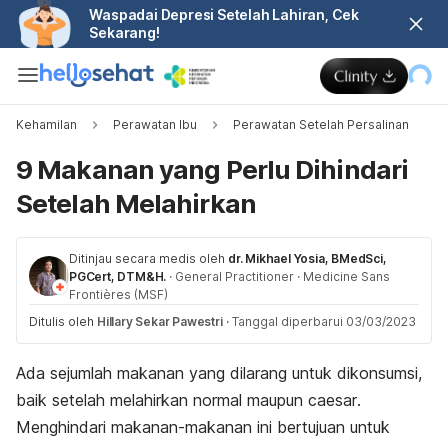
Waspadai Depresi Setelah Lahiran, Cek
Sekarang!
Kehamilan
Perawatan Ibu
Perawatan Setelah Persalinan
9 Makanan yang Perlu Dihindari
Setelah Melahirkan
Ditinjau secara medis oleh
dr. Mikhael Yosia, BMedSci,
PGCert, DTM&H.
·
General Practitioner
·
Medicine Sans
Frontières (MSF)
Ditulis oleh
Hillary Sekar Pawestri
·
Tanggal diperbarui 03/03/2023
Ada sejumlah makanan yang dilarang untuk dikonsumsi,
baik
setelah melahirkan normal maupun
caesar
.
Menghindari makanan-makanan ini bertujuan untuk