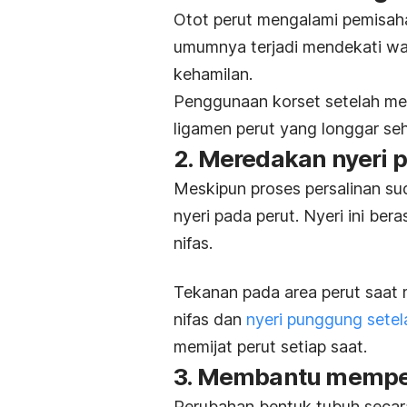
Otot perut mengalami pemisahan
umumnya terjadi mendekati wa
kehamilan.
Penggunaan korset setelah mel
ligamen perut yang longgar sehi
2. Meredakan nyeri 
Meskipun proses persalinan su
nyeri pada perut. Nyeri ini ber
nifas.
Tekanan pada area perut saat
nifas dan
nyeri punggung setel
memijat perut setiap saat.
3. Membantu memper
Perubahan bentuk tubuh secara