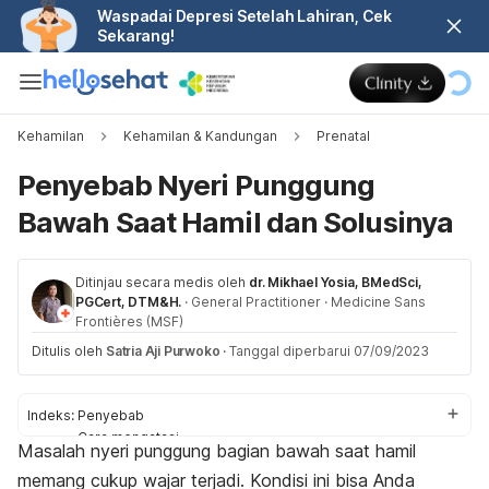
Waspadai Depresi Setelah Lahiran, Cek
Sekarang!
Kehamilan
Kehamilan & Kandungan
Prenatal
Penyebab Nyeri Punggung
Bawah Saat Hamil dan Solusinya
Ditinjau secara medis oleh
dr. Mikhael Yosia, BMedSci,
PGCert, DTM&H.
·
General Practitioner
·
Medicine Sans
Frontières (MSF)
Ditulis oleh
Satria Aji Purwoko
·
Tanggal diperbarui 07/09/2023
Indeks:
Penyebab
Cara mengatasi
Masalah nyeri punggung bagian bawah saat hamil
Latihan atasi nyeri punggung
memang cukup wajar terjadi. Kondisi ini bisa Anda