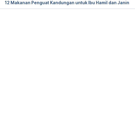
12 Makanan Penguat Kandungan untuk Ibu Hamil dan Janin
2020, from https://www.acog.org/womens-
health/faqs/nutrition-during-pregnancy
Memuat...