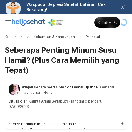
Waspadai Depresi Setelah Lahiran, Cek
Sekarang!
Kehamilan
Kehamilan & Kandungan
Prenatal
Seberapa Penting Minum Susu
Hamil? (Plus Cara Memilih yang
Tepat)
Ditinjau secara medis oleh
dr. Damar Upahita
·
General
Practitioner
·
None
Ditulis oleh
Karinta Ariani Setiaputri
·
Tanggal diperbarui
07/09/2023
Indeks:
Perlukah ibu hamil minum susu?
Sebaiknya minum susu hamil saat usia kandungan berapa