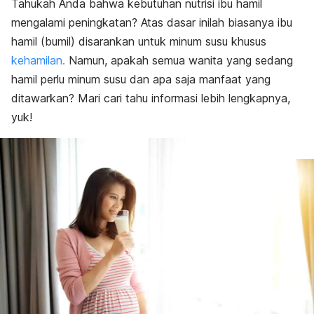
Tahukah Anda bahwa kebutuhan nutrisi ibu hamil
bulan?
mengalami peningkatan? Atas dasar inilah biasanya ibu
Bagaimana cara tahu susu yang bagus untuk ibu hamil?
Selain susu, penuhi nutrisi ibu hamil dari makanan harian
hamil (bumil) disarankan untuk minum susu khusus
kehamilan.
Namun, apakah semua wanita yang sedang
hamil perlu minum susu dan apa saja manfaat yang
ditawarkan? Mari cari tahu informasi lebih lengkapnya,
yuk!