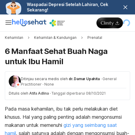
Waspadai Depresi Setelah Lahiran, Cek
Sekarang!
Kehamilan
Kehamilan & Kandungan
Prenatal
6 Manfaat Sehat Buah Naga
untuk Ibu Hamil
Ditinjau secara medis oleh
dr. Damar Upahita
·
General
Practitioner
·
None
Ditulis oleh
Atifa Adlina
·
Tanggal diperbarui 08/10/2021
Pada masa kehamilan, ibu tak perlu melakukan diet
khusus. Hal yang paling penting adalah mengonsumsi
makanan untuk memenuhi
gizi yang seimbang saat
hamil
, salah satunya adalah dengan mengonsumsi buah-