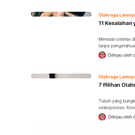
dan efektif. Apa it
(strength training)
Olahraga Lainny
11 Kesalahan 
Memulai rutinitas 
tanpa pengetahuan
bisa menghambat 
Ditinjau oleh 
kesalahan gym pemu
sejak awal. Kesala
sekadar datang, an
Olahraga Lainny
7 Pilihan Ola
Tubuh yang bungku
osteoporosis. Kond
juga bisa dialami 
Ditinjau oleh 
Untuk mencegahnya
tubuh tidak bungku
memperbaiki tubuh