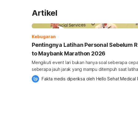
Artikel
Kebugaran
Pentingnya Latihan Personal Sebelum Ra
to Maybank Marathon 2026
Mengikuti event lari bukan hanya soal seberapa cepat
seberapa jauh jarak yang mampu ditempuh saat latiha
saat race, ada proses persiapan yang perlu disesuai
Fakta medis diperiksa oleh 
Hello Sehat Medical
masing-masing pelari. Inilah pesan utama yang diangkat dalam kegiatan Road to
Maybank Marathon 2026 atau RTMM 2026, dari PT B