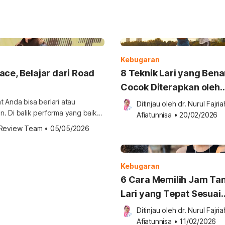
Kebugaran
ce, Belajar dari Road
8 Teknik Lari yang Bena
Cocok Diterapkan oleh
Pemula
 Anda bisa berlari atau
Ditinjau oleh 
dr. Nurul Fajriah
n. Di balik performa yang baik
Afiatunnisa
•
20/02/2026
kan dengan kondisi tubuh
 Review Team
 •
05/05/2026
ank […]
Kebugaran
6 Cara Memilih Jam Ta
Lari yang Tepat Sesuai
Kebutuhan
Ditinjau oleh 
dr. Nurul Fajriah
Afiatunnisa
•
11/02/2026