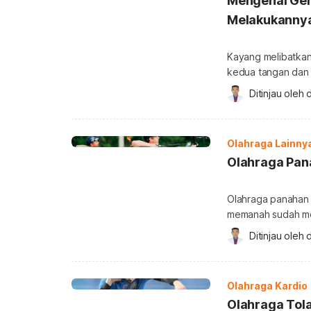
Mengenal Ger
Melakukanny
Kayang melibatka
kedua tangan dan 
melakukan gerakan
Ditinjau oleh 
d
melakukan geraka
salah satu pose yog
backbend atau me
Olahraga Lainny
membutuhkan […]
Olahraga Pana
Olahraga panahan t
memanah sudah men
bisa dilakukan ole
Ditinjau oleh 
d
dahulu informasi s
olahraga panahan 
Olahraga Kardio
Olahraga Tola