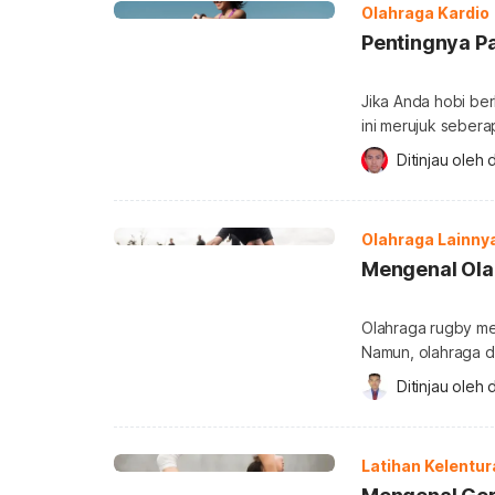
Olahraga Kardio
Pentingnya P
Jika Anda hobi berl
ini merujuk sebera
Memahami pace bisa
Ditinjau oleh 
jauh bagaimana car
dalam lari? Pace d
menggambarkan s
Olahraga Lainny
Mengenal Ola
Olahraga rugby me
Namun, olahraga d
Untuk Anda yang p
Ditinjau oleh 
d
pertandingan rugby
rugby Rugby (rugbi
ini berasal dari p
Latihan Kelentur