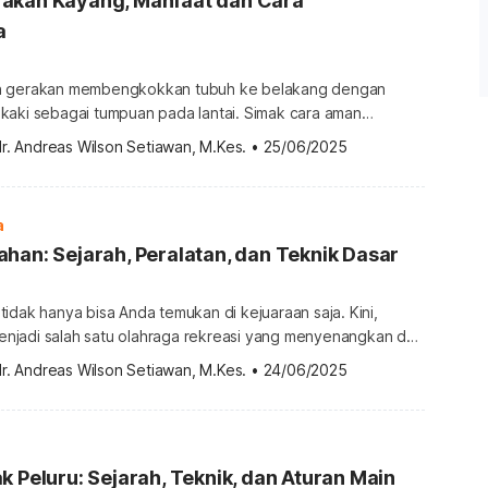
akan Kayang, Manfaat dan Cara
a
n gerakan membengkokkan tubuh ke belakang dengan
kaki sebagai tumpuan pada lantai. Simak cara aman
 kayang dan manfaat kesehatannya berikut ini. Cara
r. Andreas Wilson Setiawan, M.Kes.
•
25/06/2025
n kayang dengan aman Gerakan kayang termasuk ke dalam
a bernama wheel pose atau urdhva dhanurasana. Gerakan
mbengkokkan punggung ke belakang ini sangat
a
han: Sejarah, Peralatan, dan Teknik Dasar
idak hanya bisa Anda temukan di kejuaraan saja. Kini,
jadi salah satu olahraga rekreasi yang menyenangkan dan
h siapa saja. Tertarik untuk mencoba olahraga ini? Simak
r. Andreas Wilson Setiawan, M.Kes.
•
24/06/2025
eputar olahraga panahan berikut ini. Sekilas tentang
Olahraga panahan atau archery artinya olahraga yang
melibatkan kegiatan menembak menggunakan busur panah. Jenis olahraga […]
k Peluru: Sejarah, Teknik, dan Aturan Main