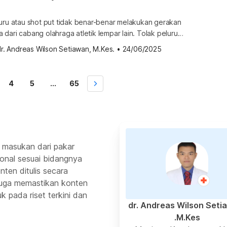
luru atau shot put tidak benar-benar melakukan gerakan
dari cabang olahraga atletik lempar lain. Tolak peluru
an gerakan menolak atau mendorong bola logam untuk
r. Andreas Wilson Setiawan, M.Kes.
•
24/06/2025
h-jauhnya. Gerakan tolak peluru pun hanya boleh
atan salah satu tangan. Sejarah cabang olahraga tolak
hraga tolak peluru berawal dari kebiasaan masyarakat Yunani
4
5
...
65
 masukan dari pakar
ional sesuai bidangnya
ten ditulis secara
 juga memastikan konten
k pada riset terkini dan
dr. Andreas Wilson Seti
M.Kes.