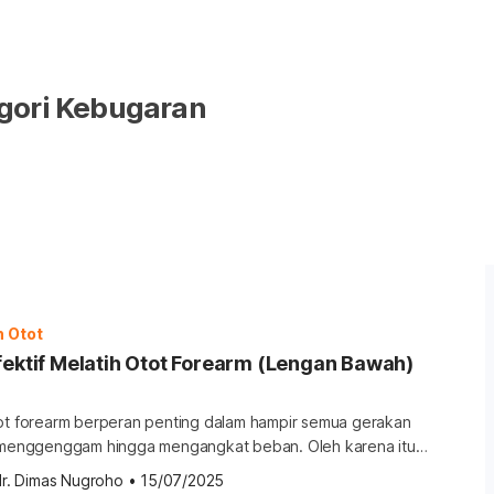
gori Kebugaran
n Otot
fektif Melatih Otot Forearm (Lengan Bawah)
tot forearm berperan penting dalam hampir semua gerakan
i menggenggam hingga mengangkat beban. Oleh karena itu,
ini penting untuk menunjang performa olahraga dan
dr. Dimas Nugroho
•
15/07/2025