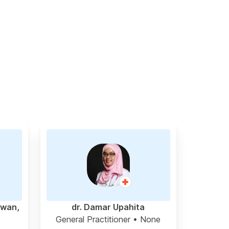
awan,
dr. Damar Upahita
General Practitioner
• None