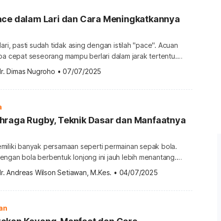
ace dalam Lari dan Cara Meningkatkannya
ari, pasti sudah tidak asing dengan istilah "pace". Acuan
pa cepat seseorang mampu berlari dalam jarak tertentu.
 jadi kunci untuk meningkatkan performa lari. Simak lebih
dr. Dimas Nugroho
•
07/07/2025
a meningkatkan pace lari dalam artikel ini. Apa itu pace
alam olahraga lari adalah istilah yang digunakan untuk
eberapa […]
a
hraga Rugby, Teknik Dasar dan Manfaatnya
miliki banyak persamaan seperti permainan sepak bola.
engan bola berbentuk lonjong ini jauh lebih menantang.
enasaran dengan teknik dasar dan cara bermain
r. Andreas Wilson Setiawan, M.Kes.
•
04/07/2025
, simak ulasan selengkapnya berikut ini. Sejarah olahraga
) memiliki sejarah yang cukup panjang. Awalnya, olahraga
ertandingan sepak bola sekolah di kota […]
an