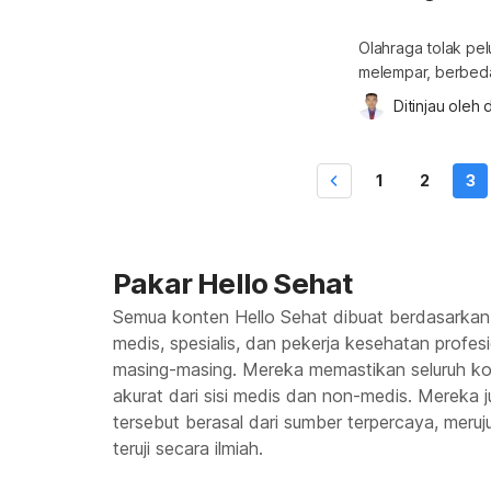
Olahraga tolak pe
melempar, berbeda 
hanya mengandalk
Ditinjau oleh 
d
meraih jarak sejau
mengandalkan keku
peluru Sejarah ola
1
2
3
[…]
Pakar Hello Sehat
Semua konten Hello Sehat dibuat berdasarkan
medis, spesialis, dan pekerja kesehatan profes
masing-masing. Mereka memastikan seluruh kon
akurat dari sisi medis dan non-medis. Mereka
tersebut berasal dari sumber terpercaya, meruju
teruji secara ilmiah.