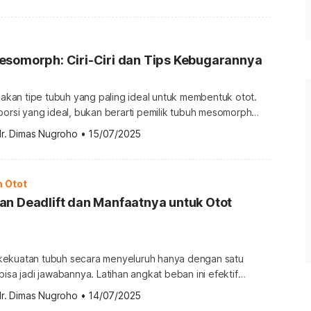
ari. Cari tahu cara latihan yang efektif untuk memperkuat
itu otot forearm? Otot forearm adalah otot yang terletak di
ergelangan […]
esomorph: Ciri-Ciri dan Tips Kebugarannya
an tipe tubuh yang paling ideal untuk membentuk otot.
porsi yang ideal, bukan berarti pemilik tubuh mesomorph
a kebugaran. Apakah Anda memiliki tipe tubuh ini? Ayo, cari
dr. Dimas Nugroho
•
15/07/2025
ri-cirinya dan tips kebugaran yang tepat. Apa itu
rph adalah salah satu dari tipe tubuh somatotype yang
k tubuh […]
n Otot
n Deadlift dan Manfaatnya untuk Otot
kekuatan tubuh secara menyeluruh hanya dengan satu
bisa jadi jawabannya. Latihan angkat beban ini efektif
uruh otot tubuh, mulai dari kaki, punggung, hingga core.
dr. Dimas Nugroho
•
14/07/2025
erhana, latihan ini membutuhkan teknik yang tepat agar aman