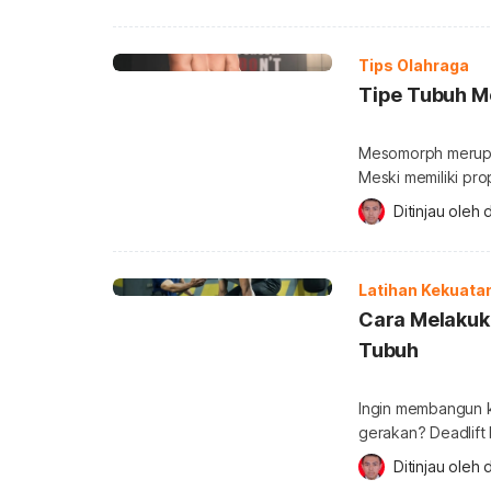
kehidupan sehari-h
otot forearm. Apa 
antara siku dan p
Tips Olahraga
Tipe Tubuh M
Mesomorph merupak
Meski memiliki pro
tidak harus menjag
Ditinjau oleh 
tahu seperti apa ci
mesomorph? Mesomo
memiliki ciri bentu
Latihan Kekuata
Cara Melakuka
Tubuh
Ingin membangun 
gerakan? Deadlift 
melatih hampir sel
Ditinjau oleh 
Meski terlihat sed