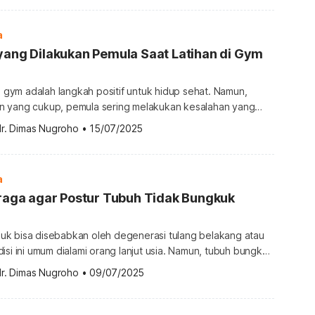
u deadlift? Deadlift adalah salah satu latihan kekuatan
 yang fokus melatih […]
a
yang Dilakukan Pemula Saat Latihan di Gym
di gym adalah langkah positif untuk hidup sehat. Namun,
 yang cukup, pemula sering melakukan kesalahan yang
progres, bahkan menyebabkan cedera. Mengetahui
dr. Dimas Nugroho
•
15/07/2025
la ini bisa membantu Anda berlatih lebih efektif dan aman
han gym yang sering dilakukan pemula Berlatih di gym bukan
gkat beban, lalu pulang. […]
a
hraga agar Postur Tubuh Tidak Bungkuk
k bisa disebabkan oleh degenerasi tulang belakang atau
isi ini umum dialami orang lanjut usia. Namun, tubuh bungkuk
di usia muda karena kebiasaan sehari-hari yang tidak sehat.
dr. Dimas Nugroho
•
09/07/2025
, ada pilihan olahraga yang bisa Anda coba agar postur
k. Pilihan olahraga agar tubuh tidak bungkuk Apakah bisa
 […]