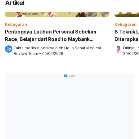
Artikel
Kebugaran
Kebugaran
Pentingnya Latihan Personal Sebelum
8 Teknik 
Race, Belajar dari Road to Maybank
Diterapka
Marathon 2026
Fakta medis diperiksa oleh 
Hello Sehat Medical 
Ditinjau 
Review Team
 •
05/05/2026
20/02/2
Iklan