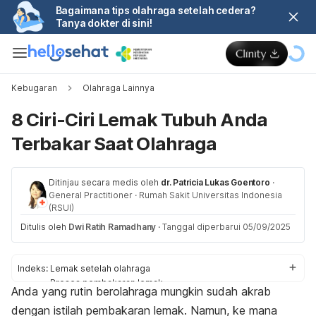
Bagaimana tips olahraga setelah cedera?
Tanya dokter di sini!
Kebugaran
Olahraga Lainnya
8 Ciri-Ciri Lemak Tubuh Anda
Terbakar Saat Olahraga
Ditinjau secara medis oleh
dr. Patricia Lukas Goentoro
·
General Practitioner
·
Rumah Sakit Universitas Indonesia
(RSUI)
Ditulis oleh
Dwi Ratih Ramadhany
·
Tanggal diperbarui 05/09/2025
Indeks:
Lemak setelah olahraga
Proses pembakaran lemak
Anda yang rutin berolahraga mungkin sudah akrab
Ciri lemak terbakar
dengan istilah pembakaran lemak.
Namun, ke mana