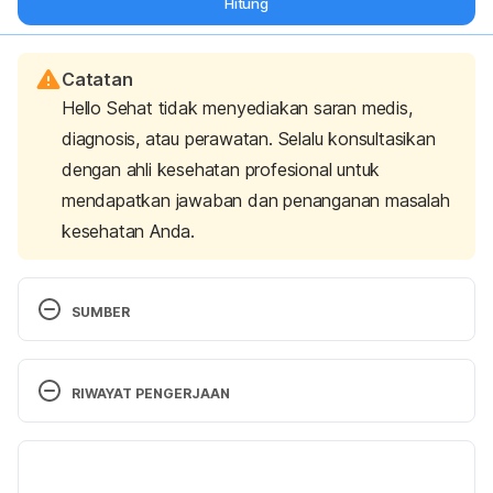
Hitung
Catatan
Hello Sehat tidak menyediakan saran medis,
diagnosis, atau perawatan. Selalu konsultasikan
dengan ahli kesehatan profesional untuk
mendapatkan jawaban dan penanganan masalah
kesehatan Anda.
SUMBER
Where Does Fat Disappear to When You Lose 
Weight? (2025). Cleveland Clinic. Retrieved 28 
RIWAYAT PENGERJAAN
August 2025, from 
https://health.clevelandclinic.org/where-does-
Versi Terbaru
body-fat-go-when-you-lose-weight
05/09/2025