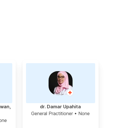
awan,
dr. Damar Upahita
General Practitioner
• None
one