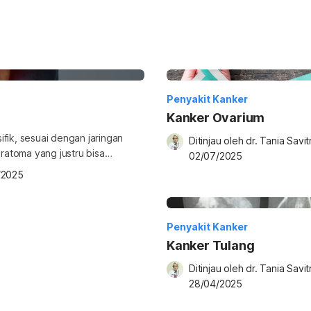
Penyakit Kanker
Kanker Ovarium
fik, sesuai dengan jaringan
Ditinjau oleh 
dr. Tania Savitr
eratoma yang justru bisa
02/07/2025
 Bagaimana hal tersebut bisa
/2025
jadi kanker? Simak informasi
toma? Teratoma adalah jenis
Penyakit Kanker
Kanker Tulang
Ditinjau oleh 
dr. Tania Savitr
28/04/2025