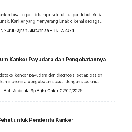
nker bisa terjadi di hampir seluruh bagian tubuh Anda,
 lunak. Kanker yang menyerang lunak dikenal sebagai
r. Nurul Fajriah Afiatunnisa
•
11/12/2024
an tubuh mana saja jaringan lunak ini berada? Temukan
 uraian berikut. Apa itu sarkoma? Sarkoma adalah jenis
a dari jaringan lunak, seperti lemak, […]
a
ium Kanker Payudara dan Pengobatannya
deteksi kanker payudara dan diagnosis, setiap pasien
akan menerima pengobatan sesuai dengan stadium
apa pasien mungkin bisa langsung menjalani operasi, tetapi
r. Bob Andinata Sp.B (K) Onk
•
02/07/2025
urkan mengikuti kemoterapi. Apa yang membedakan
adium 1 hingga 4? Simak jawabannya berikut ini.
 kanker payudara Stadium dalam kanker payudara adalah
entukan […]
Sehat untuk Penderita Kanker