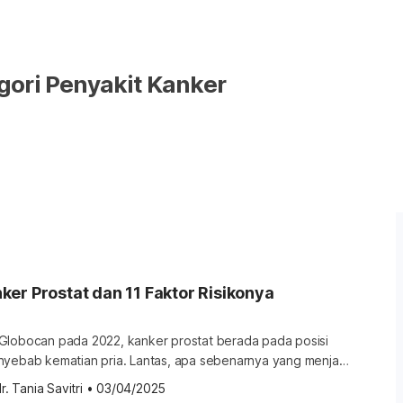
ori Penyakit Kanker
er Prostat dan 11 Faktor Risikonya
Globocan pada 2022, kanker prostat berada pada posisi
nyebab kematian pria. Lantas, apa sebenarnya yang menjadi
prostat? Mengenali penyebab kanker prostat Penyebab
r. Tania Savitri
•
03/04/2025
alah perubahan atau mutasi DNA pada sel prostat.