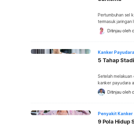
Pertumbuhan sel ka
termasuk jaringan
sarkoma. Lantas, apa yang membedakan sarkoma dengan jenis kanker
Ditinjau oleh 
d
lainnya? Pada bagi
jawabannya melalui
kanker yang bermul
Kanker Payudar
5 Tahap Stad
Setelah melakuan 
kanker payudara 
penyakitnya. Beber
Ditinjau oleh 
d
ada juga yang lebih dianj
kanker payudara st
Pembagian stadium
Penyakit Kanker
tahapan yang men
9 Pola Hidup 