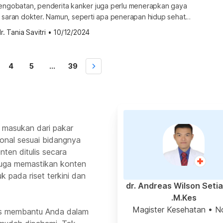
pengobatan, penderita kanker juga perlu menerapkan gaya
i saran dokter. Namun, seperti apa penerapan hidup sehat
nker? Lihat ulasan selengkapnya di bawah ini. Pentingnya
r. Tania Savitri
•
10/12/2024
untuk penderita kanker Pola hidup sehat bisa mendukung
atan kanker serta meringankan gejala penyakit, kelelahan,
dan nyeri yang biasanya dialami pasien. Di samping itu, penyebaran […]
4
5
...
39
 masukan dari pakar
ional sesuai bidangnya
ten ditulis secara
 juga memastikan konten
k pada riset terkini dan
dr. Andreas Wilson Seti
M.Kes.
Magister Kesehatan
• N
rus membantu Anda dalam