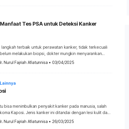
 ini akan tumbuh dan membelah diri dalam jumlah yang wajar,
kemudian mati dan digantikan sel-sel baru. Namun, mutasi […]
 Manfaat Tes PSA untuk Deteksi Kanker
h langkah terbaik untuk perawatan kanker, tidak terkecuali
ebelum melakukan biopsi, dokter mungkin menyarankan
disebut tes PSA sebagai langkah awal pemeriksaan.
r. Nurul Fajriah Afiatunnisa
•
03/04/2025
 dilakukan? Adakah hal-hal khusus yang harus dipersiapkan
ya? Simak informasinya melalui uraian berikut. Apa itu tes
ific antigen)? Tes PSA (prostate-specific antigen) adalah
 Lainnya
]
osi
entu bisa menimbulkan penyakit kanker pada manusia, salah
koma Kaposi. Jenis kanker ini ditandai dengan lesi kulit dan
organ dalam. Ketahui penyebab, gejala, dan cara
r. Nurul Fajriah Afiatunnisa
•
26/03/2025
awah ini. Apa itu sarkoma Kaposi? Sarkoma Kaposi atau