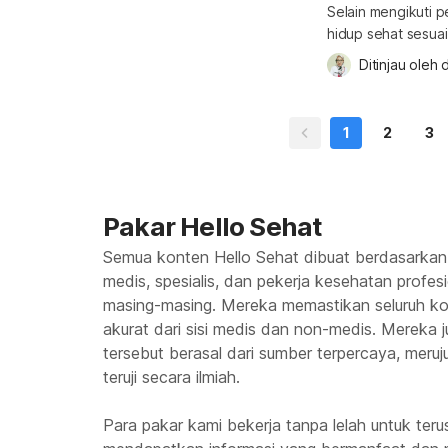
Selain mengikuti 
hidup sehat sesua
untuk penderita ka
Ditinjau oleh 
d
pola hidup sehat 
efektivitas pengob
1
2
3
Pakar Hello Sehat
Semua konten Hello Sehat dibuat berdasarkan
medis, spesialis, dan pekerja kesehatan profes
masing-masing. Mereka memastikan seluruh kon
akurat dari sisi medis dan non-medis. Mereka
tersebut berasal dari sumber terpercaya, meruju
teruji secara ilmiah.
Para pakar kami bekerja tanpa lelah untuk te