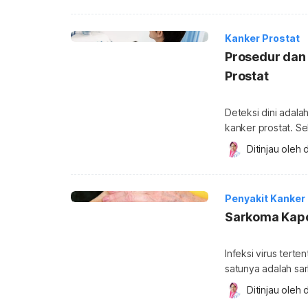
Normalnya, sel-sel
Kanker Prostat
Prosedur dan
Prostat
Deteksi dini adala
kanker prostat. S
pemeriksaan yang 
Ditinjau oleh 
d
Bagaimana tes PSA
sebelum menjalanin
PSA (prostate-spec
Penyakit Kanker
tes darah yang […
Sarkoma Kap
Infeksi virus tert
satunya adalah sar
bisa menyebar ke 
Ditinjau oleh 
d
mengobatinya di b