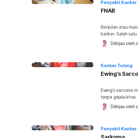
Penyakit Kanker
FNAB
Benjolan atau mas
kanker. Salah sat
disebut fine needl
Ditinjau oleh 
d
needle aspiration
Temukan jawabannya melalui ura
biopsy (FNAB)? Fin
Kanker Tulang
Ewing’s Sarc
Ewing’s sarcoma m
tanpa gejala khas.
anak-anak dan remaj
Ditinjau oleh 
d
sarcoma? Ewing’s 
yang menyerang tulang at
sering […]
Penyakit Kanker
Sarkoma