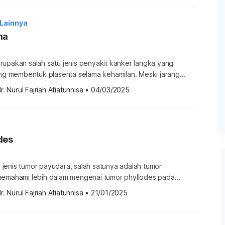
S) adalah jenis penyakit kanker yang berkembang di
embuluh darah […]
 Lainnya
ma
rupakan salah satu jenis penyakit kanker langka yang
yang membentuk plasenta selama kehamilan. Meski jarang
 ini dapat berkembang dengan cepat dan menyebar ke organ
r. Nurul Fajriah Afiatunnisa
•
04/03/2025
gera ditangani. Apa itu koriokarsinoma? Koriokarsinoma adalah
nker langka dan sangat agresif yang berkembang dari
sel yang akan membentuk plasenta […]
des
jenis tumor payudara, salah satunya adalah tumor
memahami lebih dalam mengenai tumor phyllodes pada
njelasan lengkapnya di bawah ini. Apa itu tumor phyllodes?
r. Nurul Fajriah Afiatunnisa
•
21/01/2025
tau tumor filodes adalah tumor payudara langka yang
udara (mesenkim). Penyakit ini tergolong langka,
yaang mana hanya mencakup 0,3–1% dari keseluruhan kasus tumor. Nama […]