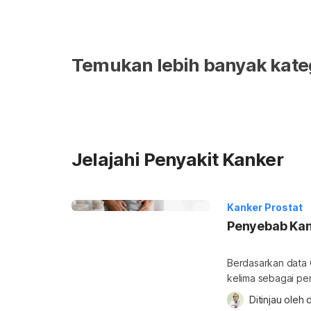
Temukan lebih banyak kateg
Jelajahi Penyakit Kanker
Kanker Prostat
Penyebab Kank
Berdasarkan data 
kelima sebagai pe
penyebab kanker 
Ditinjau oleh 
d
kanker prostat ad