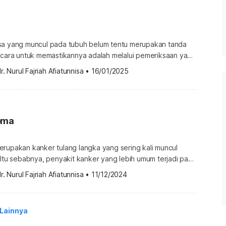
sa yang muncul pada tubuh belum tentu merupakan tanda
u cara untuk memastikannya adalah melalui pemeriksaan yang
e aspiration biopsy atau FNAB. Seperti apa prosedur fine
r. Nurul Fajriah Afiatunnisa
•
16/01/2025
 biopsy? Adakah hal khusus yang perlu dipersiapkan?
ian berikut. Apa itu fine needle aspiration
e needle aspiration biopsy (FNAB) atau […]
oma
erupakan kanker tulang langka yang sering kali muncul
 Itu sebabnya, penyakit kanker yang lebih umum terjadi pada
a ini lebih sulit untuk terdeteksi sejak dini. Apa itu Ewing’s
r. Nurul Fajriah Afiatunnisa
•
11/12/2024
sarcoma atau sarkoma Ewing adalah jenis kanker langka
au jaringan lunak di sekitar tulang. Sel kanker paling
 Lainnya