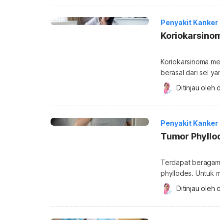
Kaposi sarcoma (K
jaringan sekitar p
Penyakit Kanker
Koriokarsino
Koriokarsinoma me
berasal dari sel 
terjadi, penyakit
Ditinjau oleh 
d
lain bila tidak se
jenis penyakit ka
trofoblas, yakni 
Penyakit Kanker
Tumor Phyllo
Terdapat beragam 
phyllodes. Untuk 
payudara, simak pe
Ditinjau oleh 
d
Tumor phyllodes a
tumbuh pada jaringan ikat pay