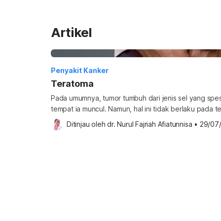
Artikel
Penyakit Kanker
Teratoma
Pada umumnya, tumor tumbuh dari jenis sel yang spesi
tempat ia muncul. Namun, hal ini tidak berlaku pada t
mengandung berbagai jenis jaringan tubuh sekaligus.
Ditinjau oleh 
dr. Nurul Fajriah Afiatunnisa
•
29/07
terjadi? Apakah tumor teratoma bisa berkembang men
berikut untuk mendapatkan jawabannya. Apa itu tera
tumor sel […]