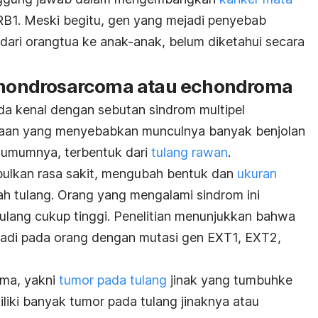
 RB1. Meski begitu, gen yang mejadi penyebab
ari orangtua ke anak-anak, belum diketahui secara
 chondrosarcoma atau echondroma
a kenal dengan sebutan sindrom multipel
waan yang menyebabkan munculnya banyak benjolan
t umumnya, terbentuk dari
tulang rawan
.
bulkan rasa sakit, mengubah bentuk dan
ukuran
h tulang. Orang yang mengalami sindrom ini
 tulang cukup tinggi. Penelitian menunjukkan bahwa
adi pada orang dengan mutasi gen EXT1, EXT2,
oma, yakni
tumor pada tulang
jinak yang tumbuhke
liki banyak tumor pada tulang jinaknya atau