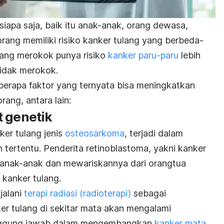
iapa saja, baik itu anak-anak, orang dewasa,
rang memiliki risiko kanker tulang yang berbeda-
yang merokok punya risiko
kanker paru-paru
lebih
tidak merokok.
erapa faktor yang ternyata bisa meningkatkan
rang, antara lain:
t genetik
ker tulang jenis
osteosarkoma
, terjadi dalam
 tertentu. Penderita retinoblastoma, yakni kanker
 anak-anak dan mewariskannya dari orangtua
 kanker tulang.
alani
terapi radiasi (radioterapi)
sebagai
nker tulang di sekitar mata akan mengalami
anggung jawab dalam mengembangkan
kanker mata