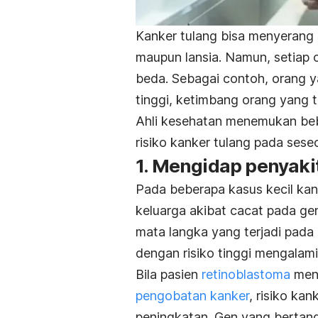
Kanker tulang bisa menyerang s
maupun lansia. Namun, setiap o
beda. Sebagai contoh, orang 
tinggi, ketimbang orang yang 
Ahli kesehatan menemukan beb
risiko kanker tulang pada seseo
1. Mengidap penyaki
Pada beberapa kasus kecil kan
keluarga akibat cacat pada gen
mata langka yang terjadi pada
dengan risiko tinggi mengalami
Bila pasien
retinoblastoma
menj
pengobatan kanker
, risiko ka
peningkatan. Gen yang bert