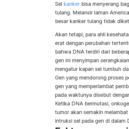
Sel
kanker
bisa menyerang bag
tulang. Melansir laman Americ
besar kanker tulang tidak diket
Akan tetapi, para ahli keseha
erat dengan perubahan terten
bahwa DNA terdiri dari bebera
gen ini menyimpan serangkaian 
mengatur kapan sel tumbuh d
Gen yang mendorong proses p
gen yang memperlambat pembel
pada waktunya disebut dengan
Ketika DNA bermutasi, onkogen
tumor akan semakin melambat a
intruksi sel pada gen di dala