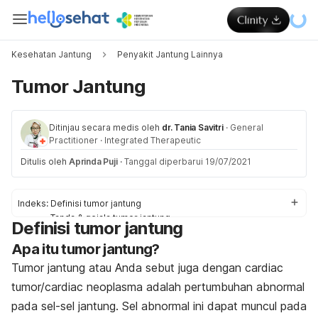
Kesehatan Jantung
Penyakit Jantung Lainnya
Tumor Jantung
Ditinjau secara medis oleh
dr. Tania Savitri
·
General
Practitioner
·
Integrated Therapeutic
Ditulis oleh
Aprinda Puji
·
Tanggal diperbarui 19/07/2021
Indeks:
Definisi tumor jantung
Tanda & gejala tumor jantung
Definisi tumor jantung
Penyebab tumor jantung
Apa itu tumor jantung?
Faktor pemicu tumor jantung
Diagnosis dan pengobatan tumor jantung
Tumor jantung atau Anda sebut juga dengan
cardiac
Pengobatan tumor jantung di rumah
tumor/cardiac neoplasma
adalah pertumbuhan abnormal
Pencegahan tumor jantung
pada sel-sel jantung. Sel abnormal ini dapat muncul pada