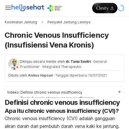
Kesehatan Jantung
Penyakit Jantung Lainnya
Chronic Venous Insufficiency
(Insufisiensi Vena Kronis)
Ditinjau secara medis oleh
dr. Tania Savitri
·
General
Practitioner
·
Integrated Therapeutic
Ditulis oleh
Annisa Hapsari
·
Tanggal diperbarui 19/07/2021
Indeks:
Definisi chronic venous insufficiency
Tanda & gejala chronic venous insufficiency
Definisi chronic venous insufficiency
Penyebab chronic venous insufficiency
Apa itu
Faktor risiko chronic venous insufficiency
chronic venous insufficiency
(CVI)?
Diagnosis & pengobatan untuk chronic venous insufficiency
Chronic venous insufficiency
(CVI) adalah gangguan
Pencegahan untuk chronic venous insufficiency
aliran darah dari pembuluh darah vena kaki ke jantung.