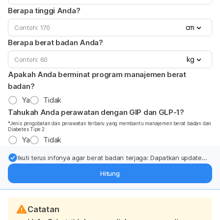
Berapa tinggi Anda?
cm
Berapa berat badan Anda?
kg
Apakah Anda berminat program manajemen berat
badan?
Ya
Tidak
Tahukah Anda perawatan dengan GIP dan GLP-1?
*Jenis pengobatan dan perawatan terbaru yang membantu manajemen berat badan dan
Diabetes Tipe 2
Ya
Tidak
Ikuti terus infonya agar berat badan terjaga: Dapatkan update
dari pakar mengenai dukungan dan perawatan berat badan
Hitung
langsung ke inbox Anda.
Catatan