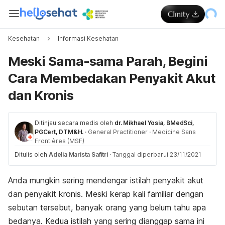
Kesehatan
Informasi Kesehatan
Meski Sama-sama Parah, Begini
Cara Membedakan Penyakit Akut
dan Kronis
Ditinjau secara medis oleh
dr. Mikhael Yosia, BMedSci,
PGCert, DTM&H.
·
General Practitioner
·
Medicine Sans
Frontières (MSF)
Ditulis oleh
Adelia Marista Safitri
·
Tanggal diperbarui 23/11/2021
Anda mungkin sering mendengar istilah penyakit akut
dan penyakit kronis. Meski kerap kali familiar dengan
sebutan tersebut, banyak orang yang belum tahu apa
bedanya. Kedua istilah yang sering dianggap sama ini