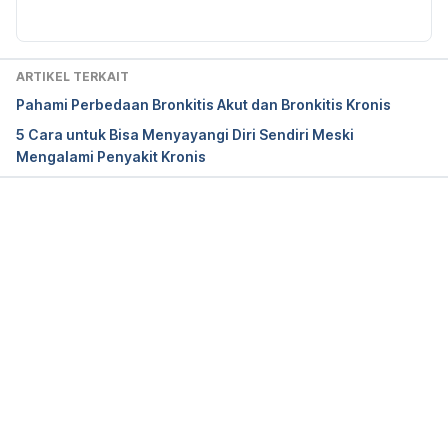
difference_between_acute_and_chronic_illness
Chronic vs Acute Medical Condition: What’s the 
ARTIKEL TERKAIT
Difference? (2020). National Council on Aging. 
Pahami Perbedaan Bronkitis Akut dan Bronkitis Kronis
Retrieved 16 November 2021, from 
5 Cara untuk Bisa Menyayangi Diri Sendiri Meski
https://www.ncoa.org/article/chronic-versus-acute-
Mengalami Penyakit Kronis
disease
Memuat...