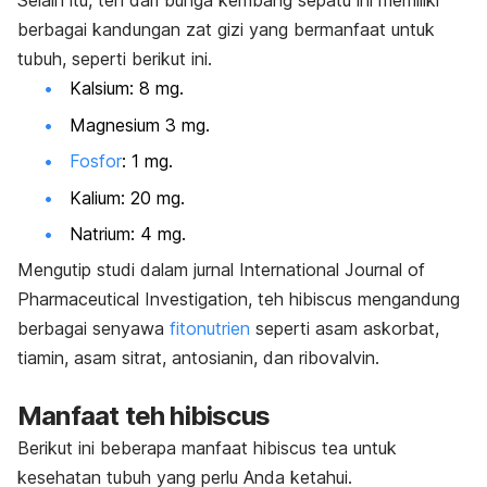
Selain itu, teh dari bunga kembang sepatu ini memiliki
berbagai kandungan zat gizi yang bermanfaat untuk
tubuh, seperti berikut ini.
Kalsium: 8 mg.
Magnesium 3 mg.
Fosfor
: 1 mg.
Kalium: 20 mg.
Natrium: 4 mg.
Mengutip studi dalam jurnal
International Journal of
Pharmaceutical Investigation
, teh
hibiscus
mengandung
berbagai senyawa
fitonutrien
seperti asam askorbat,
tiamin, asam sitrat, antosianin, dan ribovalvin.
Manfaat teh
hibiscus
Berikut ini beberapa manfaat
hibiscus tea
untuk
kesehatan tubuh yang perlu Anda ketahui.