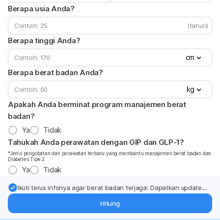
Berapa usia Anda?
(tahun)
Berapa tinggi Anda?
cm
Berapa berat badan Anda?
kg
Apakah Anda berminat program manajemen berat
badan?
Ya
Tidak
Tahukah Anda perawatan dengan GIP dan GLP-1?
*Jenis pengobatan dan perawatan terbaru yang membantu manajemen berat badan dan
Diabetes Tipe 2
Ya
Tidak
Ikuti terus infonya agar berat badan terjaga: Dapatkan update
dari pakar mengenai dukungan dan perawatan berat badan
Hitung
langsung ke inbox Anda.