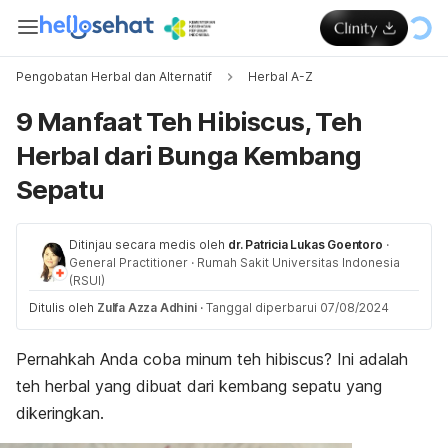
Pengobatan Herbal dan Alternatif
Herbal A-Z
9 Manfaat Teh Hibiscus, Teh
Herbal dari Bunga Kembang
Sepatu
Ditinjau secara medis oleh
dr. Patricia Lukas Goentoro
·
General Practitioner
·
Rumah Sakit Universitas Indonesia
(RSUI)
Ditulis oleh
Zulfa Azza Adhini
·
Tanggal diperbarui 07/08/2024
Pernahkah Anda coba minum teh
hibiscus
? Ini adalah
teh herbal
yang dibuat dari kembang sepatu yang
dikeringkan.