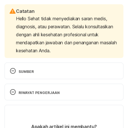
Catatan
Hello Sehat tidak menyediakan saran medis,
diagnosis, atau perawatan. Selalu konsultasikan
dengan ahli kesehatan profesional untuk
mendapatkan jawaban dan penanganan masalah
kesehatan Anda.
SUMBER
FoodData Central Search Results. (n.d.). Retrieved 
30 July 2024, from 
https://fdc.nal.usda.gov/fdc-
RIWAYAT PENGERJAAN
app.html#/food-details/171946/nutrients
Versi Terbaru
Hibiscus Tea. (n.d.). Retrieved 30 July 2024, from 
https://nutritionfacts.org/topics/hibiscus-tea/
07/08/2024
Ditulis oleh 
Zulfa Azza Adhini
Apakah artikel ini membantu?