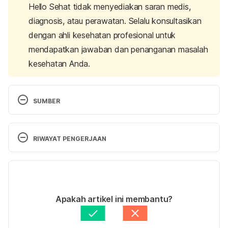
Hello Sehat tidak menyediakan saran medis,
diagnosis, atau perawatan. Selalu konsultasikan
dengan ahli kesehatan profesional untuk
mendapatkan jawaban dan penanganan masalah
kesehatan Anda.
SUMBER
Dental treatment
. (2020). Better Health Channel – 
Better Health Channel. 
RIWAYAT PENGERJAAN
https://www.betterhealth.vic.gov.au/health/conditio
nsandtreatments/dental-treatment
Versi Terbaru
Dental treatments
. (2022, January 27). nhs.uk. 
02/12/2022
Retrieved 31 October 2022 from 
Ditulis oleh 
Hillary Sekar Pawestri
Apakah artikel ini membantu?
https://www.nhs.uk/live-well/healthy-body/dental-
Ditinjau secara medis oleh
dr. Mikhael Yosia, 
treatments/
.
BMedSci, PGCert, DTM&H.