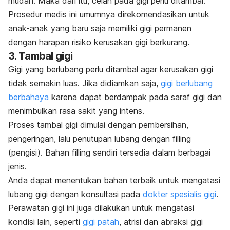
mudah. Maka dari itu, celah pada gigi perlu ditambal.
Prosedur medis ini umumnya direkomendasikan untuk
anak-anak yang baru saja memiliki gigi permanen
dengan harapan risiko kerusakan gigi berkurang.
3. Tambal gigi
Gigi yang berlubang
perlu ditambal agar kerusakan gigi
tidak semakin luas. Jika didiamkan saja,
gigi berlubang
berbahaya
karena dapat berdampak pada saraf gigi dan
menimbulkan rasa sakit yang intens.
Proses tambal gigi dimulai dengan pembersihan,
pengeringan, lalu penutupan lubang dengan
filling
(pengisi)
. Bahan
filling
sendiri tersedia dalam berbagai
jenis.
Anda dapat menentukan bahan terbaik untuk mengatasi
lubang gigi dengan konsultasi pada
dokter spesialis gigi
.
Perawatan gigi ini juga dilakukan untuk mengatasi
kondisi lain, seperti
gigi patah
, atrisi dan abraksi gigi