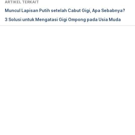
ARTIKEL TERKAIT
from 
https://www.dentalhealth.org/what-to-do-
Muncul Lapisan Putih setelah Cabut Gigi, Apa Sebabnya?
following-an-extraction
3 Solusi untuk Mengatasi Gigi Ompong pada Usia Muda
After a Tooth Extraction: Caring for Your Mouth
. 
Saint Luke’s Health System. (2022). Retrieved 10 
October 2022, from 
Memuat...
https://www.saintlukeskc.org/health-library/after-
tooth-extraction-caring-your-mouth
Mamoun, J. (2018). Dry Socket Etiology, Diagnosis, 
and Clinical Treatment Techniques. 
Journal Of The 
Korean Association Of Oral And Maxillofacial 
Surgeons
, 
44
(2), 52. 
https://doi.org/10.5125/jkaoms.2018.44.2.52