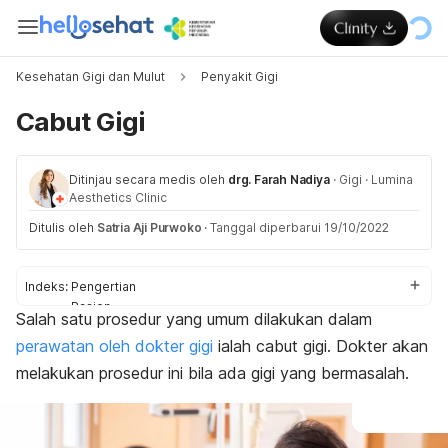
Kesehatan Gigi dan Mulut
Penyakit Gigi
Cabut Gigi
Ditinjau secara medis oleh
drg. Farah Nadiya
·
Gigi
·
Lumina
Aesthetics Clinic
Ditulis oleh
Satria Aji Purwoko
·
Tanggal diperbarui 19/10/2022
Indeks:
Pengertian
Pasien
Salah satu prosedur yang umum dilakukan dalam
Persiapan
perawatan oleh dokter gigi
ialah cabut gigi. Dokter akan
Prosedur
Anjuran
melakukan prosedur ini bila ada gigi yang bermasalah.
Pantangan
Efek samping
Pemulihan