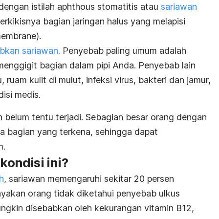
dengan istilah
aphthous stomatitis
atau
sariawan
erkikisnya bagian jaringan halus yang melapisi
membrane).
kan sariawan.
Penyebab paling umum adalah
menggigit bagian dalam pipi Anda. Penyebab lain
ruam kulit di mulut, infeksi virus, bakteri dan jamur,
isi medis.
 belum tentu terjadi. Sebagian besar orang dengan
da bagian yang terkena, sehingga dapat
m.
ondisi ini?
h
, sariawan memengaruhi sekitar 20 persen
yakan orang tidak diketahui penyebab ulkus
ungkin disebabkan oleh kekurangan vitamin B12,