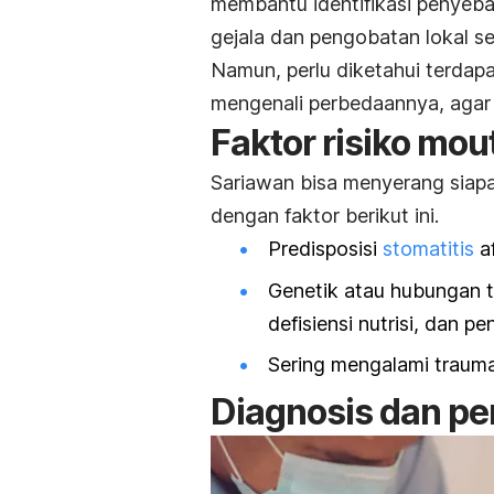
membantu identifikasi penye
gejala dan pengobatan lokal se
Namun, perlu diketahui terdapa
mengenali perbedaannya, agar
Faktor risiko
mout
Sariawan bisa menyerang siapa
dengan faktor berikut ini.
Predisposisi
stomatitis
af
Genetik atau hubungan t
defisiensi nutrisi, dan pe
Sering mengalami trauma,
Diagnosis dan p