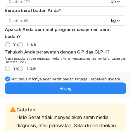
cm
Berapa berat badan Anda?
kg
Apakah Anda berminat program manajemen berat
badan?
Ya
Tidak
Tahukah Anda perawatan dengan GIP dan GLP-1?
*Jenis pengobatan dan perawatan terbaru yang membantu manajemen berat badan dan
Diabetes Tipe 2
Ya
Tidak
Ikuti terus infonya agar berat badan terjaga: Dapatkan update
dari pakar mengenai dukungan dan perawatan berat badan
Hitung
langsung ke inbox Anda.
Catatan
Hello Sehat tidak menyediakan saran medis,
diagnosis, atau perawatan. Selalu konsultasikan