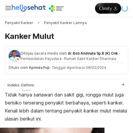
Penyakit Kanker
Penyakit Kanker Lainnya
Kanker Mulut
Ditinjau secara medis oleh
dr. Bob Andinata Sp.B (K) Onk
·
Pembedahan Payudara
·
Rumah Sakit Kanker Dharmais
Ditulis oleh
Aprinda Puji
·
Tanggal diperbarui 08/02/2024
Indeks:
Definisi
Jenis
Tidak hanya sariawan dan sakit gigi, rongga mulut juga
Gejala
berisiko terserang penyakit berbahaya, seperti kanker.
Penyebab
Faktor risiko
Kenali lebih dalam tentang penyakit kanker mulut melalui
Diagnosis
ulasan berikut ini.
Pengobatan
Pencegahan