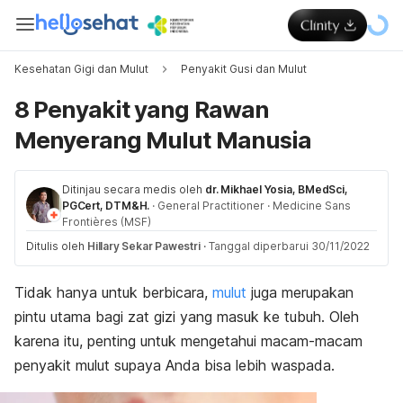
Kesehatan Gigi dan Mulut
Penyakit Gusi dan Mulut
8 Penyakit yang Rawan
Menyerang Mulut Manusia
Ditinjau secara medis oleh
dr. Mikhael Yosia, BMedSci,
PGCert, DTM&H.
·
General Practitioner
·
Medicine Sans
Frontières (MSF)
Ditulis oleh
Hillary Sekar Pawestri
·
Tanggal diperbarui 30/11/2022
Tidak hanya untuk berbicara,
mulut
juga merupakan
pintu utama bagi zat gizi yang masuk ke tubuh.
Oleh
karena itu, penting untuk mengetahui macam-macam
penyakit mulut supaya Anda bisa lebih waspada.