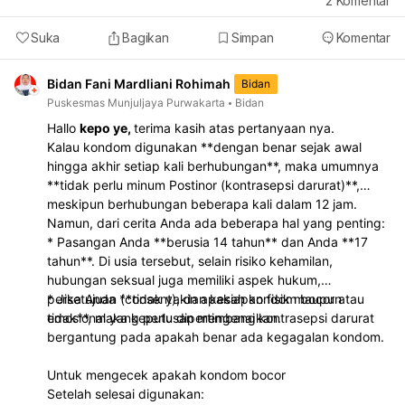
2
Komentar
Suka
Bagikan
Simpan
Komentar
Bidan Fani Mardliani Rohimah
Bidan
Puskesmas Munjuljaya Purwakarta
Bidan
Hallo
kepo ye,
terima kasih atas pertanyaan nya.
Kalau kondom digunakan **dengan benar sejak awal
hingga akhir setiap kali berhubungan**, maka umumnya
**tidak perlu minum Postinor (kontrasepsi darurat)**,
meskipun berhubungan beberapa kali dalam 12 jam.
Namun, dari cerita Anda ada beberapa hal yang penting:
* Pasangan Anda **berusia 14 tahun** dan Anda **17
tahun**. Di usia tersebut, selain risiko kehamilan,
hubungan seksual juga memiliki aspek hukum,
persetujuan (consent), dan kesiapan fisik maupun
* Jika Anda **tidak yakin apakah kondom bocor atau
emosional yang perlu dipertimbangkan.
tidak**, maka keputusan mengenai kontrasepsi darurat
bergantung pada apakah benar ada kegagalan kondom.
Untuk mengecek apakah kondom bocor
Setelah selesai digunakan: