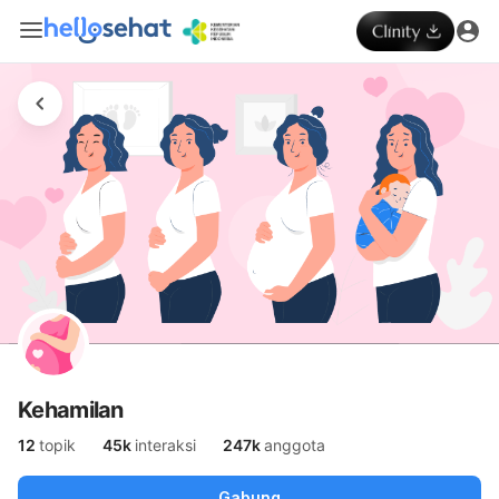
Kehamilan
12
topik
45k
interaksi
247k
anggota
Gabung