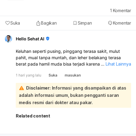
1
Komentar
Suka
Bagikan
Simpan
Komentar
Hello Sehat AI
Keluhan seperti pusing, pinggang terasa sakit, mulut
pahit, mual tanpa muntah, dan leher belakang terasa
berat pada hamil muda bisa terjadi karena perubahan
...
Lihat Lainnya
hormon dan keluhan kehamilan awal. Namun, keluhan ini
1 hari yang lalu
Suka
masukan
juga perlu diperhatikan bila terasa berat atau makin
sering:
Disclaimer:
Informasi yang disampaikan di atas
Sakit kepala/pusing pada awal kehamilan bisa dipicu oleh
adalah informasi umum, bukan pengganti saran
perubahan hormon, dehidrasi, atau kurang istirahat. Rasa
ingin muntah tanpa keluar juga sering terjadi pada hamil
medis resmi dari dokter atau pakar.
muda. Nyeri pinggang dan leher belakang yang terasa
berat bisa berkaitan dengan ketegangan otot atau
Related content
perubahan postur tubuh. Yang bisa dicoba: cukup minum
air putih, makan sedikit tapi sering, hindari makanan yang
memicu mual, istirahat cukup, dan jangan terlalu lama