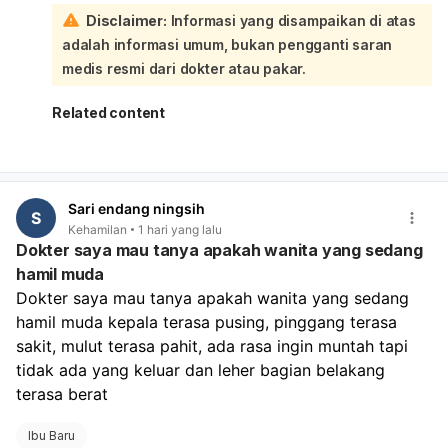
kasus juga bisa merupakan perdarahan implantasi.
Disclaimer:
Informasi yang disampaikan di atas
Karena Anda sempat keluar darah seperti haid dan USG
adalah informasi umum, bukan pengganti saran
belum terlihat kantong, Anda perlu kontrol ulang untuk
memastikan apakah ini kehamilan normal, kehamilan
medis resmi dari dokter atau pakar.
sangat awal, atau kemungkinan keguguran/kehamilan di
luar kandungan. Sebaiknya periksa ulang dengan dokter
Related content
kandungan, idealnya dengan USG transvaginal dan bila
perlu tes darah beta-hCG serial 48 jam. Jika perdarahan
banyak, nyeri perut hebat, pusing, atau lemas, segera ke
IGD.
Sari endang ningsih
S
Kehamilan
1 hari yang lalu
Dokter saya mau tanya apakah wanita yang sedang
hamil muda
Dokter saya mau tanya apakah wanita yang sedang 
hamil muda kepala terasa pusing, pinggang terasa 
sakit, mulut terasa pahit, ada rasa ingin muntah tapi 
tidak ada yang keluar dan leher bagian belakang 
terasa berat 
Ibu Baru