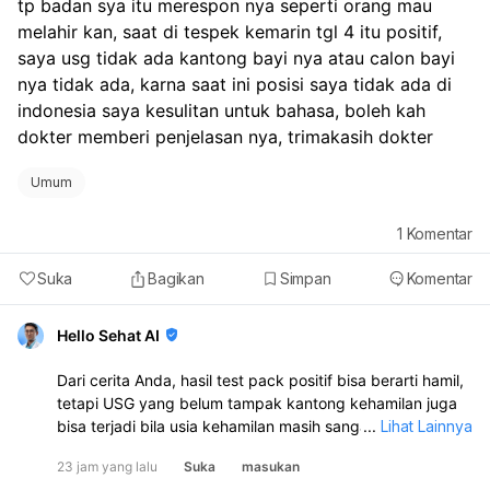
tp badan sya itu merespon nya seperti orang mau 
melahir kan, saat di tespek kemarin tgl 4 itu positif, 
saya usg tidak ada kantong bayi nya atau calon bayi 
nya tidak ada, karna saat ini posisi saya tidak ada di 
indonesia saya kesulitan untuk bahasa, boleh kah 
dokter memberi penjelasan nya, trimakasih dokter
Umum
1
Komentar
Suka
Bagikan
Simpan
Komentar
Hello Sehat AI
Dari cerita Anda, hasil test pack positif bisa berarti hamil,
tetapi USG yang belum tampak kantong kehamilan juga
bisa terjadi bila usia kehamilan masih sangat dini atau bila
...
Lihat Lainnya
kehamilan tidak berkembang normal. Flek sebelum haid
23 jam yang lalu
Suka
masukan
bisa saja tanda awal menstruasi, tetapi pada sebagian