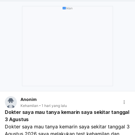
menunduk atau duduk dalam satu posisi. Bila perlu,
Iklan
kompres hangat pada area leher/pinggang. Segera
periksa ke dokter kandungan bila pusing berat, disertai
perdarahan, nyeri perut hebat, muntah terus-menerus,
demam, pandangan kabur, atau keluhan tidak membaik.
Jika ada tanda-tanda kehamilan lain, sebaiknya lakukan
tes kehamilan dan pemeriksaan lebih lanjut.
Anonim
Kehamilan
1 hari yang lalu
Dokter saya mau tanya kemarin saya sekitar tanggal
3 Agustus
Dokter saya mau tanya kemarin saya sekitar tanggal 3 
Agustus 2026 saya melakukan test kehamilan dan 