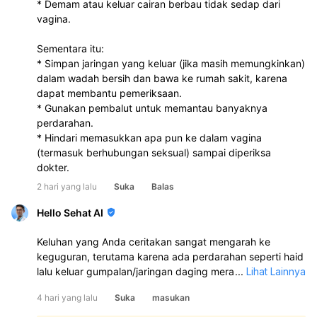
* Demam atau keluar cairan berbau tidak sedap dari
vagina.
Sementara itu:
* Simpan jaringan yang keluar (jika masih memungkinkan)
dalam wadah bersih dan bawa ke rumah sakit, karena
dapat membantu pemeriksaan.
* Gunakan pembalut untuk memantau banyaknya
perdarahan.
* Hindari memasukkan apa pun ke dalam vagina
(termasuk berhubungan seksual) sampai diperiksa
dokter.
2 hari yang lalu
Suka
Balas
Hello Sehat AI
Keluhan yang Anda ceritakan sangat mengarah ke
keguguran, terutama karena ada perdarahan seperti haid
lalu keluar gumpalan/jaringan daging merah pekat dan
...
Lihat Lainnya
putih keabu-abuan. Namun, kepastian tetap harus
4 hari yang lalu
Suka
masukan
diperiksa langsung oleh dokter kandungan:
Pada keguguran, darah biasanya lebih banyak, bisa