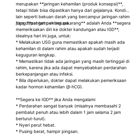
merupakan **jaringan kehamilan (produk konsepsi)**,
tetapi tidak bisa dipastikan hanya dari gejalanya. Kondisi
lain seperti bekuan darah yang bercampur jaringan rahim
juga dapat tampak serupa.
Yang **sangat penting sekarang** adalah Anda **segera
memeriksakan diri ke dokter kandungan atau IGD**,
idealnya hari ini juga, untuk:
* Melakukan USG guna memastikan apakah masih ada
kehamilan di dalam rahim atau apakah sudah terjadi
keguguran lengkap.
* Memastikan tidak ada jaringan yang masih tertinggal di
rahim, karena jika ada dapat menyebabkan perdarahan
berkepanjangan atau infeksi.
* Bila diperlukan, dokter dapat melakukan pemeriksaan
kadar hormon kehamilan (β-hCG).
**Segera ke IGD** jika Anda mengalami
* Perdarahan sangat banyak (misalnya membasahi 2
pembalut penuh atau lebih dalam 1 jam selama 2 jam
berturut-turut).
* Nyeri perut hebat.
* Pusing berat, hampir pingsan.