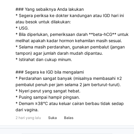
### Yang sebaiknya Anda lakukan
* Segera periksa ke dokter kandungan atau IGD hari ini
atau besok untuk dilakukan:
* USG.
* Bila diperlukan, pemeriksaan darah **beta-hCG** untuk
melihat apakah kadar hormon kehamilan masih sesuai.
* Selama masih perdarahan, gunakan pembalut (jangan
tampon) agar jumlah darah mudah dipantau.
* Istirahat dan cukup minum.
### Segera ke IGD bila mengalami
* Perdarahan sangat banyak (misalnya membasahi ≥2
pembalut penuh per jam selama 2 jam berturut-turut).
* Nyeri perut yang sangat hebat.
* Pusing sampai hampir pingsan.
* Demam ≥38°C atau keluar cairan berbau tidak sedap
dari vagina.
2 hari yang lalu
Suka
Balas