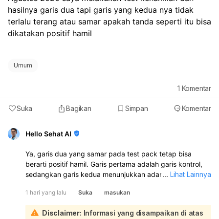
hasilnya garis dua tapi garis yang kedua nya tidak 
terlalu terang atau samar apakah tanda seperti itu bisa 
dikatakan positif hamil 
Umum
1
Komentar
Suka
Bagikan
Simpan
Komentar
Hello Sehat AI
Ya, garis dua yang samar pada test pack tetap bisa
berarti positif hamil. Garis pertama adalah garis kontrol,
sedangkan garis kedua menunjukkan adanya hormon
...
Lihat Lainnya
hCG, meski kadarnya masih rendah. Namun, hasil samar
1 hari yang lalu
Suka
masukan
juga bisa terjadi karena tes dilakukan terlalu dini,
kesalahan penggunaan alat, atau kondisi lain. Sebaiknya
Disclaimer:
Informasi yang disampaikan di atas
ulangi tes 2–3 hari kemudian dengan urine pagi, atau