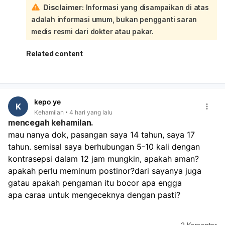
Disclaimer:
Informasi yang disampaikan di atas
merah sampai cokelat, berlangsung lebih lama, dan
adalah informasi umum, bukan pengganti saran
sering disertai gumpalan jaringan. Tanda lain yang perlu
diwaspadai adalah kram perut, berkurangnya gejala
medis resmi dari dokter atau pakar.
hamil, atau tes kehamilan yang kemudian menjadi negatif.
Sebaiknya segera periksa ke dokter atau IGD untuk
Related content
memastikan apakah masih ada sisa jaringan di dalam
rahim dan menilai kondisi Anda. Penanganannya bisa
berupa pemantauan, obat, atau kuretase, tergantung usia
kehamilan dan kondisi ibu. Jika perdarahannya banyak,
kepo ye
Anda pusing, lemas, atau nyeri perut hebat, segera cari
K
Kehamilan
4 hari yang lalu
pertolongan medis.
mencegah kehamilan.
mau nanya dok, pasangan saya 14 tahun, saya 17 
tahun. semisal saya berhubungan 5-10 kali dengan 
kontrasepsi dalam 12 jam mungkin, apakah aman?
apakah perlu meminum postinor?dari sayanya juga 
gatau apakah pengaman itu bocor apa engga
apa caraa untuk mengeceknya dengan pasti?