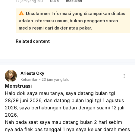
17 jam yang lalu
Suka
masukan
kecil:
Postinor dapat menyebabkan siklus haid maju atau
Disclaimer:
Informasi yang disampaikan di atas
mundur beberapa hari sampai beberapa minggu. Jadi
adalah informasi umum, bukan pengganti saran
haid yang biasanya tanggal 26 bisa saja berubah.
Namun, kalau sampai sekarang belum haid, sebaiknya
medis resmi dari dokter atau pakar.
tetap lakukan tes kehamilan untuk memastikan, terutama
bila ada riwayat sperma sempat mengenai area vagina.
Related content
Kalau hasil tes negatif dan haid belum datang juga dalam
1–2 minggu, sebaiknya periksa ke dokter kandungan atau
dokter umum.
Ariesta Oky
Kehamilan
23 jam yang lalu
Menstruasi
Halo dok saya mau tanya, saya datang bulan tgl 
28/29 juni 2026, dan datang bulan lagi tgl 1 agustus 
2026, saya berhubungan badan dengan suami 12 juli 
2026,
Nah pada saat saya mau datang bulan 2 hari seblm 
nya ada flek pas tanggal 1 nya saya keluar darah mens 