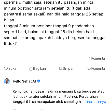
sperma dimulut saja, setelah itu pasangan minta 
minum postinor satu jam setelah itu (tidak ada 
penetrasi sama sekali) nah dia haid tanggal 26 setiap 
bulan
tanggal 3 minum postinor tanggal 9 pendarahan 
seperti haid, bulan ini tanggal 26 dia belom haid 
sampai sekarang, apakah haidnya bergeser ke tanggal 
9 dok? 
1
Komentar
Suka
Bagikan
Simpan
Komentar
Hello Sehat AI
Kemungkinan besar haidnya memang bisa bergeser atau
jadi tidak teratur setelah minum Postinor. Perdarahan
tanggal 9 bisa merupakan efek samping hormon, bukan
...
Lihat Lainnya
haid asli. Karena tidak ada penetrasi, risiko hamil sangat