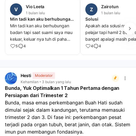
Vio Leeta
Zairotun
V
Z
1 bulan lalu
1 bulan lalu
Min tadi kan aku berhubungan badan tapi saat suami saya
Solusi
Min tadi kan aku berhubungan
Apakah ada solusi nya ya
badan tapi saat suami saya mau
pelajar tapi hamil 2 bulan 
keluar, keluar nya tuh di paha
banget apalagi masih pelaj
saya nah itu di diem kan selama
menghilang kan kehamilan 
5
4
4
4
beberapa detik langsung saya
dan kalau ga di hilang kan
lap nah saya juga membersihkan
ketahuan sama tetangga
vagina saya pake lap itu apakah
lingkungan malu semua
saya bisa hamil
Hesti
Moderator
Kehamilan
3 bulan yang lalu
Bunda, Yuk Optimalkan 1 Tahun Pertama dengan
Persiapan dari Trimester 2
Bunda, masa emas perkembangan Buah Hati sudah 
dimulai sejak dalam kandungan, terutama memasuki 
trimester 2 dan 3. Di fase ini: perkembangan pesat 
terjadi pada organ tubuh, berat janin, dan otak. Sistem 
imun pun membangun fondasinya.