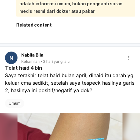
adalah informasi umum, bukan pengganti saran
periksa ke dokter untuk memastikan dengan tes darah
dan USG. Jika haid masih terlambat dan hasil tetap
medis resmi dari dokter atau pakar.
samar, pemeriksaan lanjutan lebih dianjurkan.
Related content
Nabila Bila
N
Kehamilan
2 hari yang lalu
Telat haid 4 bln
Saya terakhir telat haid bulan april, dihaid itu darah yg 
keluar cma sedikit, setelah saya tespeck hasilnya garis 
2, hasilnya ini positif/negatif ya dok?
Umum