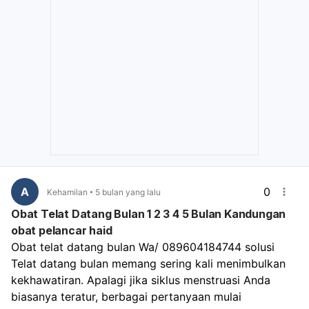
beberapa kebiasaan berik
085122668890 Bogor,Wa 085122668890 Bitung, Wa
085122668890 Bima,Wa 085122668890 Bekasi,Wa
✔ Tidur minimal 7–8 jam s
085122668890 Batu,Wa 085122668890 Banjarmasin,Wa
hari.
085122668890 Lampung,Wa 085122668890 dan
Balikpapan.Wa 085122668890
✔ Konsumsi makanan berg
seimbang.
✔ Hindari stres berlebihan
✔ Rutin berolahraga.
✔ Minum air putih yang c
A
0
Kehamilan
5 bulan yang lalu
Obat Telat Datang Bulan 1 2 3 4 5 Bulan Kandungan
✔ Hindari merokok dan k
obat pelancar haid
alkohol.
Obat telat datang bulan Wa/ 089604184744 solusi 
✔ Lakukan pemeriksaan
Telat datang bulan memang sering kali menimbulkan 
kesehatan secara berkala
kekhawatiran. Apalagi jika siklus menstruasi Anda 
biasanya teratur, berbagai pertanyaan mulai 
Kesimpulan