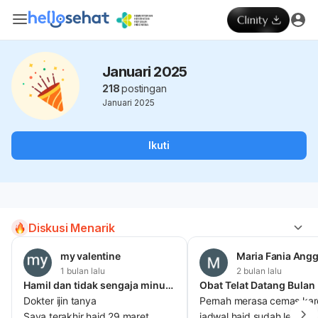
Januari 2025
218
postingan
Januari 2025
Ikuti
Diskusi Menarik
my valentine
Maria Fania Angg
1 bulan lalu
2 bulan lalu
Hamil dan tidak sengaja minum pelancar haid
Dokter ijin tanya
Pernah merasa cemas ka
Saya terakhir haid 29 maret
jadwal haid sudah lewat