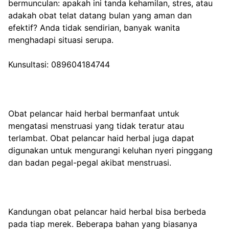
bermunculan: apakah ini tanda kehamilan, stres, atau 
Telat datang bulan mema
adakah obat telat datang bulan yang aman dan 
dapat menimbulkan rasa 
efektif? Anda tidak sendirian, banyak wanita 
tetapi tidak selalu menjad
menghadapi situasi serupa.
masalah serius. Berbagai 
seperti stres, perubahan 
Beberapa obat yang umu
Kunsultasi: 089604184744
badan, kelelahan, gangg
digunakan untuk memban
hormon, hingga kehamila
mengatasi gangguan mens
menyebabkan menstruasi
antara lain norethisterone,
terlambat.
medroxyprogesterone ace
Daripada langsung mencar
dan progesteron. Namun,
telat datang bulan paling
Obat pelancar haid herbal bermanfaat untuk 
obatan tersebut termasuk 
di apotik, langkah terbaik
mengatasi menstruasi yang tidak teratur atau 
hormonal yang pengguna
mengetahui penyebab
terlambat. Obat pelancar haid herbal juga dapat 
harus sesuai dengan anju
keterlambatan menstruasi
Ingat, kesehatan reproduk
digunakan untuk mengurangi keluhan nyeri pinggang 
dokter.
terlebih dahulu. Dengan
adalah investasi jangka p
dan badan pegal-pegal akibat menstruasi.
diagnosis yang tepat,
Jangan abaikan perubah
penanganan yang diberik
siklus menstruasi, dan se
lebih aman, efektif, dan s
konsultasikan dengan ten
dengan kondisi kesehatan
medis jika haid terlambat
Kandungan obat pelancar haid herbal bisa berbeda 
waktu lama atau disertai 
yang mengganggu.
pada tiap merek. Beberapa bahan yang biasanya 