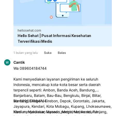
hellosehat.com
Hello Sehat | Pusat Informasi Kesehatan
Terverifikasi Medis
1 bulan yang lalu
Suka
Balas
Cantik
Wa 089604184744
Kami menyediakan layanan pengiriman ke seluruh
Indonesia, mencakup kota-kota besar serta daerah
terpencil seperti: Ambon, Banda Aceh, Bandung,
Banjarbaru, Batam, Bau-Bau, Bengkulu, Binjai, Blitar,
Bontang, Cilegon, Cirebon, Depok, Gorontalo, Jakarta,
Wa 089604184744
Jayapura, Kendari, Kota Mobagu, Kupang, Lhokseumawe,
Madiun, Makassar, Manado, Metro, Mojokerto, Panjang,
Kami menyediakan layanan pengiriman ke seluruh