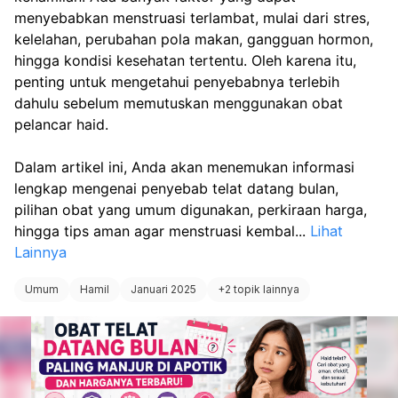
Sayuran hijau.
menyebabkan menstruasi terlambat, mulai dari stres, 
kelelahan, perubahan pola makan, gangguan hormon, 
Buah-buahan segar.
hingga kondisi kesehatan tertentu. Oleh karena itu, 
penting untuk mengetahui penyebabnya terlebih 
Ikan berlemak.
dahulu sebelum memutuskan menggunakan obat 
pelancar haid.
Kacang-kacangan.
Telur.
Dalam artikel ini, Anda akan menemukan informasi 
lengkap mengenai penyebab telat datang bulan, 
Daging tanpa lemak.
pilihan obat yang umum digunakan, perkiraan harga, 
hingga tips aman agar menstruasi kembal
...
Lihat
Kelola Stres dengan Baik
Lainnya
Mengurangi stres sering ka
membantu mengembalikan
Umum
Hamil
Januari 2025
+
2 topik lainnya
haid menjadi lebih teratur.
Cara sederhana yang dap
dilakukan:
Meditasi.