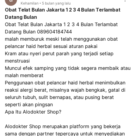
085122668890 GorontaloWa 085122668890, Jakarta,Wa
Kehamilan
5 bulan yang lalu
berat atau mudah pingsan
Obat Telat Bulan Jakarta 1 2 3 4 Bulan Terlambat
085122668890 Jayapura,Wa 085122668890 Kendari,Wa
085122668890 Kota Mobagu,Wa 085122668890
Datang Bulan
Pemeriksaan sejak dini da
Kupang,Wa 085122668890 Lhokseumawe,Wa
Obat Telat Bulan Jakarta 1 2 3 4 Bulan Terlambat 
membantu mendeteksi ma
085122668890 Madiun,Wa 085122668890 Makassar,Wa
Datang Bulan 089604184744
kesehatan yang mungkin 
085122668890 Manado,Wa 085122668890 Metro,
malah memburuk meski telah menggunakan obat 
penyebab utama.
Mojokerto,Wa 085122668890 Panjang,Wa
pelancar haid herbal sesuai aturan pakai
Kesalahan yang Sering Di
085122668890 Pagar Alam,Wa 085122668890
Saat Haid Terlambat
Kram atau nyeri perut parah yang terjadi setiap 
Palembang,Wa 085122668890 Palu,Wa 085122668890
Banyak wanita panik ketik
menstruasi
Pare Pare,Wa 085122668890 Pasuruan,Wa
terlambat dan langsung 
085122668890 Pekalongan,Wa 085122668890
Muncul efek samping yang tidak segera membaik atau 
obat tanpa mengetahui
Pematang Siantar,Wa 085122668890 Prabumulih,Wa
malah memberat
penyebabnya.
085122668890 Purwokerto,Wa 085122668890
Penggunaan obat pelancar haid herbal menimbulkan 
Salatiga,Wa 085122668890 Semarang,Wa
Padahal, tindakan tersebu
reaksi alergi berat, misalnya wajah bengkak, gatal di 
085122668890 Sibolga,Wa 085122668890 Solok,Wa
berisiko jika ternyata
seluruh tubuh, sulit bernapas, atau pusing berat 
085122668890 Subulussalam,Wa 085122668890
penyebabnya adalah kond
seperti akan pingsan 
Penuh,Wa 085122668890 Tangerang, Wa
medis tertentu atau keham
Apa Itu Alodokter Shop?
085122668890 Tanjung Pinang,Wa 085122668890
Beberapa kesalahan yang
Tasikmalaya,Wa 085122668890 Tebing Tinggi, Wa
dihindari:
085122668890 Ternate,Wa 085122668890 Tomohon,Wa
Alodokter Shop merupakan platform yang bekerja 
085122668890 Yogyakarta.Wa 085122668890
❌ Mengonsumsi obat hor
sama dengan partner tepercaya untuk menyediakan 