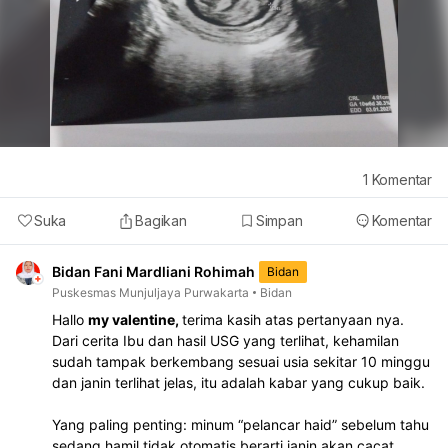
hormon dalam tubuh. Akib
4. Kurang Istirahat
siklus menstruasi menjadi 
Begadang dan pola tidur 
teratur.
buruk ternyata dapat
memengaruhi sistem horm
Kondisi ini sering diabaika
padahal sangat berpenga
5. Sindrom Ovarium Polikis
terhadap kesehatan repro
(PCOS)
wanita.
PCOS merupakan salah s
penyebab umum menstrua
1
Komentar
tidak teratur. Kondisi ini te
Suka
Bagikan
Simpan
Komentar
akibat ketidakseimbanga
hormon yang memengaruh
6. Gangguan Tiroid
proses ovulasi.
Kelenjar tiroid memiliki pe
Bidan Fani Mardliani Rohimah
Bidan
penting dalam mengatur
Puskesmas Munjuljaya Purwakarta
Bidan
metabolisme tubuh. Jika
Hallo
my valentine,
terima kasih atas pertanyaan nya.
fungsinya terganggu, sikl
Dari cerita Ibu dan hasil USG yang terlihat, kehamilan
menstruasi juga bisa ikut
Obat Telat Datang Bulan 
sudah tampak berkembang sesuai usia sekitar 10 minggu
berubah.
Umum Tersedia di Apotik
dan janin terlihat jelas, itu adalah kabar yang cukup baik.
Banyak orang mencari ob
dapat membantu melanca
Yang paling penting: minum “pelancar haid” sebelum tahu
haid. Namun perlu dipaha
sedang hamil tidak otomatis berarti janin akan cacat.