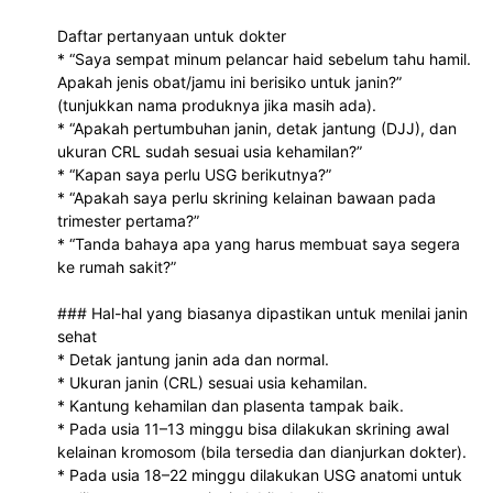
Perhatian
Daftar pertanyaan untuk dokter
Obat ini tidak boleh digu
* “Saya sempat minum pelancar haid sebelum tahu hamil.
Apakah jenis obat/jamu ini berisiko untuk janin?”
sembarangan dan memer
(tunjukkan nama produknya jika masih ada).
anjuran dokter.
* “Apakah pertumbuhan janin, detak jantung (DJJ), dan
ukuran CRL sudah sesuai usia kehamilan?”
2. Medroxyprogesterone 
* “Kapan saya perlu USG berikutnya?”
Obat ini mengandung ho
* “Apakah saya perlu skrining kelainan bawaan pada
progesteron sintetis yang 
trimester pertama?”
digunakan dalam penang
* “Tanda bahaya apa yang harus membuat saya segera
gangguan menstruasi tert
ke rumah sakit?”
Manfaat
Membantu mengatasi am
### Hal-hal yang biasanya dipastikan untuk menilai janin
atau tidak haid.
sehat
* Detak jantung janin ada dan normal.
Membantu mengatur siklu
* Ukuran janin (CRL) sesuai usia kehamilan.
menstruasi.
* Kantung kehamilan dan plasenta tampak baik.
* Pada usia 11–13 minggu bisa dilakukan skrining awal
Perkiraan Harga
kelainan kromosom (bila tersedia dan dianjurkan dokter).
Harga dapat berbeda di s
* Pada usia 18–22 minggu dilakukan USG anatomi untuk