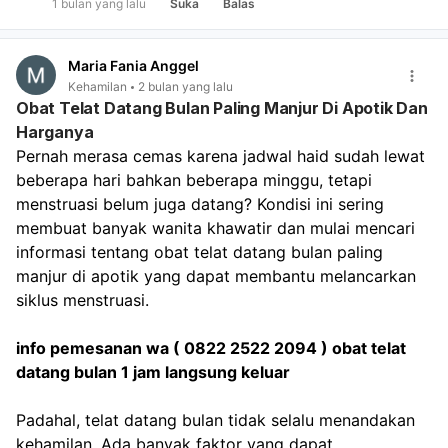
1 bulan yang lalu
Suka
Balas
Bervariasi tergantung ben
adalah kontrol rutin, memberi tahu dokter tentang
sediaan dan merek yang
obat/jamu yang diminum, dan memantau pertumbuhan
digunakan.
janin pada USG berikutnya.
Maria Fania Anggel
Kehamilan
2 bulan yang lalu
Cara Alami Melancarkan H
Obat Telat Datang Bulan Paling Manjur Di Apotik Dan
yang Layak Dicoba
Harganya
Selain obat-obatan, bebe
Pernah merasa cemas karena jadwal haid sudah lewat 
cara alami berikut dapat
beberapa hari bahkan beberapa minggu, tetapi 
membantu menjaga siklus
menstruasi belum juga datang? Kondisi ini sering 
menstruasi tetap sehat.
membuat banyak wanita khawatir dan mulai mencari 
Perbanyak Konsumsi Mak
informasi tentang obat telat datang bulan paling 
Bergizi
manjur di apotik yang dapat membantu melancarkan 
Tubuh membutuhkan vita
siklus menstruasi.
mineral, protein, dan lema
untuk memproduksi horm
secara optimal.
info pemesanan wa ( 0822 2522 2094 ) obat telat 
Beberapa makanan yang 
datang bulan 1 jam langsung keluar
untuk kesehatan reproduk
antara lain:
Padahal, telat datang bulan tidak selalu menandakan 
kehamilan. Ada banyak faktor yang dapat 