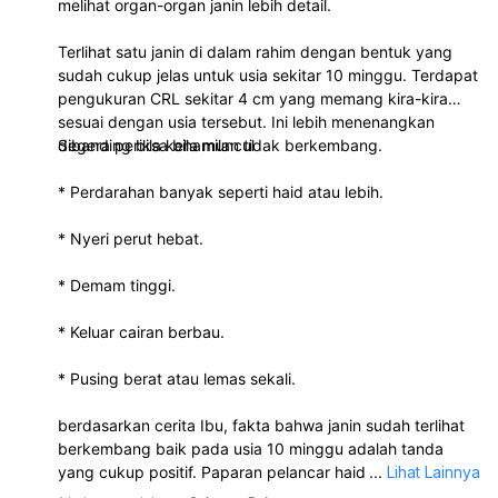
apotik dan fasilitas keseh
melihat organ-organ janin lebih detail.
Perhatian
Terlihat satu janin di dalam rahim dengan bentuk yang
Penggunaan harus berda
sudah cukup jelas untuk usia sekitar 10 minggu. Terdapat
pengukuran CRL sekitar 4 cm yang memang kira-kira
evaluasi medis untuk mem
sesuai dengan usia tersebut. Ini lebih menenangkan
keamanan dan efektivitas
dibanding bila kehamilan tidak berkembang.
Segera periksa bila muncul
3. Progesteron
* Perdarahan banyak seperti haid atau lebih.
Progesteron merupakan 
yang berperan penting d
* Nyeri perut hebat.
siklus reproduksi wanita.
* Demam tinggi.
Manfaat
Membantu mengatasi ga
* Keluar cairan berbau.
akibat kekurangan hormo
progesteron.
* Pusing berat atau lemas sekali.
Mendukung pengaturan si
berdasarkan cerita Ibu, fakta bahwa janin sudah terlihat
menstruasi pada kondisi t
berkembang baik pada usia 10 minggu adalah tanda
yang cukup positif. Paparan pelancar haid belum tentu
...
Lihat Lainnya
Perkiraan Harga
menyebabkan cacat, dan saat ini yang paling penting