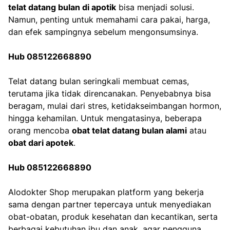
telat datang bulan di apotik
 bisa menjadi solusi. 
Yoga.
Namun, penting untuk memahami cara pakai, harga, 
dan efek sampingnya sebelum mengonsumsinya.
Berenang.
Hub 085122668890
Hindari olahraga yang terl
berat jika tubuh sedang
Telat datang bulan seringkali membuat cemas, 
kelelahan.
terutama jika tidak direncanakan. Penyebabnya bisa 
beragam, mulai dari stres, ketidakseimbangan hormon, 
Jaga Berat Badan Ideal
hingga kehamilan. Untuk mengatasinya, beberapa 
Berat badan yang sehat
orang mencoba 
obat telat datang bulan alami
 atau 
membantu tubuh menjag
obat dari apotek
.
keseimbangan hormon
reproduksi.
Jika berat badan terlalu 
Hub 085122668890
atau terlalu tinggi, konsul
dengan tenaga kesehatan
Alodokter Shop merupakan platform yang bekerja 
mendapatkan program y
sama dengan partner tepercaya untuk menyediakan 
sesuai.
Tanda-Tanda Anda Harus
obat-obatan, produk kesehatan dan kecantikan, serta 
ke Dokter
berbagai kebutuhan ibu dan anak, agar pengguna 