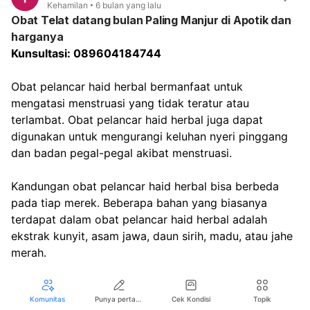
Kehamilan
6 bulan yang lalu
Obat Telat datang bulan Paling Manjur di Apotik dan
harganya
Kunsultasi: 089604184744
Obat pelancar haid herbal bermanfaat untuk 
mengatasi menstruasi yang tidak teratur atau 
terlambat. Obat pelancar haid herbal juga dapat 
digunakan untuk mengurangi keluhan nyeri pinggang 
dan badan pegal-pegal akibat menstruasi.
Kandungan obat pelancar haid herbal bisa berbeda 
pada tiap merek. Beberapa bahan yang biasanya 
terdapat dalam obat pelancar haid herbal adalah 
Iklan
ekstrak kunyit, asam jawa, daun sirih, madu, atau jahe 
merah.
Kunsultasi: 089604184744
Komunitas
Punya pertanyaan seputar kesehatan?
Cek Kondisi
Topik