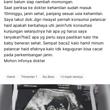
kami belum siap nambah momongan.
keguguran bisa cacat pada
merupakan gejala, bukan
Saat periksa ke dokter kehamilan sudah masuk 
perkembangan janin.
penyakit. Artinya, ada fak
1. Stres Berlebihan
10minggu, janin sehat, panjang sesuai usia kehamilan.
tertentu yang menyebab
Tahukah Anda bahwa stre
Saya takut dok..dgn riwayat pernah konsumsi pelancar 
siklus haid menjadi tidak 
dapat memengaruhi horm
reproduksi? Saat tubuh
haid apakah berbahaya utk janin?utk konsultasi 
mengalami tekanan emosi
kunjungan selanjutnya hal apa yg harus saya 
yang tinggi, produksi hor
Stres karena pekerjaan, 
tanyakan?hal2 apa yg perlu saya pastikan kalo the 
yang mengatur siklus men
keluarga, kurang tidur, at
baby beneran sehat. Sempat baca2 kalo hamil minum 
dapat terganggu sehingg
tekanan akademik sering 
pelancar haid efeknya kalo tdk keguguran bisa cacat 
menjadi terlambat.
penyebab utama telat da
pada perkembangan janin. 
bulan pada wanita usia pro
2. Kehamilan
Mohon infonya dokter
Jika Anda aktif secara sek
kehamilan menjadi salah s
kemungkinan yang perlu
Hamil
Trimester 1
Ibu Baru
+
2 topik lainnya
diperiksa terlebih dahulu.
Biasanya, tanda awal keh
3. Berat Badan Tidak Stab
ditandai dengan terlambat
Penurunan berat badan y
disertai mual, payudara t
drastis maupun kenaikan 
nyeri, atau mudah lelah.
badan yang berlebihan d
mengganggu keseimban