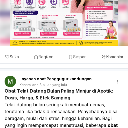
Yoga.
Jalan santai.
Mendengarkan musik.
Tidur cukup setiap malam
Suka
Bagikan
Simpan
Komentar
Rutin Berolahraga
Olahraga ringan hingga s
dapat membantu menjag
Layanan obat Penggugur kandungan
keseimbangan hormon.
Kehamilan
3 bulan yang lalu
Obat Telat Datang Bulan Paling Manjur di Apotik:
Beberapa olahraga yang
Dosis, Harga, & Efek Samping
direkomendasikan:
Telat datang bulan seringkali membuat cemas, 
terutama jika tidak direncanakan. Penyebabnya bisa 
Jalan kaki.
beragam, mulai dari stres, hingga kehamilan. Bagi 
yang ingin mempercepat menstruasi, beberapa 
obat 
Bersepeda.