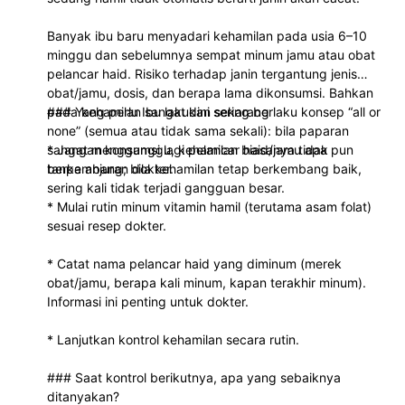
bahwa sebagian besar ob
untuk mengatasi keterla
1. Norethisterone
Banyak ibu baru menyadari kehamilan pada usia 6–10
minggu dan sebelumnya sempat minum jamu atau obat
menstruasi termasuk obat
Norethisterone termasuk 
pelancar haid. Risiko terhadap janin tergantung jenis
hormonal yang pengguna
satu obat yang sering dir
obat/jamu, dosis, dan berapa lama dikonsumsi. Bahkan
harus sesuai petunjuk dokt
untuk membantu mengata
pada kehamilan sangat dini sering berlaku konsep “all or
### Yang perlu Ibu lakukan sekarang
gangguan menstruasi tert
none” (semua atau tidak sama sekali): bila paparan
Manfaat
sangat mengganggu, kehamilan biasanya tidak
* Jangan konsumsi lagi pelancar haid/jamu apa pun
Membantu mengatur siklu
berkembang; bila kehamilan tetap berkembang baik,
tanpa anjuran dokter.
menstruasi.
sering kali tidak terjadi gangguan besar.
* Mulai rutin minum vitamin hamil (terutama asam folat)
Digunakan pada beberap
sesuai resep dokter.
kondisi gangguan hormona
* Catat nama pelancar haid yang diminum (merek
Membantu mengatasi men
obat/jamu, berapa kali minum, kapan terakhir minum).
yang tidak teratur.
Informasi ini penting untuk dokter.
Perkiraan Harga
* Lanjutkan kontrol kehamilan secara rutin.
Harga bervariasi tergantu
merek dan dosis, umumny
### Saat kontrol berikutnya, apa yang sebaiknya
dari puluhan ribu rupiah.
ditanyakan?