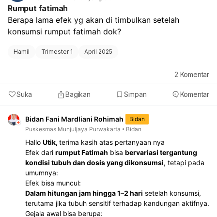
Rumput fatimah
Berapa lama efek yg akan di timbulkan setelah 
konsumsi rumput fatimah dok?
Hamil
Trimester 1
April 2025
2
Komentar
Suka
Bagikan
Simpan
Komentar
Bidan Fani Mardliani Rohimah
Bidan
Puskesmas Munjuljaya Purwakarta
Bidan
Hallo
Utik,
terima kasih atas pertanyaan nya
Efek dari
rumput Fatimah
bisa
bervariasi tergantung
kondisi tubuh dan dosis yang dikonsumsi
, tetapi pada
umumnya:
Efek bisa muncul:
Dalam hitungan jam hingga 1–2 hari
setelah konsumsi,
terutama jika tubuh sensitif terhadap kandungan aktifnya.
Gejala awal bisa berupa: