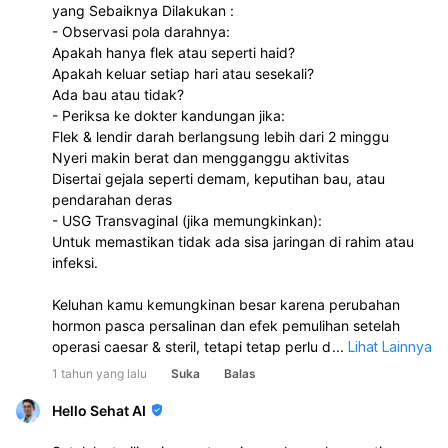
yang Sebaiknya Dilakukan :
- Observasi pola darahnya:
Apakah hanya flek atau seperti haid?
Apakah keluar setiap hari atau sesekali?
Ada bau atau tidak?
- Periksa ke dokter kandungan jika:
Flek & lendir darah berlangsung lebih dari 2 minggu
Nyeri makin berat dan mengganggu aktivitas
Disertai gejala seperti demam, keputihan bau, atau
pendarahan deras
- USG Transvaginal (jika memungkinkan):
Untuk memastikan tidak ada sisa jaringan di rahim atau
infeksi.
Keluhan kamu kemungkinan besar karena perubahan
hormon pasca persalinan dan efek pemulihan setelah
operasi caesar & steril, tetapi tetap perlu diwaspadai
...
Lihat Lainnya
kemungkinan infeksi atau gangguan rahim bila keluhan
1 tahun yang lalu
Suka
Balas
menetap atau memburuk.
Hello Sehat AI