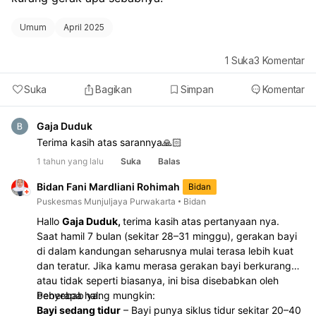
Umum
April 2025
1
Suka
3
Komentar
Suka
Bagikan
Simpan
Komentar
Gaja Duduk
Terima kasih atas sarannya🙏🏻
1 tahun yang lalu
Suka
Balas
Bidan Fani Mardliani Rohimah
Bidan
Puskesmas Munjuljaya Purwakarta
Bidan
Hallo
Gaja Duduk,
terima kasih atas pertanyaan nya.
Saat hamil 7 bulan (sekitar 28–31 minggu), gerakan bayi
di dalam kandungan seharusnya mulai terasa lebih kuat
dan teratur. Jika kamu merasa gerakan bayi berkurang
atau tidak seperti biasanya, ini bisa disebabkan oleh
beberapa hal:
Penyebab yang mungkin:
Bayi sedang tidur
– Bayi punya siklus tidur sekitar 20–40