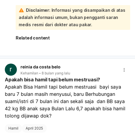
juga dapat mengandung sperma dan berpotensi
Disclaimer:
Informasi yang disampaikan di atas
menyebabkan kehamilan. Jadi, cairan putih yang keluar
adalah informasi umum, bukan pengganti saran
pertama kali itu bisa jadi adalah cairan pra-ejakulasi yang
mengandung sperma, atau bisa juga cairan pelumas
medis resmi dari dokter atau pakar.
vagina. Yang terpenting adalah potensi adanya sperma
yang masuk ke dalam vagina. Metode "keluar di luar"
Related content
(withdrawal) memiliki efektivitas yang tidak 100% karena
sperma bisa saja sudah keluar bersama cairan pra-
ejakulasi atau sebagian kecil sperma masih bisa
mencapai vagina. Namun, tindakan Anda meminum pil
reinia da costa belo
kontrasepsi darurat (Postpil Andalan) dalam waktu 72 jam
Kehamilan
8 bulan yang lalu
setelah berhubungan adalah langkah yang tepat untuk
Apakah bisa hamil tapi belum mestruasi?
mengurangi risiko kehamilan secara signifikan. Pil ini
Apakah Bisa Hamil tapi belum mestruasi  bayi saya 
bekerja dengan menunda atau mencegah ovulasi.
baru 7 bulan masih menyusui, baru Berhubungan 
Perkiraan masa subur memang penting, tetapi siklus
menstruasi bisa bergeser, dan sperma dapat bertahan
suami/istri di 7 bulan ini dan sekali saja  dan BB saya 
hidup di dalam tubuh wanita hingga beberapa hari. Oleh
42 kg BB anak saya Bulan Lalu 6,7 apakah bisa hamil 
karena itu, berhubungan seks di luar perkiraan masa
tolong dijawap dok?
subur tidak menjamin 100% tidak akan hamil. Untuk
memastikan, pantau siklus menstruasi Anda. Jika
Hamil
April 2025
menstruasi Anda terlambat atau tidak datang sesuai