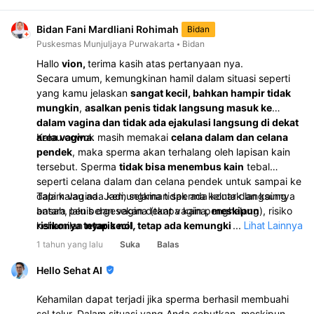
Bidan Fani Mardliani Rohimah
Bidan
Puskesmas Munjuljaya Purwakarta
Bidan
Hallo
vion,
terima kasih atas pertanyaan nya.
Secara umum, kemungkinan hamil dalam situasi seperti
yang kamu jelaskan
sangat kecil, bahkan hampir tidak
mungkin
,
asalkan penis tidak langsung masuk ke
dalam vagina dan tidak ada ejakulasi langsung di dekat
area vagina
Kalau cowok masih memakai
.
celana dalam dan celana
pendek
, maka sperma akan terhalang oleh lapisan kain
tersebut. Sperma
tidak bisa menembus kain
tebal
seperti celana dalam dan celana pendek untuk sampai ke
dalam vagina. Jadi, selama tidak ada kontak langsung
Tapi kalau ada kemungkinan sperma keluar dan kainnya
antara penis dan vagina (tanpa kain penghalang), risiko
basah, lalu bergesekan dekat vagina,
meskipun
kehamilan
risikonya tetap kecil, tetap ada kemungkinan
nyaris nol
.
...
Lihat Lainnya
. Jadi,
kalau kamu khawatir atau ingin lebih aman, penting untuk
1 tahun yang lalu
Suka
Balas
memperhatikan bentuk kontak dan gunakan
perlindungan.
Hello Sehat AI
Kehamilan dapat terjadi jika sperma berhasil membuahi
sel telur. Dalam situasi yang Anda sebutkan, meskipun