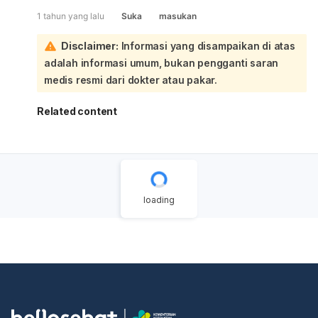
efek dalam waktu beberapa jam setelah konsumsi,
1 tahun yang lalu
Suka
masukan
sementara yang lain mungkin memerlukan waktu lebih
lama. Namun, penting untuk dicatat bahwa penelitian
Disclaimer:
Informasi yang disampaikan di atas
mengenai efektivitas dan waktu kerja rumput fatimah
adalah informasi umum, bukan pengganti saran
masih terbatas. Sebaiknya konsultasikan dengan dokter
atau ahli herbal untuk mendapatkan informasi yang lebih
medis resmi dari dokter atau pakar.
akurat dan sesuai dengan kondisi kesehatan Anda.
Related content
loading