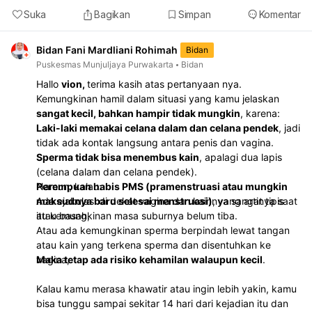
Suka
Bagikan
Simpan
Komentar
Bidan Fani Mardliani Rohimah
Bidan
Puskesmas Munjuljaya Purwakarta
Bidan
Hallo
vion,
terima kasih atas pertanyaan nya.
Kemungkinan hamil dalam situasi yang kamu jelaskan
sangat kecil, bahkan hampir tidak mungkin
, karena:
Laki-laki memakai celana dalam dan celana pendek
, jadi
tidak ada kontak langsung antara penis dan vagina.
Sperma tidak bisa menembus kain
, apalagi dua lapis
(celana dalam dan celana pendek).
Perempuan habis PMS (pramenstruasi atau mungkin
Namun, kalau:
maksudnya baru selesai menstruasi)
Ada ejakulasi di dekat vagina dan kainnya sangat tipis
, yang artinya saat
itu kemungkinan masa suburnya belum tiba.
atau basah,
Atau ada kemungkinan sperma berpindah lewat tangan
atau kain yang terkena sperma dan disentuhkan ke
vagina,
Maka tetap ada risiko kehamilan walaupun kecil
.
Kalau kamu merasa khawatir atau ingin lebih yakin, kamu
bisa tunggu sampai sekitar 14 hari dari kejadian itu dan