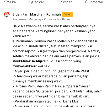
Suka
Bagikan
Simpan
Komentar
Bidan Fani Mardliani Rohimah
Bidan
Puskesmas Munjuljaya Purwakarta
Bidan
Hallo Naswanovita, terima kasih atas pertanyaan nya.
ada beberapa kemungkinan penyebab keluhan yang
kamu alami:
1. Perubahan Hormon Pasca Melahirkan dan Sterilisasi
Meskipun sudah disteril, tubuh tetap memproduksi
hormon reproduksi (estrogen dan progesteron). Namun,
setelah melahirkan dan dalam masa penyesuaian pasca
sterilisasi, bisa terjadi fluktuasi hormon yang
- Haid tidak teratur
menyebabkan:
- Flek di luar jadwal haid
- Nyeri perut dan punggung (seperti gejala PMS)
Ini tergolong wajar beberapa bulan pertama, tapi
biasanya membaik seiring waktu.
2. Proses Pemulihan Rahim Pasca Operasi Caesar
Kadang pasca SC (apalagi jika baru 2-3 bulan lalu), rahim
belum sepenuhnya pulih dan bisa menyebabkan:
- Perdarahan ringan atau flek di luar siklus
- Nyeri perut atau punggung bawah akibat kontraksi