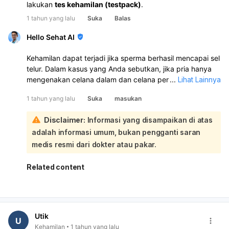
lakukan
tes kehamilan (testpack)
.
1 tahun yang lalu
Suka
Balas
Hello Sehat AI
Kehamilan dapat terjadi jika sperma berhasil mencapai sel
telur. Dalam kasus yang Anda sebutkan, jika pria hanya
mengenakan celana dalam dan celana pendek, ada
...
Lihat Lainnya
kemungkinan sperma dapat berpindah dari celana dalam
1 tahun yang lalu
Suka
masukan
ke vagina, terutama jika ada kontak langsung dan cairan
praejakulasi yang mengandung sperma.:
Disclaimer:
Informasi yang disampaikan di atas
Namun, jika pria tidak ejakulasi dan tidak ada cairan yang
adalah informasi umum, bukan pengganti saran
keluar, risiko kehamilan sangat kecil. Selain itu, jika
perempuan baru saja selesai menstruasi, kemungkinan
medis resmi dari dokter atau pakar.
untuk hamil juga lebih rendah karena biasanya ovulasi
terjadi sekitar 14 hari setelah menstruasi. Meskipun
Related content
demikian, untuk menghindari risiko kehamilan yang tidak
diinginkan, disarankan untuk menggunakan metode
kontrasepsi yang aman. Jika Anda memiliki kekhawatiran
lebih lanjut, sebaiknya konsultasikan dengan dokter atau
Utik
ahli kesehatan.
U
Kehamilan
1 tahun yang lalu