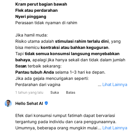
Kram perut bagian bawah
Flek atau perdarahan
Nyeri pinggang
Perasaan tidak nyaman di rahim
Jika hamil muda:
Risiko utama adalah
stimulasi rahim terlalu dini
, yang
bisa memicu
kontraksi atau bahkan keguguran
.
Tapi
tidak semua konsumsi langsung menyebabkan
bahaya
, apalagi jika hanya sekali dan tidak dalam jumlah
besar.
Saran terbaik sekarang:
Pantau tubuh Anda
selama 1–3 hari ke depan.
Jika ada gejala mencurigakan seperti:
Perdarahan dari vagina
...
Lihat Lainnya
Kram kuat seperti mau haid
1 tahun yang lalu
Suka
Balas
Nyeri tajam di perut/pinggang
Demam, mual berlebihan, atau pusing hebat
Hello Sehat AI
Segera ke
dokter kandungan atau IGD
.
Efek dari konsumsi rumput fatimah dapat bervariasi
tergantung pada individu dan cara penggunaannya.
Umumnya, beberapa orang mungkin mulai merasakan
...
Lihat Lainnya