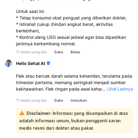
Untuk saat ini:
* Tetap konsumsi obat penguat yang diberikan dokter,
* Istirahat cukup (hindari angkat berat, aktivitas
berlebihan),
* Kontrol ulang USG sesuai jadwal agar bisa dipastikan
janinnya berkembang normal.
11 bulan yang lalu
Suka
Balas
Hello Sehat AI
Flek atau bercak darah selama kehamilan, terutama pada
trimester pertama, memang seringkali menjadi sumber
kekhawatiran. Flek ringan pada awal kehamilan bisa jadi
...
Lihat Lainnya
normal, seperti perdarahan implantasi yang terjadi saat
11 bulan yang lalu
Suka
masukan
embrio menempel pada dinding rahim. Namun, flek juga
bisa menjadi tanda kondisi yang memerlukan perhatian
Disclaimer:
Informasi yang disampaikan di atas
lebih lanjut:
adalah informasi umum, bukan pengganti saran
Melihat riwayat flek yang berulang dan adanya gumpalan
atau selaput kecil yang Anda sebutkan, sangat
medis resmi dari dokter atau pakar.
disarankan untuk segera berkonsultasi kembali dengan