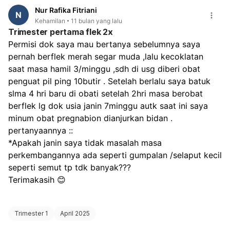
Nur Rafika Fitriani
N
Kehamilan
11 bulan yang lalu
Trimester pertama flek 2x
Permisi dok saya mau bertanya sebelumnya saya 
pernah berflek merah segar muda ,lalu kecoklatan 
saat masa hamil 3/minggu ,sdh di usg diberi obat 
penguat pil ping 10butir . Setelah berlalu saya batuk 
slma 4 hri baru di obati setelah 2hri masa berobat 
berflek lg dok usia janin 7minggu autk saat ini saya 
minum obat pregnabion dianjurkan bidan . 
pertanyaannya ::
*Apakah janin saya tidak masalah masa 
perkembangannya ada seperti gumpalan /selaput kecil 
seperti semut tp tdk banyak???
Terimakasih 😊 
Trimester 1
April 2025