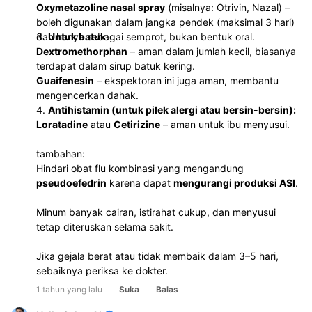
Oxymetazoline nasal spray
(misalnya: Otrivin, Nazal) –
boleh digunakan dalam jangka pendek (maksimal 3 hari)
dan hanya sebagai semprot, bukan bentuk oral.
3.
Untuk batuk:
Dextromethorphan
– aman dalam jumlah kecil, biasanya
terdapat dalam sirup batuk kering.
Guaifenesin
– ekspektoran ini juga aman, membantu
mengencerkan dahak.
4.
Antihistamin (untuk pilek alergi atau bersin-bersin):
Loratadine
atau
Cetirizine
– aman untuk ibu menyusui.
tambahan:
Hindari obat flu kombinasi yang mengandung
pseudoefedrin
karena dapat
mengurangi produksi ASI
.
Minum banyak cairan, istirahat cukup, dan menyusui
tetap diteruskan selama sakit.
Jika gejala berat atau tidak membaik dalam 3–5 hari,
sebaiknya periksa ke dokter.
1 tahun yang lalu
Suka
Balas