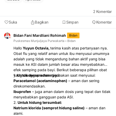
2
Komentar
Suka
Bagikan
Simpan
Komentar
Bidan Fani Mardliani Rohimah
Bidan
Puskesmas Munjuljaya Purwakarta
Bidan
Hallo
Yuyun Octavia,
terima kasih atas pertanyaan nya.
Obat flu yang relatif aman untuk ibu menyusui umumnya
adalah yang tidak mengandung bahan aktif yang bisa
masuk ke ASI dalam jumlah besar atau menyebabkan
efek samping pada bayi. Berikut beberapa pilihan obat
yang dianggap
1.
Untuk demam dan nyeri:
aman
digunakan saat menyusui:
Paracetamol (acetaminophen)
– aman dan sering
direkomendasikan.
Ibuprofen
– juga aman dalam dosis yang tepat dan tidak
menyebabkan gangguan pada ASI.
2.
Untuk hidung tersumbat:
Natrium klorida (semprot hidung saline)
– aman dan
alami.