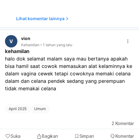
Anda merasa gerakan janin berkurang atau tidak terasa,
sangat penting untuk segera berkonsultasi dengan
dokter. Dokter mungkin akan melakukan pemeriksaan
Lihat komentar lainnya
seperti USG untuk memastikan kesehatan janin dan
memantau detak jantungnya. Jangan ragu untuk
mencatat frekuensi gerakan janin dan melaporkannya
vion
V
kepada dokter, terutama jika Anda merasakan perubahan
Kehamilan
1 tahun yang lalu
yang tidak biasa. Kesehatan janin adalah prioritas utama,
kehamilan
jadi pemeriksaan rutin sangat dianjurkan.
halo dok selamat malam saya mau bertanya apakah 
bisa hamil saat cowok memasukan alat kelaminnya ke 
dalam vagina cewek tetapi cowoknya memaki celana 
dalam dan celana pendek sedang yang perempuan 
tidak memakai celana 
April 2025
Umum
2
Komentar
Suka
Bagikan
Simpan
Komentar