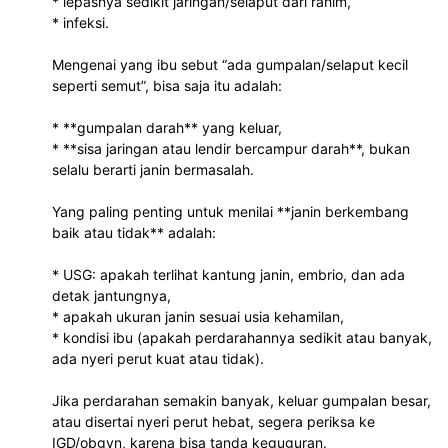
* lepasnya sedikit jaringan/selaput dari rahim,
* infeksi.
Mengenai yang ibu sebut “ada gumpalan/selaput kecil
seperti semut”, bisa saja itu adalah:
* **gumpalan darah** yang keluar,
* **sisa jaringan atau lendir bercampur darah**, bukan
selalu berarti janin bermasalah.
Yang paling penting untuk menilai **janin berkembang
baik atau tidak** adalah:
* USG: apakah terlihat kantung janin, embrio, dan ada
detak jantungnya,
* apakah ukuran janin sesuai usia kehamilan,
* kondisi ibu (apakah perdarahannya sedikit atau banyak,
ada nyeri perut kuat atau tidak).
Jika perdarahan semakin banyak, keluar gumpalan besar,
atau disertai nyeri perut hebat, segera periksa ke
IGD/obgyn, karena bisa tanda keguguran.