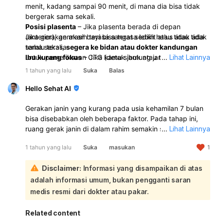
menit, kadang sampai 90 menit, di mana dia bisa tidak
bergerak sama sekali.
Posisi plasenta
– Jika plasenta berada di depan
(anterior), gerakan bayi bisa terasa lebih halus atau tidak
Jika gerakan masih terasa sangat sedikit atau tidak ada
terlalu terasa.
sama sekali,
segera ke bidan atau dokter kandungan
Ibu kurang fokus
untuk pemeriksaan CTG (detak jantung janin) atau USG.
– Jika kamu sibuk atau tidak
...
Lihat Lainnya
memperhatikan, gerakan bayi bisa saja terjadi tapi tidak
1 tahun yang lalu
Suka
Balas
terasa.
Penurunan cairan ketuban
– Air ketuban yang berkurang
Hello Sehat AI
bisa membatasi ruang gerak bayi.
Masalah pada janin atau tali pusat
Gerakan janin yang kurang pada usia kehamilan 7 bulan
– Misalnya tali pusat
melilit atau kurangnya oksigen bisa menyebabkan
bisa disebabkan oleh beberapa faktor. Pada tahap ini,
gerakan bayi berkurang.
ruang gerak janin di dalam rahim semakin sempit,
...
Lihat Lainnya
sehingga gerakan yang dirasakan mungkin tidak
1 tahun yang lalu
Suka
masukan
1
sebanyak sebelumnya. Selain itu, janin bisa mengalami
perubahan pola gerakan, seperti lebih banyak menggeliat
Disclaimer:
Informasi yang disampaikan di atas
daripada menendang:
Beberapa penyebab lain yang mungkin adalah posisi
adalah informasi umum, bukan pengganti saran
janin, volume cairan ketuban yang tidak memadai, atau
medis resmi dari dokter atau pakar.
adanya kondisi medis seperti hipoksia (kekurangan
oksigen) yang dapat mempengaruhi aktivitas janin. Jika
Related content