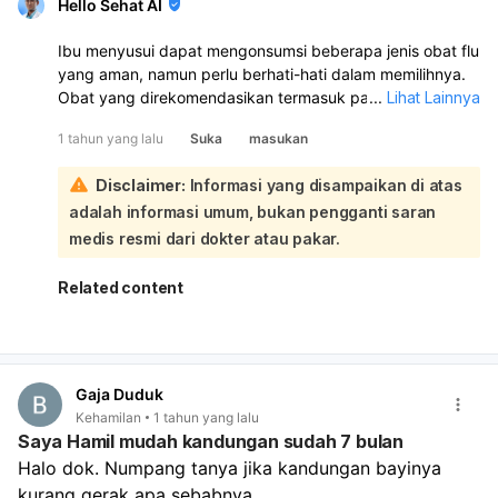
Hello Sehat AI
Ibu menyusui dapat mengonsumsi beberapa jenis obat flu
yang aman, namun perlu berhati-hati dalam memilihnya.
Obat yang direkomendasikan termasuk paracetamol atau
...
Lihat Lainnya
acetaminophen untuk meredakan gejala seperti demam
1 tahun yang lalu
Suka
masukan
dan nyeri, serta dekongestan untuk mengatasi hidung
tersumbat. Namun, sebaiknya pilih obat yang hanya
Disclaimer:
Informasi yang disampaikan di atas
mengandung satu bahan aktif dan hindari obat kombinasi
adalah informasi umum, bukan pengganti saran
yang mungkin mengandung zat yang tidak aman.:
Antihistamin seperti loratadine dan fexofenadine juga
medis resmi dari dokter atau pakar.
dapat digunakan, karena tidak menyebabkan kantuk dan
dianggap aman untuk ibu menyusui. Penting untuk selalu
Related content
berkonsultasi dengan dokter sebelum mengonsumsi obat
flu, terutama jika ada riwayat penyakit tertentu atau jika
ibu menyusui juga mengonsumsi obat lain. Pastikan untuk
membaca label dan mengikuti dosis yang dianjurkan
Gaja Duduk
untuk menghindari efek samping yang tidak diinginkan.
Kehamilan
1 tahun yang lalu
Saya Hamil mudah kandungan sudah 7 bulan
Halo dok. Numpang tanya jika kandungan bayinya 
kurang gerak apa sebabnya.