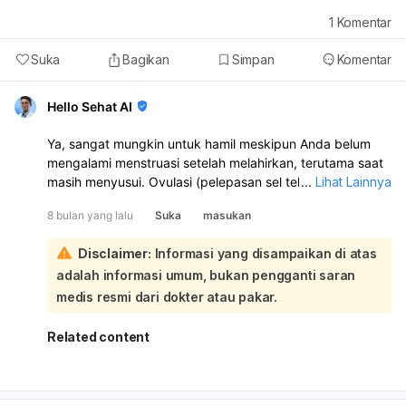
perkiraan, disarankan untuk melakukan tes kehamilan
1
Komentar
(menggunakan test pack) sekitar 1-2 minggu setelah
tanggal seharusnya menstruasi Anda. Jika hasilnya positif
Suka
Bagikan
Simpan
Komentar
atau Anda masih ragu, konsultasikan lebih lanjut dengan
dokter untuk pemeriksaan dan saran yang lebih akurat.
Hello Sehat AI
Ya, sangat mungkin untuk hamil meskipun Anda belum
mengalami menstruasi setelah melahirkan, terutama saat
masih menyusui. Ovulasi (pelepasan sel telur) dapat
...
Lihat Lainnya
terjadi sebelum menstruasi pertama Anda kembali,
8 bulan yang lalu
Suka
masukan
sehingga kehamilan bisa terjadi bahkan dengan satu kali
hubungan intim. Menyusui memang dapat menunda
Disclaimer:
Informasi yang disampaikan di atas
kembalinya kesuburan, namun bukan metode kontrasepsi
adalah informasi umum, bukan pengganti saran
yang 100% efektif. Untuk memastikan apakah Anda hamil
atau tidak, disarankan untuk melakukan tes kehamilan.
medis resmi dari dokter atau pakar.
Jika hasilnya positif atau Anda memiliki kekhawatiran
lebih lanjut, sebaiknya konsultasikan dengan dokter
Related content
kandungan untuk pemeriksaan dan saran lebih lanjut.