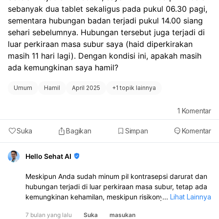
sebanyak dua tablet sekaligus pada pukul 06.30 pagi, 
sementara hubungan badan terjadi pukul 14.00 siang 
sehari sebelumnya. Hubungan tersebut juga terjadi di 
luar perkiraan masa subur saya (haid diperkirakan 
masih 11 hari lagi). Dengan kondisi ini, apakah masih 
ada kemungkinan saya hamil?
Umum
Hamil
April 2025
+
1 topik lainnya
1
Komentar
Suka
Bagikan
Simpan
Komentar
Hello Sehat AI
Meskipun Anda sudah minum pil kontrasepsi darurat dan
hubungan terjadi di luar perkiraan masa subur, tetap ada
kemungkinan kehamilan, meskipun risikonya berkurang:
...
Lihat Lainnya
Pria umumnya mengalami satu ejakulasi penuh, namun
7 bulan yang lalu
Suka
masukan
cairan pra-ejakulasi yang keluar sebelum ejakulasi utama