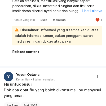
Setelah sterilisasi, menstruasi yang banyak seperti
pendarahan, diikuti menstruasi singkat dan flek serta
lendir darah disertai nyeri perut dan punggung, bisa jadi
...
Lihat Lainnya
efek samping sterilisasi atau perubahan hormon:
1 tahun yang lalu
Suka
masukan
1
Perdarahan hebat setelah melahirkan normal terjadi
selama 3-6 minggu, tetapi perlu diwaspadai jika
Disclaimer:
Informasi yang disampaikan di atas
berlebihan. Setelah melahirkan, ibu mengalami perubahan
fisik, termasuk keluarnya darah (lokia) yang berwarna
adalah informasi umum, bukan pengganti saran
dan konsistensi berbeda, serta perubahan hormon.
medis resmi dari dokter atau pakar.
Menstruasi bisa kembali setelah melahirkan, meskipun
menyusui dapat menunda siklus ini. Untuk memastikan
Related content
penyebabnya, sebaiknya konsultasikan dengan dokter
kandungan (Obstetrics and Gynecology). Dokter mungkin
akan melakukan pemeriksaan untuk menyingkirkan
penyebab lain seperti infeksi atau masalah pada rahim.
Yuyun Octavia
Y
Kehamilan
1 tahun yang lalu
Flu untuk busui
Dok apa obat flu yang boleh dikonsumsi ibu menyusui 
yang aman
Ibu Baru
April 2025