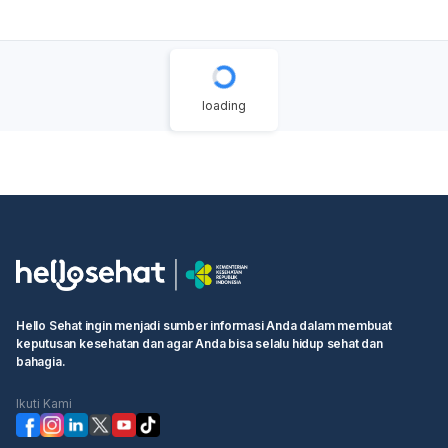
samping dari obat, atau kondisi lain yang mempengaruhi
kandung kemih. Sangat penting untuk berkonsultasi
dengan dokter atau tenaga medis untuk mendapatkan
penjelasan lebih lanjut dan pemeriksaan yang tepat.
Mereka dapat melakukan evaluasi menyeluruh untuk
loading
memastikan tidak ada masalah yang lebih serius dan
memberikan saran yang sesuai berdasarkan kondisi
kesehatan Anda. Jangan ragu untuk mencari bantuan
medis agar Anda mendapatkan perawatan yang tepat.
Hello Sehat ingin menjadi sumber informasi Anda dalam membuat
keputusan kesehatan dan agar Anda bisa selalu hidup sehat dan
bahagia.
Ikuti Kami