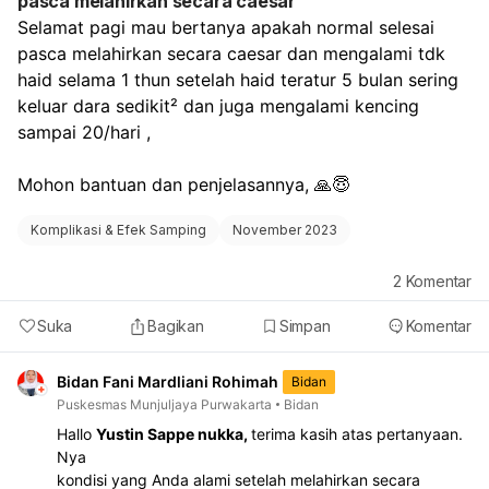
pasca melahirkan secara caesar
Selamat pagi mau bertanya apakah normal selesai 
pasca melahirkan secara caesar dan mengalami tdk 
haid selama 1 thun setelah haid teratur 5 bulan sering 
keluar dara sedikit² dan juga mengalami kencing 
sampai 20/hari , 
Mohon bantuan dan penjelasannya, 🙏😇
Komplikasi & Efek Samping
November 2023
2
Komentar
Suka
Bagikan
Simpan
Komentar
Bidan Fani Mardliani Rohimah
Bidan
Puskesmas Munjuljaya Purwakarta
Bidan
Hallo
Yustin Sappe nukka,
terima kasih atas pertanyaan.
Nya
kondisi yang Anda alami setelah melahirkan secara