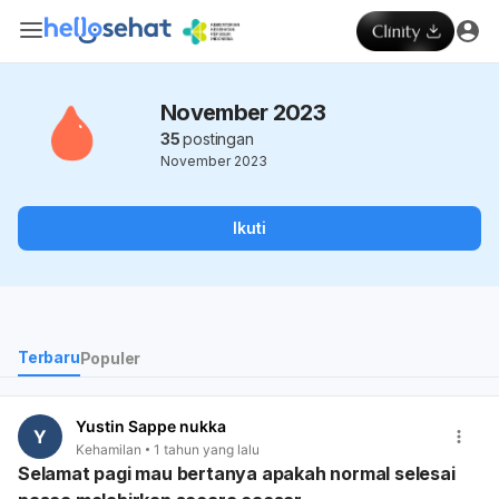
November 2023
35
postingan
November 2023
Ikuti
Terbaru
Populer
Yustin Sappe nukka
Y
Kehamilan
1 tahun yang lalu
Selamat pagi mau bertanya apakah normal selesai