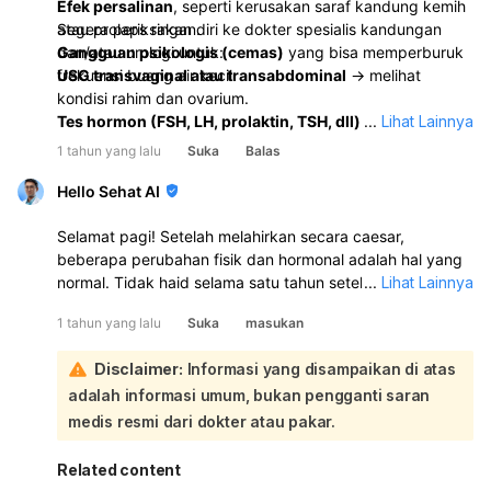
Efek persalinan
, seperti kerusakan saraf kandung kemih
atau prolaps ringan.
Segera periksakan diri ke dokter spesialis kandungan
Gangguan psikologis (cemas)
dan/atau urologi untuk:
yang bisa memperburuk
frekuensi buang air kecil.
USG transvaginal atau transabdominal
→ melihat
kondisi rahim dan ovarium.
Tes hormon (FSH, LH, prolaktin, TSH, dll)
.
...
Lihat Lainnya
Urinalisis
→ untuk mengecek adanya infeksi atau gula
1 tahun yang lalu
Suka
Balas
dalam urin.
Tes gula darah
→ untuk menyingkirkan kemungkinan
Hello Sehat AI
diabetes.
Selamat pagi! Setelah melahirkan secara caesar,
beberapa perubahan fisik dan hormonal adalah hal yang
normal. Tidak haid selama satu tahun setelah melahirkan
...
Lihat Lainnya
bisa disebabkan oleh beberapa faktor, termasuk
1 tahun yang lalu
Suka
masukan
menyusui, yang dapat menunda kembalinya siklus
menstruasi. Jika Anda telah mengalami haid teratur
Disclaimer:
Informasi yang disampaikan di atas
selama lima bulan dan kemudian mengalami perdarahan
adalah informasi umum, bukan pengganti saran
sedikit-sedikit, ini bisa jadi merupakan tanda perubahan
hormonal atau masalah lain yang perlu diperhatikan:
medis resmi dari dokter atau pakar.
Frekuensi buang air kecil yang tinggi, seperti 20 kali
sehari, juga perlu dicermati. Ini bisa disebabkan oleh
Related content
beberapa hal, termasuk infeksi saluran kemih, efek