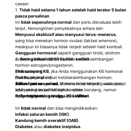
caesar:
1.
Tidak haid selama 1 tahun setelah haid teratur 5 bulan
pasca persalinan
Ini
tidak sepenuhnya normal
dan perlu dievaluasi lebih
lanjut. Kemungkinan penyebabnya antara lain:
Menyusui eksklusif atau menyusui terus-menerus
,
yang bisa menekan hormon ovulasi (laktasi amenore),
meskipun ini biasanya tidak terjadi setelah haid kembali.
Gangguan hormonal
seperti gangguan tiroid, sindrom
ovarium polikistik (PCOS), atau ketidakseimbangan
2.
Sering keluar darah sedikit-sedikit
hormon estrogen/progesteron.
Efek samping KB
Ini bisa berarti:
, jika Anda menggunakan KB hormonal
(suntik, pil, implan).
Flek hormonal
akibat ketidakseimbangan hormon.
Adhesi pasca operasi
Siklus haid anovulasi
, di mana tidak terjadi ovulasi tetapi
(Asherman syndrome), walaupun
lebih sering terjadi setelah kuretase berulang, namun
ada peluruhan sedikit lapisan rahim.
tetap mungkin.
Polip rahim atau serviks
3.
Sering kencing hingga 20 kali/hari
, atau
infeksi
.
Ini
tidak normal
dan bisa mengindikasikan:
Infeksi saluran kemih (ISK)
.
Kandung kemih overaktif (OAB)
.
Diabetes
atau
diabetes insipidus
.