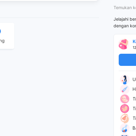
Temukan k
Jelajahi be
dengan kon
ing
K
1
U
H
T
T
T
B