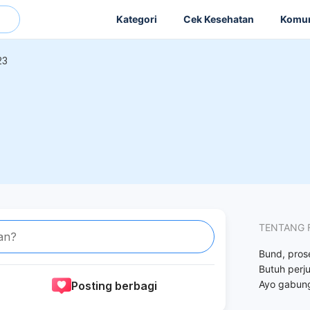
Kategori
Cek Kesehatan
Komun
23
TENTANG 
an?
Bund, pros
Butuh perj
Ayo gabun
Posting berbagi