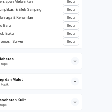
ersiapan Melahirkan
Ikuti
omplikasi & Efek Samping
Ikuti
lahraga & Kehamilan
Ikuti
bu Baru
Ikuti
lub Buku
Ikuti
romosi, Survei
Ikuti
iabetes
2
topik
igi dan Mulut
0
topik
esehatan Kulit
topik