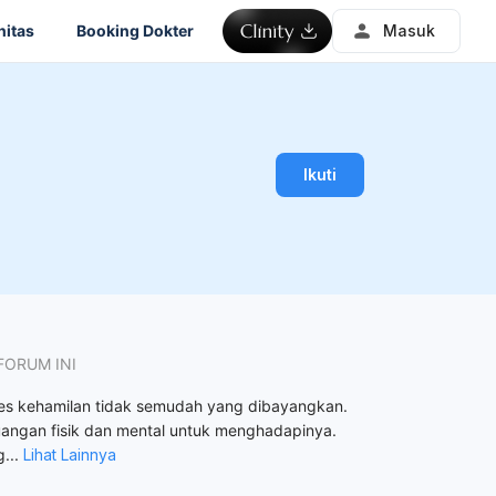
itas
Booking Dokter
Masuk
Ikuti
FORUM INI
es kehamilan tidak semudah yang dibayangkan.
uangan fisik dan mental untuk menghadapinya.
g
...
Lihat Lainnya