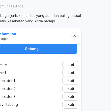
omunitas Anda
rbagai jenis komunitas yang ada dan paling sesuai
disi kesehatan yang Anda hadapi.
ehamilan
2
topik
Gabung
mum
Ikuti
amil
Ikuti
rimester 1
Ikuti
rimester 2
Ikuti
rimester 3
Ikuti
ayi Tabung
Ikuti