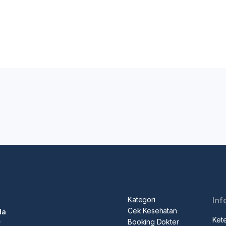
Kategori
Inf
Cek Kesehatan
da
Ket
Booking Dokter
r