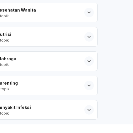
esehatan Wanita
topik
utrisi
topik
lahraga
topik
arenting
topik
enyakit Infeksi
topik