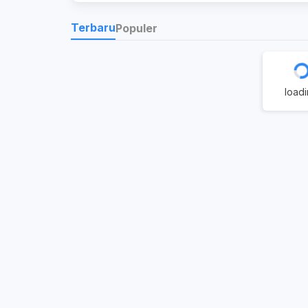
Terbaru
Populer
load