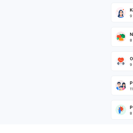
K
9
N
8
O
9
P
11
P
8