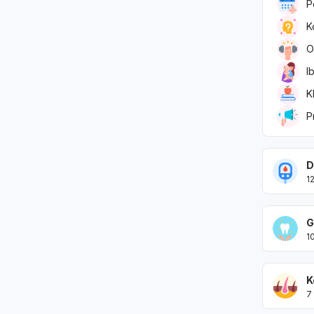
P
K
O
I
K
P
D
1
G
1
K
7