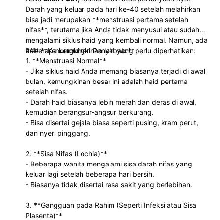
Darah yang keluar pada hari ke-40 setelah melahirkan
bisa jadi merupakan **menstruasi pertama setelah
nifas**, terutama jika Anda tidak menyusui atau sudah
mengalami siklus haid yang kembali normal. Namun, ada
beberapa kemungkinan lain yang perlu diperhatikan:
### **Kemungkinan Penyebab:**
1. **Menstruasi Normal**
- Jika siklus haid Anda memang biasanya terjadi di awal
bulan, kemungkinan besar ini adalah haid pertama
setelah nifas.
- Darah haid biasanya lebih merah dan deras di awal,
kemudian berangsur-angsur berkurang.
- Bisa disertai gejala biasa seperti pusing, kram perut,
dan nyeri pinggang.
2. **Sisa Nifas (Lochia)**
- Beberapa wanita mengalami sisa darah nifas yang
keluar lagi setelah beberapa hari bersih.
- Biasanya tidak disertai rasa sakit yang berlebihan.
3. **Gangguan pada Rahim (Seperti Infeksi atau Sisa
Plasenta)**