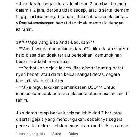
- Jika darah sangat deras, lebih dari 2 pembalut penuh
dalam 1-2 jam, berbau tidak sedap, atau disertai demam
tinggi, ini bisa menjadi tanda infeksi atau sisa plasenta
yang belum keluar.
- Perut terasa nyeri hebat dan tidak membaik dengan
istirahat.
### **Apa yang Bisa Anda Lakukan?**
- **Amati warna dan volume darah**: Jika darah seperti
haid biasa dan tidak terlalu berlebihan, kemungkinan
besar ini adalah menstruasi.
- **Perhatikan gejala lain**: Jika disertai pusing berat,
nyeri hebat, atau darah keluar sangat deras, segera
konsultasikan ke dokter.
- **Jika ragu, lakukan pemeriksaan USG**: Untuk
memastikan tidak ada sisa plasenta atau masalah lain di
rahim.
Jika darah tetap banyak selama lebih dari 7 hari atau
disertai gejala yang mencurigakan, sebaiknya segera
periksa ke dokter untuk memastikan kondisi Anda aman.
1 tahun yang lalu
Suka
Balas