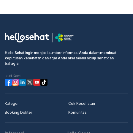
perdarahan tersebut berbahaya atau tidak. Jangan ragu
untuk mencari bantuan medis, terutama jika Anda
mengalami gejala lain seperti pusing yang parah atau
nyeri yang tidak biasa. Kesehatan Anda dan bayi sangat
penting, jadi pastikan untuk mendapatkan penanganan
yang tepat.
Hello Sehat ingin menjadi sumber informasi Anda dalam membuat
keputusan kesehatan dan agar Anda bisa selalu hidup sehat dan
bahagia.
Ikuti Kami
Kategori
Cek Kesehatan
Booking Dokter
Komunitas