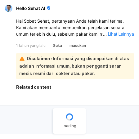
Hello Sehat AI
Hai Sobat Sehat, pertanyaan Anda telah kami terima.
Kami akan membantu memberikan penjelasan secara
umum terlebih dulu, sebelum pakar kami memberikan
...
Lihat Lainnya
respons ya.
1 tahun yang lalu
Suka
masukan
Masa nifas adalah periode setelah melahirkan di mana
Disclaimer:
Informasi yang disampaikan di atas
tubuh wanita mengalami proses pemulihan. Berdasarkan
adalah informasi umum, bukan pengganti saran
informasi yang ada, perdarahan yang terjadi setelah hari
ke-30 nifas, terutama jika disertai dengan pusing dan
medis resmi dari dokter atau pakar.
nyeri perut, perlu diwaspadai.:
Perdarahan yang muncul kembali di hari ke-40 bisa jadi
Related content
merupakan tanda adanya masalah, seperti perdarahan
postpartum sekunder, yang dapat terjadi hingga 12
minggu setelah melahirkan. Meskipun Anda menyebutkan
bahwa awal bulan biasanya adalah waktu menstruasi,
penting untuk membedakan antara perdarahan nifas dan
menstruasi. Sebaiknya Anda segera berkonsultasi dengan
loading
dokter untuk pemeriksaan lebih lanjut. Dokter akan dapat
mengevaluasi kondisi Anda dan menentukan apakah