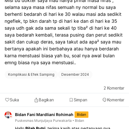
Misi bu dokter saya mau nanya prihal masa nifas , 
selama saya masa nifas semuah ny normal bu saya 
berhenti bedarah di hari ke 30 walau masi ada sedikit 
ngeflek, tp bkn darah tp di hari ke dan di hari ke 35 
saya udh gak ada sama sekali tp tiba² di hari ke 40 
saya bedarah kembali, terasa pusing dan perut sedikit 
sakit dan cukup deras, saya takut ada apa² saya mau 
bertanya apakah ini berbahaya atau hanya berdarah 
karna menstuasi biasa yah bu, soal nya awal bulan 
emng biasa nya saya menstuasi.. 
Komplikasi & Efek Samping
Desember 2024
2
Komentar
Suka
Bagikan
Simpan
Komentar
Bidan Fani Mardliani Rohimah
Bidan
Puskesmas Munjuljaya Purwakarta
Bidan
Hallo
Bilah Putri,
terima kasih atas pertanyaan nya.