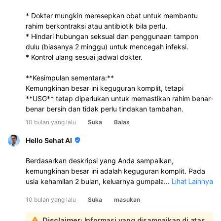
* Dokter mungkin meresepkan obat untuk membantu
rahim berkontraksi atau antibiotik bila perlu.
* Hindari hubungan seksual dan penggunaan tampon
dulu (biasanya 2 minggu) untuk mencegah infeksi.
* Kontrol ulang sesuai jadwal dokter.
**Kesimpulan sementara:**
Kemungkinan besar ini keguguran komplit, tetapi
**USG** tetap diperlukan untuk memastikan rahim benar-
benar bersih dan tidak perlu tindakan tambahan.
10 bulan yang lalu
Suka
Balas
Hello Sehat AI
Berdasarkan deskripsi yang Anda sampaikan,
kemungkinan besar ini adalah keguguran komplit. Pada
usia kehamilan 2 bulan, keluarnya gumpalan darah, diikuti
...
Lihat Lainnya
dengan keluarnya "kantong" kehamilan secara utuh, dan
10 bulan yang lalu
Suka
masukan
kemudian perdarahan yang mereda, sangat sesuai
dengan ciri-ciri abortus komplit:
Disclaimer:
Informasi yang disampaikan di atas