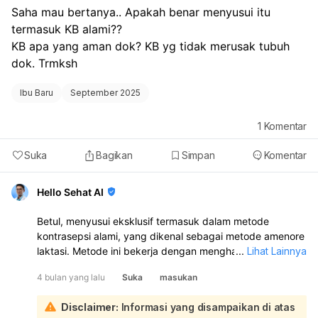
Saha mau bertanya.. Apakah benar menyusui itu 
termasuk KB alami?? 
KB apa yang aman dok? KB yg tidak merusak tubuh 
dok. Trmksh 
Ibu Baru
September 2025
1
Komentar
Suka
Bagikan
Simpan
Komentar
Hello Sehat AI
Betul, menyusui eksklusif termasuk dalam metode
kontrasepsi alami, yang dikenal sebagai metode amenore
laktasi. Metode ini bekerja dengan menghambat ovulasi,
...
Lihat Lainnya
namun perlu diingat bahwa kehamilan tetap mungkin
4 bulan yang lalu
Suka
masukan
terjadi meskipun sedang menyusui:
Untuk KB yang aman dan tidak merusak tubuh, terutama
Disclaimer:
Informasi yang disampaikan di atas
bagi ibu menyusui, ada beberapa pilihan yang dapat