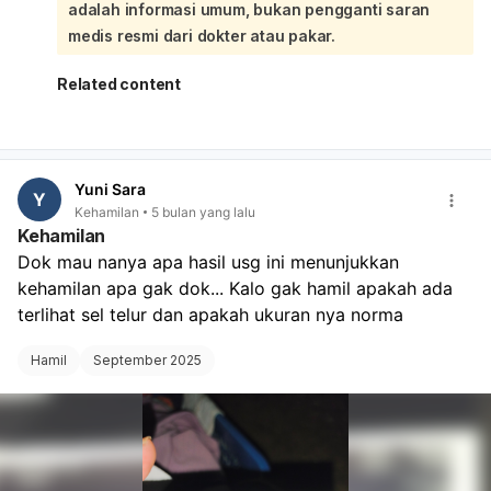
adalah informasi umum, bukan pengganti saran
dipertimbangkan. Ibu dapat mulai menggunakan alat KB
sekitar 3-4 minggu setelah melahirkan, tergantung pada
medis resmi dari dokter atau pakar.
kesiapan dan rutinitas menyusui. Jenis KB yang umumnya
aman untuk ibu menyusui adalah pil KB mini (yang tidak
Related content
mengandung estrogen), KB suntik, diafragma, kap
serviks, atau IUD. Pil KB mini dan jenis lainnya dapat mulai
digunakan sekitar 6 minggu setelah melahirkan.
Pemasangan IUD juga bisa dilakukan segera setelah
Yuni Sara
melahirkan atau 6-8 minggu setelahnya. Sangat penting
Y
Kehamilan
5 bulan yang lalu
untuk berkonsultasi dengan dokter untuk menentukan
Kehamilan
jenis KB yang paling sesuai dengan kondisi kesehatan
Dok mau nanya apa hasil usg ini menunjukkan 
Anda pasca melahirkan dan rutinitas menyusui Anda.
kehamilan apa gak dok... Kalo gak hamil apakah ada 
Dokter akan membantu memilih metode yang paling
aman dan efektif untuk Anda.
terlihat sel telur dan apakah ukuran nya norma
Hamil
September 2025