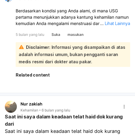
Berdasarkan kondisi yang Anda alami, di mana USG
pertama menunjukkan adanya kantung kehamilan namun
kemudian Anda mengalami menstruasi dan USG kedua
...
Lihat Lainnya
menyatakan tidak hamil, ini sangat mungkin
5 bulan yang lalu
Suka
masukan
mengindikasikan terjadinya keguguran dini atau
kehamilan kimiawi:
Disclaimer:
Informasi yang disampaikan di atas
Ketika USG pertama pada usia kehamilan 7 minggu 5 hari
adalah informasi umum, bukan pengganti saran
menunjukkan adanya kantung kehamilan, itu berarti
kehamilan memang telah terjadi. Namun, jika setelah itu
medis resmi dari dokter atau pakar.
Anda mengalami menstruasi, ini seringkali merupakan
tanda bahwa kehamilan tersebut tidak berlanjut. Dalam
Related content
kasus keguguran dini atau kehamilan kimiawi, kehamilan
berhenti berkembang pada tahap awal, dan tubuh
kemudian mengeluarkan jaringan kehamilan, yang
seringkali disalahartikan sebagai menstruasi biasa atau
Nur zakiah
menstruasi yang lebih berat. Oleh karena itu, saat Anda
Kehamilan
6 bulan yang lalu
melakukan USG kedua setelah mengalami menstruasi,
Saat ini saya dalam keadaan telat haid dok kurang
dokter mungkin tidak lagi menemukan tanda-tanda
dari
kehamilan karena kehamilan tersebut telah berakhir dan
Saat ini saya dalam keadaan telat haid dok kurang 
jaringan kehamilan sudah dikeluarkan dari rahim. USG