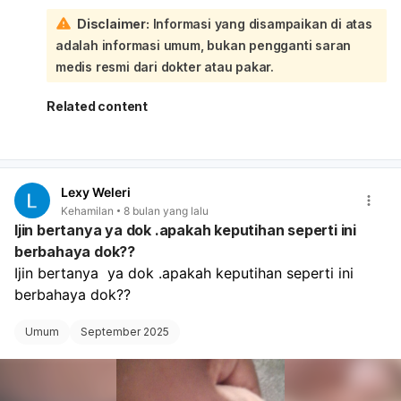
penting bagi Anda untuk segera memeriksakan diri ke
Disclaimer:
Informasi yang disampaikan di atas
dokter spesialis kandungan (Obgyn):
adalah informasi umum, bukan pengganti saran
Interval kehamilan yang terlalu dekat setelah operasi
sesar memiliki risiko tertentu, dan riwayat preeklampsia
medis resmi dari dokter atau pakar.
juga memerlukan pemantauan ketat sejak awal
kehamilan. Dokter akan melakukan pemeriksaan
Related content
menyeluruh, termasuk USG, untuk memastikan kondisi
kehamilan Anda dan memberikan penanganan serta
saran yang tepat sesuai dengan riwayat kesehatan Anda.
Untuk saat ini, hindari aktivitas fisik yang berat dan jaga
Lexy Weleri
kondisi tubuh Anda. Jangan ragu untuk segera
Kehamilan
8 bulan yang lalu
berkonsultasi dengan dokter agar kekhawatiran Anda
Ijin bertanya ya dok .apakah keputihan seperti ini
dapat terjawab dan Anda mendapatkan penanganan
berbahaya dok??
terbaik.
Ijin bertanya  ya dok .apakah keputihan seperti ini 
berbahaya dok??
Umum
September 2025