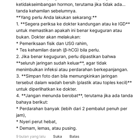
ketidakseimbangan hormon, terutama jika tidak ada
tanda kehamilan sebelumnya.
**Yang perlu Anda lakukan sekarang:**
1. **Segera periksa ke dokter kandungan atau ke IGD**
untuk memastikan apakah ini benar keguguran atau
bukan. Dokter akan melakukan:
* Pemeriksaan fisik dan USG rahim,
* Tes kehamilan darah (β-hCG) bila perlu.
2. Jika benar keguguran, perlu dipastikan bahwa
**seluruh jaringan sudah keluar**, agar tidak
menimbulkan infeksi atau perdarahan berkepanjangan.
3. **Simpan foto dan bila memungkinkan jaringan
tersebut dalam wadah bersih (plastik atau toples kecil)**
untuk diperlihatkan ke dokter.
4. **Jangan menunda berobat**, terutama jika ada tanda
bahaya berikut:
* Perdarahan banyak (lebih dari 2 pembalut penuh per
jam),
* Nyeri perut hebat,
* Demam, lemas, atau pusing.
9 bulan yang lalu
Suka
Balas