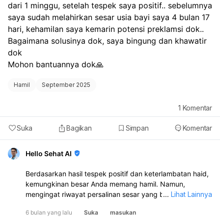
adalah pemeriksaan yang sangat efektif untuk memantau
dari 1 minggu, setelah tespek saya positif.. sebelumnya 
kondisi janin dan mendeteksi komplikasi seperti risiko
saya sudah melahirkan sesar usia bayi saya 4 bulan 17 
keguguran, terutama pada trimester pertama. Sangat
hari, kehamilan saya kemarin potensi preklamsi dok.. 
penting untuk berkonsultasi kembali dengan dokter yang
Bagaimana solusinya dok, saya bingung dan khawatir 
melakukan USG kedua untuk mendapatkan penjelasan
dok
lebih lanjut mengenai kondisi Anda dan memastikan tidak
Mohon bantuannya dok🙏
ada sisa jaringan kehamilan yang tertinggal, serta untuk
mendiskusikan langkah selanjutnya jika Anda berencana
Hamil
September 2025
untuk hamil lagi.
1
Komentar
Suka
Bagikan
Simpan
Komentar
Hello Sehat AI
Berdasarkan hasil tespek positif dan keterlambatan haid,
kemungkinan besar Anda memang hamil. Namun,
mengingat riwayat persalinan sesar yang belum lama
...
Lihat Lainnya
(bayi Anda baru berusia sekitar 4,5 bulan) dan potensi
6 bulan yang lalu
Suka
masukan
preeklampsia pada kehamilan sebelumnya, sangat