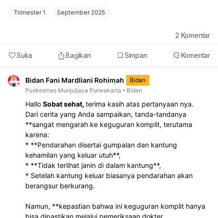
Trimester 1
September 2025
2
Komentar
Suka
Bagikan
Simpan
Komentar
Bidan Fani Mardliani Rohimah
Bidan
Puskesmas Munjuljaya Purwakarta
Bidan
Hallo
Sobat sehat,
terima kasih atas pertanyaan nya.
Dari cerita yang Anda sampaikan, tanda-tandanya
**sangat mengarah ke keguguran komplit, terutama
karena:
* **Pendarahan disertai gumpalan dan kantung
kehamilan yang keluar utuh**,
* **Tidak terlihat janin di dalam kantung**,
* Setelah kantung keluar biasanya pendarahan akan
berangsur berkurang.
Namun, **kepastian bahwa ini keguguran komplit hanya
bisa dipastikan melalui pemeriksaan dokter