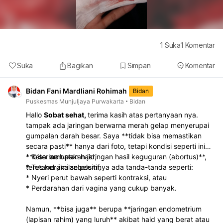
1
Suka
1
Komentar
Suka
Bagikan
Simpan
Komentar
Bidan Fani Mardliani Rohimah
Bidan
Puskesmas Munjuljaya Purwakarta
Bidan
Hallo
Sobat sehat,
terima kasih atas pertanyaan nya.
tampak ada jaringan berwarna merah gelap menyerupai
gumpalan darah besar. Saya **tidak bisa memastikan
secara pasti** hanya dari foto, tetapi kondisi seperti ini
**bisa merupakan jaringan hasil keguguran (abortus)**,
* Keterlambatan haid,
terutama jika sebelumnya ada tanda-tanda seperti:
* Tes kehamilan positif,
* Nyeri perut bawah seperti kontraksi, atau
* Perdarahan dari vagina yang cukup banyak.
Namun, **bisa juga** berupa **jaringan endometrium
(lapisan rahim) yang luruh** akibat haid yang berat atau