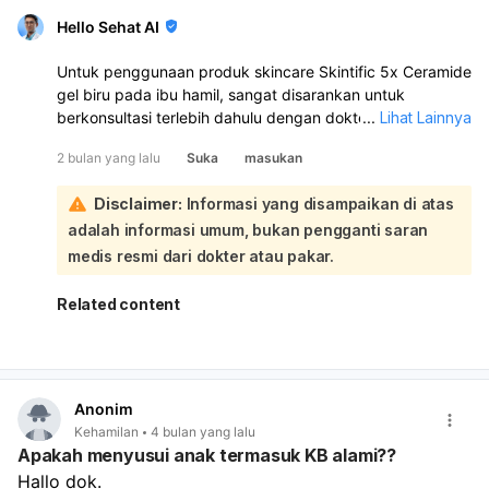
Hello Sehat AI
Untuk penggunaan produk skincare Skintific 5x Ceramide
gel biru pada ibu hamil, sangat disarankan untuk
berkonsultasi terlebih dahulu dengan dokter spesialis
...
Lihat Lainnya
kandungan (Obstetrician/Gynecologist) atau dokter
2 bulan yang lalu
Suka
masukan
spesialis kulit (Dermatologist):
Setiap kehamilan memiliki kondisi yang unik, dan reaksi
Disclaimer:
Informasi yang disampaikan di atas
kulit terhadap produk tertentu bisa berbeda-beda.
adalah informasi umum, bukan pengganti saran
Meskipun ceramide umumnya dianggap aman, penting
untuk memastikan tidak ada bahan lain dalam formulasi
medis resmi dari dokter atau pakar.
produk tersebut yang berpotensi tidak aman selama
kehamilan. Dokter Anda dapat meninjau daftar bahan
Related content
lengkap dari produk tersebut dan memberikan
rekomendasi yang paling sesuai dengan kondisi
kesehatan Anda dan kehamilan Anda. Ini adalah langkah
terbaik untuk memastikan keamanan Anda dan bayi
Anonim
Anda.
Kehamilan
4 bulan yang lalu
Apakah menyusui anak termasuk KB alami??
Hallo dok. 