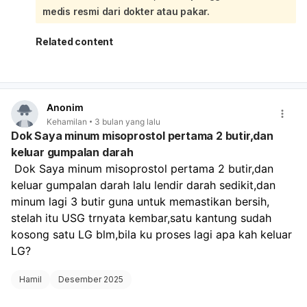
secara umum, yang berpotensi menyebabkan keguguran
medis resmi dari dokter atau pakar.
pada janin yang masih ada. Mengingat kondisi Anda yang
kompleks dengan kehamilan kembar dan riwayat
Related content
penggunaan misoprostol, sangat penting untuk segera
berkonsultasi kembali dengan dokter spesialis
kandungan. Dokter perlu melakukan pemeriksaan USG
ulang untuk mengevaluasi kondisi kedua janin, apakah
Anonim
salah satu sudah keluar atau bagaimana kondisi janin
Kehamilan
3 bulan yang lalu
yang tersisa. Penggunaan misoprostol harus selalu di
Dok Saya minum misoprostol pertama 2 butir,dan
bawah pengawasan ketat dokter karena termasuk obat
keluar gumpalan darah
keras dan memiliki efek samping yang serius, terutama
 Dok Saya minum misoprostol pertama 2 butir,dan 
pada wanita hamil. Dokter akan memberikan penanganan
yang tepat berdasarkan kondisi medis Anda saat ini dan
keluar gumpalan darah lalu lendir darah sedikit,dan 
hasil pemeriksaan terbaru. Jangan mengambil keputusan
minum lagi 3 butir guna untuk memastikan bersih, 
untuk mengonsumsi obat lagi tanpa anjuran dan
stelah itu USG trnyata kembar,satu kantung sudah 
pengawasan medis.
kosong satu LG blm,bila ku proses lagi apa kah keluar 
LG?
Hamil
Desember 2025