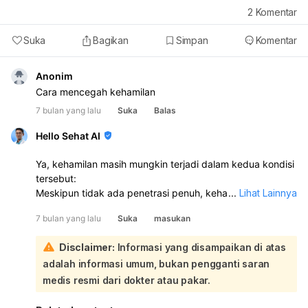
2
Komentar
Suka
Bagikan
Simpan
Komentar
Anonim
Cara mencegah kehamilan
7 bulan yang lalu
Suka
Balas
Hello Sehat AI
Ya, kehamilan masih mungkin terjadi dalam kedua kondisi
tersebut:
Meskipun tidak ada penetrasi penuh, kehamilan dapat
...
Lihat Lainnya
terjadi jika sperma bersentuhan dengan area sekitar
7 bulan yang lalu
Suka
masukan
vagina atau bibir vagina. Kondisi ini dikenal sebagai
"splash pregnancy", dan cairan pra-ejakulasi juga dapat
Disclaimer:
Informasi yang disampaikan di atas
mengandung sperma yang berpotensi membuahi sel
adalah informasi umum, bukan pengganti saran
telur. Ejakulasi di luar vagina atau metode tarik keluar
tidak dianggap sebagai metode pencegahan kehamilan
medis resmi dari dokter atau pakar.
yang efektif. Sperma tetap dapat mencapai sel telur, baik