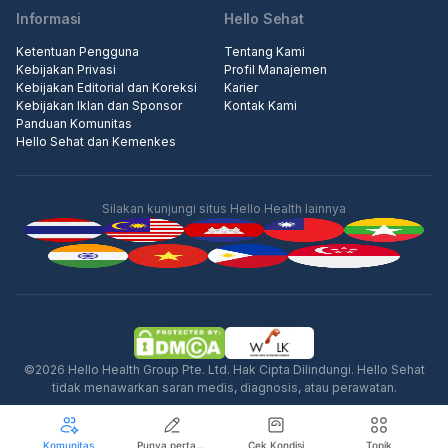
Informasi
Hello Sehat
Ketentuan Pengguna
Tentang Kami
Kebijakan Privasi
Profil Manajemen
Kebijakan Editorial dan Koreksi
Karier
Kebijakan Iklan dan Sponsor
Kontak Kami
Panduan Komunitas
Hello Sehat dan Kemenkes
Silakan kunjungi situs Hello Health lainnya
Iklan
©2026 Hello Health Group Pte. Ltd. Hak Cipta Dilindungi. Hello Sehat
tidak menawarkan saran medis, diagnosis, atau perawatan.
Komunitas
Punya pertanyaan seputar kesehatan?
Cek Kondisi
Topik