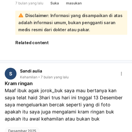
7 bulan yang lalu
Suka
masukan
sudah mengeluarkan sperma secara manual sebelumnya
dan membersihkan diri, serta penetrasi yang hanya
Disclaimer:
Informasi yang disampaikan di atas
sebentar, sangat mengurangi jumlah sperma aktif yang
adalah informasi umum, bukan pengganti saran
mungkin masuk ke vagina:
Selain itu, Anda telah mengonsumsi pil Postinor di pagi
medis resmi dari dokter atau pakar.
hari setelah berhubungan intim di sore hari. Pil
kontrasepsi darurat seperti Postinor efektif mencegah
Related content
kehamilan hingga 84% jika diminum dalam waktu 72 jam
setelah berhubungan. Waktu konsumsi Anda masih dalam
rentang efektif tersebut. Faktor lain yang mengurangi
risiko adalah posisi Anda yang 5 hari lagi akan haid. Ini
Sandi aulia
menunjukkan Anda berada di luar masa subur, di mana
S
Kehamilan
7 bulan yang lalu
peluang kehamilan secara alami memang lebih rendah.
Kram ringan
Meskipun demikian, tidak ada metode yang 100% efektif.
Maaf ibuk agak jorok,,buk saya mau bertanya kan 
Anda disarankan untuk memantau siklus haid Anda. Jika
saya telat haid 3hari trus hari ini tnggal 13 Desember 
haid Anda terlambat, lakukan tes kehamilan untuk
memastikan.
saya mengeluarkan bercak seperti yang di foto 
apakah itu saya juga mengalami kram ringan buk 
apakah itu awal kehamilan atau bukan buk
Desember 2025