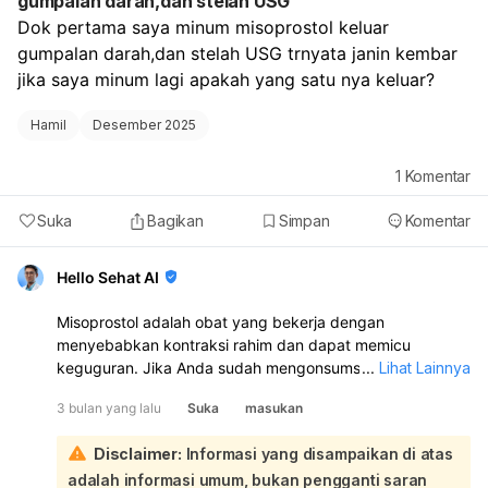
gumpalan darah,dan stelah USG
Dok pertama saya minum misoprostol keluar 
gumpalan darah,dan stelah USG trnyata janin kembar 
jika saya minum lagi apakah yang satu nya keluar?
Hamil
Desember 2025
1
Komentar
Suka
Bagikan
Simpan
Komentar
Hello Sehat AI
Misoprostol adalah obat yang bekerja dengan
menyebabkan kontraksi rahim dan dapat memicu
keguguran. Jika Anda sudah mengonsumsi misoprostol
...
Lihat Lainnya
dan kemudian terdeteksi kehamilan kembar,
3 bulan yang lalu
Suka
masukan
mengonsumsi misoprostol lagi *sangat mungkin* akan
memengaruhi janin yang tersisa:
Disclaimer:
Informasi yang disampaikan di atas
Misoprostol tidak bekerja secara selektif pada satu janin
adalah informasi umum, bukan pengganti saran
saja. Obat ini akan menyebabkan rahim berkontraksi