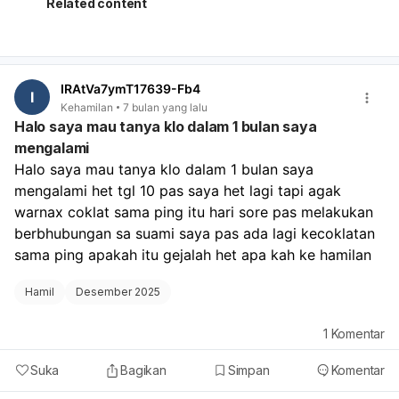
dari cairan pra-ejakulasi yang keluar sebelum ejakulasi
Related content
penuh, maupun jika ada sperma yang tumpah di dekat
lubang vagina. Untuk mencegah kehamilan secara efektif,
disarankan untuk menggunakan metode kontrasepsi
yang terbukti seperti kondom, pil KB, atau metode
IRAtVa7ymT17639-Fb4
hormonal lainnya.
I
Kehamilan
7 bulan yang lalu
Halo saya mau tanya klo dalam 1 bulan saya
mengalami
Halo saya mau tanya klo dalam 1 bulan saya 
mengalami het tgl 10 pas saya het lagi tapi agak 
warnax coklat sama ping itu hari sore pas melakukan 
berbhubungan sa suami saya pas ada lagi kecoklatan 
sama ping apakah itu gejalah het apa kah ke hamilan 
Hamil
Desember 2025
1
Komentar
Suka
Bagikan
Simpan
Komentar