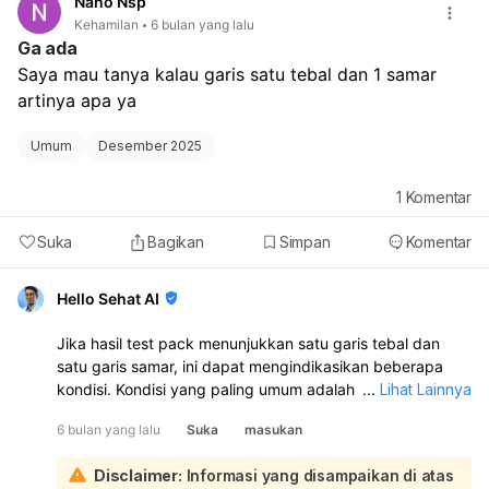
Nano Nsp
Kehamilan
6 bulan yang lalu
Ga ada
Saya mau tanya kalau garis satu tebal dan 1 samar 
artinya apa ya
Umum
Desember 2025
1
Komentar
Suka
Bagikan
Simpan
Komentar
Hello Sehat AI
Jika hasil test pack menunjukkan satu garis tebal dan
satu garis samar, ini dapat mengindikasikan beberapa
kondisi. Kondisi yang paling umum adalah kemungkinan
...
Lihat Lainnya
positif hamil, namun garis samar juga bisa disebabkan
6 bulan yang lalu
Suka
masukan
oleh keguguran dini atau kesalahan dalam penggunaan
alat test pack:
Disclaimer:
Informasi yang disampaikan di atas
Disarankan untuk melakukan tes ulang setelah beberapa