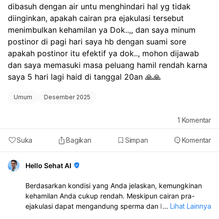
dibasuh dengan air untu menghindari hal yg tidak 
melakukan tes kehamilan jika Anda mengalami
diinginkan, apakah cairan pra ejakulasi tersebut 
keterlambatan menstruasi. Jika Anda ingin menunda
menimbulkan kehamilan ya Dok..,, dan saya minum 
kehamilan, penting untuk menggunakan metode
kontrasepsi yang efektif dan konsisten, seperti kondom,
postinor di pagi hari saya hb dengan suami sore 
pil KB, atau metode lain yang telah Anda diskusikan
apakah postinor itu efektif ya dok.., mohon dijawab 
dengan dokter.
dan saya memasuki masa peluang hamil rendah karna 
saya 5 hari lagi haid di tanggal 20an 🙏🙏
Umum
Desember 2025
1
Komentar
Suka
Bagikan
Simpan
Komentar
Hello Sehat AI
Berdasarkan kondisi yang Anda jelaskan, kemungkinan
kehamilan Anda cukup rendah. Meskipun cairan pra-
ejakulasi dapat mengandung sperma dan berpotensi
...
Lihat Lainnya
menyebabkan kehamilan, tindakan suami Anda yang