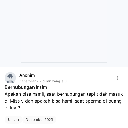
dengan dokter Anda mengenai kemungkinan penyebab
kehamilan ektopik sebelumnya, seperti infeksi atau
kerusakan pada tuba falopi, untuk perencanaan
kehamilan di masa depan.
Anonim
Kehamilan
7 bulan yang lalu
Berhubungan intim
Apakah bisa hamil, saat berhubungan tapi tidak masuk 
di Miss v dan apakah bisa hamil saat sperma di buang 
di luar?
Umum
Desember 2025