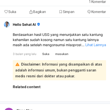
1
Komentar
Suka
Bagikan
Simpan
Komentar
Hello Sehat AI
Berdasarkan hasil USG yang menunjukkan satu kantung
kehamilan sudah kosong namun satu kantung lainnya
masih ada setelah mengonsumsi misoprostol, ini
...
Lihat Lainnya
menandakan prosesnya belum tuntas sepenuhnya.
3 bulan yang lalu
Suka
masukan
Misoprostol memang bertujuan untuk membantu
mengeluarkan sisa jaringan dari rahim:
Disclaimer:
Informasi yang disampaikan di atas
Mengingat kondisi ini melibatkan kehamilan kembar dan
adalah informasi umum, bukan pengganti saran
prosesnya belum selesai, sangat penting untuk segera
berkonsultasi kembali dengan dokter kandungan yang
medis resmi dari dokter atau pakar.
menangani Anda. Dokter akan melakukan evaluasi lebih
lanjut untuk menentukan langkah terbaik berikutnya,
Related content
apakah perlu dosis misoprostol tambahan, tindakan
medis lain, atau pemantauan lebih lanjut. Setiap kasus
bisa berbeda, dan penanganan harus disesuaikan
dengan kondisi medis Anda secara spesifik.