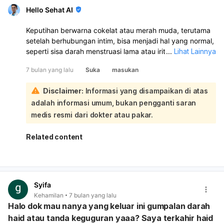
Hello Sehat AI
Keputihan berwarna cokelat atau merah muda, terutama
setelah berhubungan intim, bisa menjadi hal yang normal,
seperti sisa darah menstruasi lama atau iritasi ringan.
...
Lihat Lainnya
Darah haid yang berwarna cokelat sering muncul di awal
7 bulan yang lalu
Suka
masukan
dan akhir siklus menstruasi, menandakan darah sudah
lama berada di rahim:
Disclaimer:
Informasi yang disampaikan di atas
Namun, karena Anda mengalami ini setelah berhubungan
adalah informasi umum, bukan pengganti saran
intim dan ada kekhawatiran mengenai kehamilan atau
kondisi lain, sangat disarankan untuk berkonsultasi
medis resmi dari dokter atau pakar.
dengan dokter. Keputihan yang terjadi saat tidak haid
selama 1 bulan dapat menandakan beberapa kondisi,
Related content
termasuk kehamilan. Perubahan warna dan konsistensi
keputihan, terutama jika terjadi setelah berhubungan
seks, memerlukan pemeriksaan lebih lanjut untuk
mendapatkan diagnosis yang tepat, termasuk untuk
Syifa
memastikan apakah ini tanda kehamilan atau kondisi lain
Kehamilan
7 bulan yang lalu
yang memerlukan penanganan.
Halo dok mau nanya yang keluar ini gumpalan darah
haid atau tanda keguguran yaaa? Saya terkahir haid