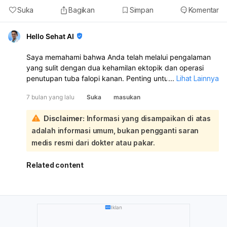
Suka
Bagikan
Simpan
Komentar
Hello Sehat AI
Saya memahami bahwa Anda telah melalui pengalaman
yang sulit dengan dua kehamilan ektopik dan operasi
penutupan tuba falopi kanan. Penting untuk diketahui
...
Lihat Lainnya
bahwa meskipun Anda hanya memiliki satu tuba falopi
7 bulan yang lalu
Suka
masukan
yang berfungsi, Anda masih memiliki peluang untuk hamil
secara normal:
Disclaimer:
Informasi yang disampaikan di atas
Berdasarkan informasi yang ada, sekitar 70% wanita yang
adalah informasi umum, bukan pengganti saran
pernah mengalami kehamilan ektopik dapat hamil normal
setelahnya. Setelah operasi, disarankan untuk menunggu
medis resmi dari dokter atau pakar.
2-3 siklus menstruasi sebelum mencoba hamil lagi, atau
sesuai dengan anjuran dokter yang menangani Anda.
Related content
Pada kehamilan berikutnya, sangat penting untuk
melakukan pemeriksaan USG dini. Hal ini bertujuan untuk
memastikan lokasi kehamilan berada di dalam rahim dan
memantau kondisi Anda dengan cermat, mengingat
Iklan
riwayat kehamilan ektopik berulang. Diskusikan juga