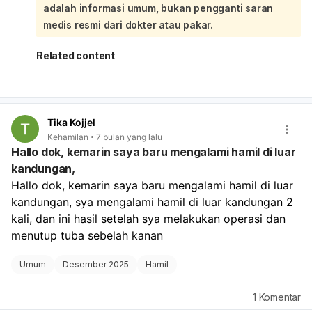
adalah informasi umum, bukan pengganti saran
hari untuk mendapatkan hasil yang lebih jelas, atau
segera berkonsultasi dengan dokter. Dokter mungkin
medis resmi dari dokter atau pakar.
akan merekomendasikan pemeriksaan lanjutan seperti tes
darah untuk mengukur kadar hormon kehamilan (hCG)
Related content
atau USG untuk memastikan kehamilan dan
menyingkirkan kemungkinan masalah kesehatan lainnya.
Tika Kojjel
Kehamilan
7 bulan yang lalu
Hallo dok, kemarin saya baru mengalami hamil di luar
kandungan,
Hallo dok, kemarin saya baru mengalami hamil di luar 
kandungan, sya mengalami hamil di luar kandungan 2 
kali, dan ini hasil setelah sya melakukan operasi dan 
menutup tuba sebelah kanan
Umum
Desember 2025
Hamil
1
Komentar